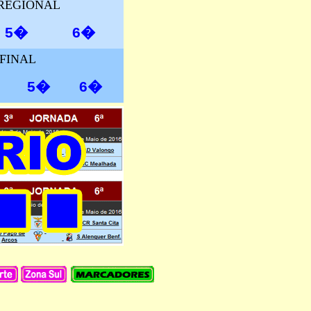
 REGIONAL
5�
6�
FINAL
5�
6�