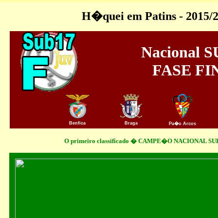
H�quei em Patins - 2015/
Nacional S
FASE FI
Benfica
Braga
Pa�o Arcos
O primeiro classificado � CAMPE�O NACIONAL SUB1