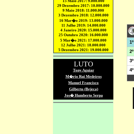
1º
2º
3º
4º