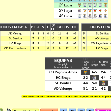
Com fundo amarelo encontram-se assinalados os jogos de jornadas poste