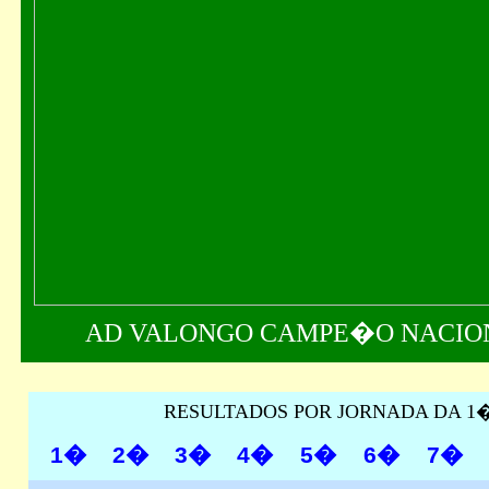
AD VALONGO CAMPE�O NACION
RESULTADOS POR JORNADA DA 1
1�
2�
3�
4�
5�
6�
7�