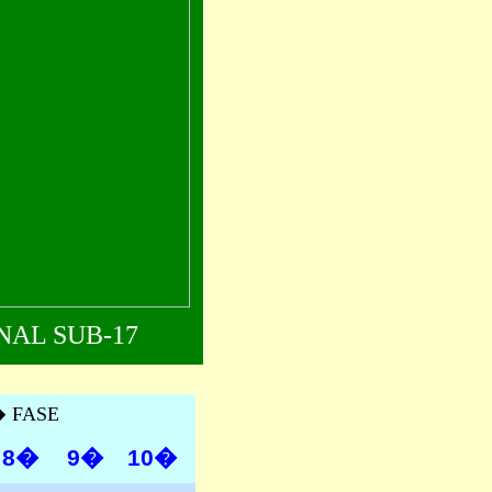
AL SUB-17
� FASE
8�
9�
10�