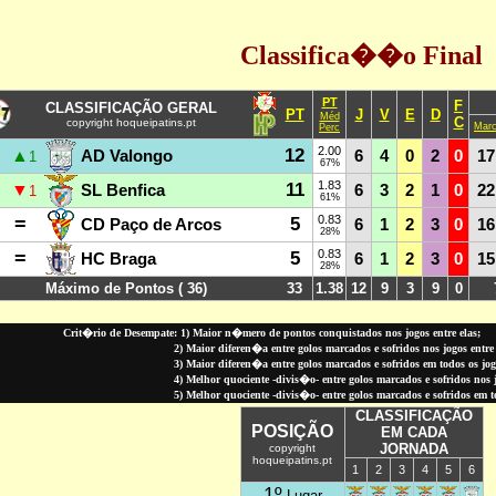
Classifica��o Final
PT
F
CLASSIFICAÇÃO GERAL
PT
J
V
E
D
Méd
C
copyright hoqueipatins.pt
Mar
Perc
12
2.00
▲
AD Valongo
6
4
0
2
0
17
1
67%
11
1.83
▼
SL Benfica
6
3
2
1
0
22
1
61%
=
5
0.83
CD Paço de Arcos
6
1
2
3
0
16
28%
=
5
0.83
HC Braga
6
1
2
3
0
15
28%
Máximo de Pontos ( 36)
33
1.38
12
9
3
9
0
Crit�rio de Desempate: 1) Maior n�mero de pontos conquistados nos jogos entre elas;
2) Maior diferen�a entre golos marcados e sofridos nos jogos entre 
3) Maior diferen�a entre golos marcados e sofridos em todos os jo
4) Melhor quociente -divis�o- entre golos marcados e sofridos nos jo
5) Melhor quociente -divis�o- entre golos marcados e sofridos em 