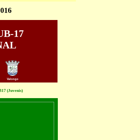
2016
UB-17
NAL
Valongo
7 (Juvenis)