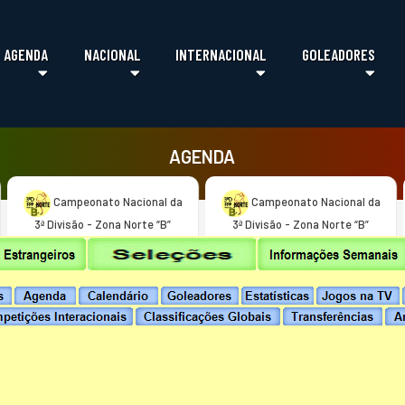
hoqueipatins.pt