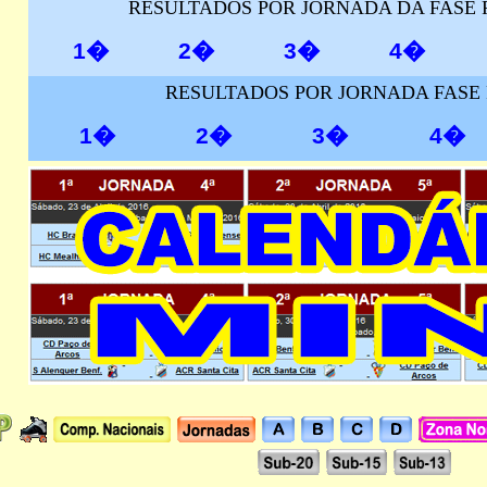
RESULTADOS POR JORNADA DA FASE
1�
2�
3�
4�
RESULTADOS POR JORNADA FASE 
1�
2�
3�
4�