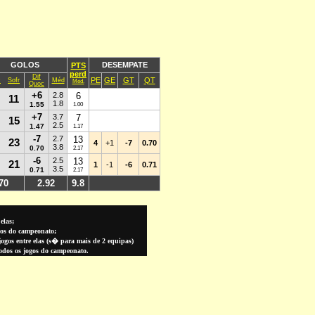
GOLOS
DESEMPATE
PTS
perd
Dif
PE
GE
GT
QT
c
Sofr
Méd
Méd.
Quoc
+6
2.8
6
11
1.8
1.55
1.00
+7
3.7
7
15
2.5
1.47
1.17
-7
2.7
13
23
4
+1
-7
0.70
3.8
0.70
2.17
-6
2.5
13
21
1
-1
-6
0.71
3.5
0.71
2.17
70
2.92
9.8
elas;
gos do campeonato;
gos entre elas (
s� para
mais de 2 equipas)
todos os jogos do campeonato.