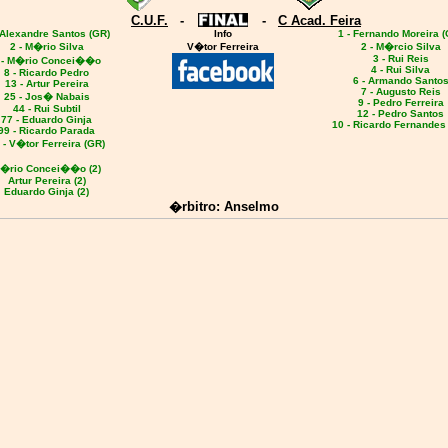
C.U.F.
-
-
C Acad. Feira
 Alexandre Santos (GR)
Info
1 - Fernando Moreira (
2 - M�rio Silva
V�tor Ferreira
2 - M�rcio Silva
3 - Rui Reis
 - M�rio Concei��o
4 - Rui Silva
8 - Ricardo Pedro
6 - Armando Santo
13 - Artur Pereira
7 - Augusto Reis
25 - Jos� Nabais
9 - Pedro Ferreira
44 - Rui Subtil
12 - Pedro Santos
77 - Eduardo Ginja
10 - Ricardo Fernandes
99 - Ricardo Parada
 - V�tor Ferreira (GR)
�rio Concei��o (2)
Artur Pereira (2)
Eduardo Ginja (2)
�rbitro: Anselmo