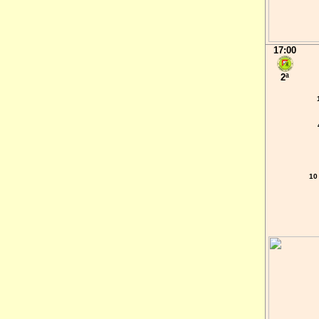
17:00
2ª
10