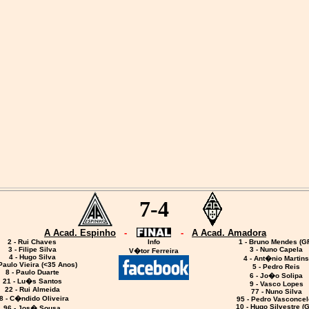
7-4
A Acad. Espinho
-
-
A Acad. Amadora
2 - Rui Chaves
Info
1 - Bruno Mendes (G
3 - Filipe Silva
3 - Nuno Capela
V�tor Ferreira
4 - Hugo Silva
4 - Ant�nio Martins
 Paulo Vieira (<35 Anos)
5 - Pedro Reis
8 - Paulo Duarte
6 - Jo�o Solipa
21 - Lu�s Santos
9 - Vasco Lopes
22 - Rui Almeida
77
- Nuno Silva
8 - C�ndido Oliveira
95 - Pedro Vasconcel
10 - Hugo Silvestre (
96 - Jos� Sousa