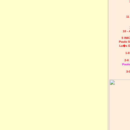
11
10 -
5 INI
Paulo S
Lu�s D
1-
2-0
Paul
3-