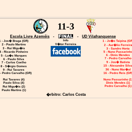
11-3
Escola Livre Azeméis
-
-
UD Vilafranquense
Info
1 - Jos� Braga (GR)
1 - Jo�o Taipina (GR
V�tor Ferreira
2 - Paulo Martins
2 - Aur�lio Ferreir
3 - Rui Migu�is
3 - Sandro Horta
4 - Ricardo Pinheiro
5 - Nuno Passarinh
6 - Dinis Mendes
5 - Lu�s Marques
7 - Pedro Carvalho
6 - Paulo Silva
9 - Jos� Batista
7 - Carlos Coelho
15 - Alexandre Silv
8 - S�rgio Gomes
36 - Nuno Mar�al
9 - Rui Tavares
 - Pedro Carvalho (GR)
16 - Pedro Reis (GR
Rui Tavares (4)
Nuno Passarinho (1
Paulo Silva (4)
Dinis Mendes (1)
Pedro Carvalho (1)
Rui Migu�is (2)
Paulo Martins (1)
�rbitro: Carlos Costa