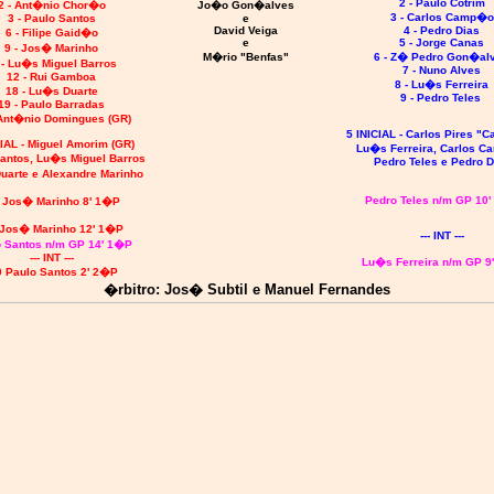
2 - Paulo Cotrim
2 - Ant�nio Chor�o
Jo�o Gon�alves
3 - Carlos Camp�o
3 - Paulo Santos
e
David Veiga
4 - Pedro Dias
6 - Filipe Gaid�o
e
5 - Jorge Canas
9 - Jos� Marinho
M�rio "Benfas"
6 - Z� Pedro Gon�al
 - Lu�s Miguel Barros
7 - Nuno Alves
12 - Rui Gamboa
8 - Lu�s Ferreira
18 - Lu�s Duarte
9 - Pedro Teles
19 - Paulo Barradas
 Ant�nio Domingues (GR)
5 INICIAL - Carlos Pires "C
CIAL - Miguel Amorim (GR)
Lu�s Ferreira, Carlos 
antos, Lu�s Miguel Barros
Pedro Teles e Pedro D
uarte e Alexandre Marinho
Pedro Teles n/m GP 10
0 Jos� Marinho 8' 1�P
 Jos� Marinho 12' 1�P
--- INT ---
o Santos n/m GP 14' 1�P
--- INT ---
Lu�s Ferreira n/m GP 9
0 Paulo Santos 2' 2�P
�rbitro: Jos� Subtil e Manuel Fernandes