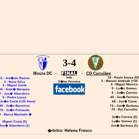
3-4
Moura DC
-
-
CD Cucujães
Info
10 - Paulo Sousa (G
01 - Ant�nio Ramos
3 - Manuel Andrade (<35
V�tor Ferreira
3 - Nuno Silva
4 - Miguel Moreira
6 - Miguel Costa
5 - Lu�s Gomes
06 - Andr� Marques
6 - Jo�o Correia
7 - Jos� Albardeiro
40 - Jos� Ferreira
9 - Pedro Lucas
 Jo�o Costa (<35 Anos)
68 - Jos� Costa
36 - Jo�o Barreiros
74 - Jos� Barbosa
75 - Rui Carvalho
79 - Jo�o Felizardo
9 - Marco Machado �
Jo�o Correia (2)
Lu�s Gomes (1)
Miguel Costa (2)
Jos� Albardeiro (1)
J
os� Barbosa (1)
�rbitro: Helena Fresco