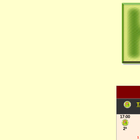
T
17:00
2ª
1