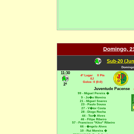
Domingo, 21
Sub-20 (Jun
Domingo,
11:30
4º Lugar 0 Pts
0J
Golos: 0 (0-0)
2ª
Juventude Pacense
99 - Miguel Pereira
�
9 - Jo�o Moreira
21 - Miguel Soares
23 - Paulo Sousa
27 - V�tor Costa
28 - Diogo Rocha
44 - Toz� Alves
46 - Filipe Ribeiro
57 - Francisco "Kiko" Ribeiro
66 - �ngelo Alves
10 - Rui Moreira
�