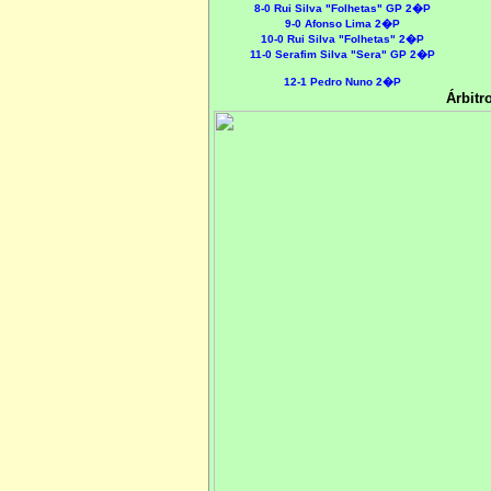
8
-0
Rui Silva "Folhetas" GP 2
�P
9-0 Afonso Lima 2�P
10-0 Rui Silva "Folhetas" 2�P
11-0 Serafim Silva "Sera" GP 2�P
12-1 Pedro Nuno 2�P
Árbitr