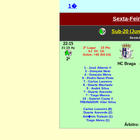
1�
Sexta-Feir
Sub-20 (Jun
Sexta-
22:15
21:15 Aç
2º Lugar 15 Pts
6J 5V 1D
Golos: +40 (54-14)
2ª
HC Braga
1 - José Alberto ®
3 - Gonçalo Neto
4 - Gonçalo Meira
6 - Pedro Nuno Pinto
7 - Carlos Loureiro
8 - Duarte Machado
9 - André Silva
? - Duarte Azevedo
? - Tiago Massa
10 - Gabriel Costa ®
TREINADOR: Vítor Silva
Carlos Loureiro (8)
Duarte Azevedo (2)
Ant�nio Trabulo (1)
Tiago Abreu (1)
Árbitro