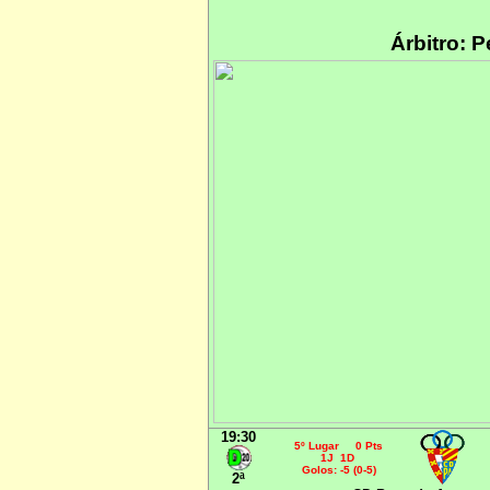
Árbitro: 
19:30
5º Lugar 0 Pts
1J 1D
Golos: -5 (0-5)
2ª