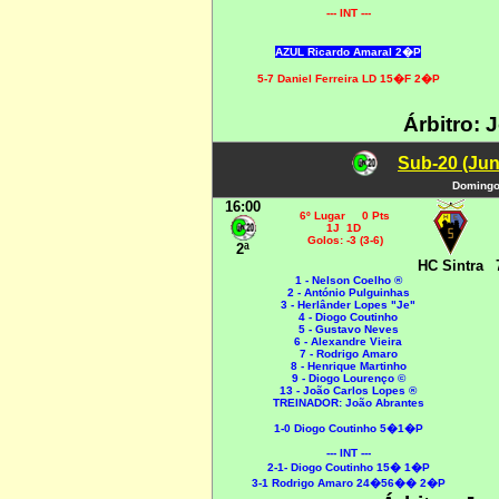
--- INT ---
AZUL Ricardo Amaral 2�P
5-7 Daniel Ferreira LD 15�F 2�P
Árbitro: 
Sub-20 (Jun
Domingo,
16:00
6º Lugar 0 Pts
1J 1D
Golos: -3 (3-6)
2ª
HC Sintra
1 - Nelson Coelho ®
2 - António Pulguinhas
3 - Herlânder Lopes "Je"
4 - Diogo Coutinho
5 - Gustavo Neves
6 - Alexandre Vieira
7 - Rodrigo Amaro
8 - Henrique Martinho
9 - Diogo Lourenço ©
13 - João Carlos Lopes ®
TREINADOR: João Abrantes
1-0 Diogo Coutinho 5�1�P
--- INT ---
2-1- Diogo Coutinho 15� 1�P
3-1 Rodrigo Amaro 24�56�� 2�P