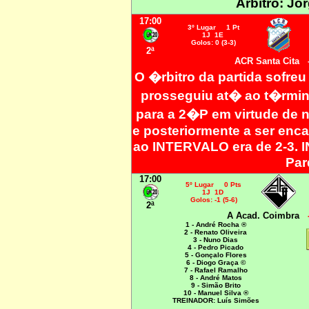
Árbitro: Jo
17:00
3º Lugar 1 Pt
1J 1E
Golos: 0 (3-3)
2ª
ACR Santa Cita
O �rbitro da partida sofre
prosseguiu at� ao t�rmin
para a 2�P em virtude de n
e posteriormente a ser enca
ao INTERVALO era de 2-3. I
Par
17:00
5º Lugar 0 Pts
1J 1D
Golos: -1 (5-6)
2ª
A Acad. Coimbra
1 - André Rocha ®
2 - Renato Oliveira
3 - Nuno Dias
4 - Pedro Picado
5 - Gonçalo Flores
6 - Diogo Graça ©
7 - Rafael Ramalho
8 - André Matos
9 - Simão Brito
10 - Manuel Silva ®
TREINADOR: Luís Simões