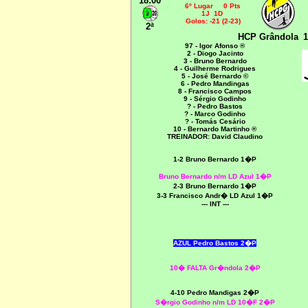
18:00
6º Lugar 0 Pts
1J 1D
Golos: -21 (2-23)
2ª
HCP Grândola
1
97
- Igor Afonso ®
2 - Diogo Jacinto
3 - Bruno Bernardo
4 - Guilherme Rodrigues
5 - José Bernardo ©
6 - Pedro Mandingas
8 - Francisco Campos
9 - Sérgio Godinho
? - Pedro Bastos
? - Marco Godinho
? - Tomás Cesário
10 - Bernardo Martinho ®
TREINADOR: David Claudino
1-2 Bruno Bernardo 1�P
Bruno Bernardo n/m LD Azul 1�P
2-3 Bruno Bernardo 1�P
3-3 Francisco Andr� LD Azul 1�P
--- INT ---
AZUL Pedro Bastos 2�P
10� FALTA Gr�ndola 2�P
4-10 Pedro Mandigas 2�P
S�rgio Godinho n/m LD 10�F 2�P