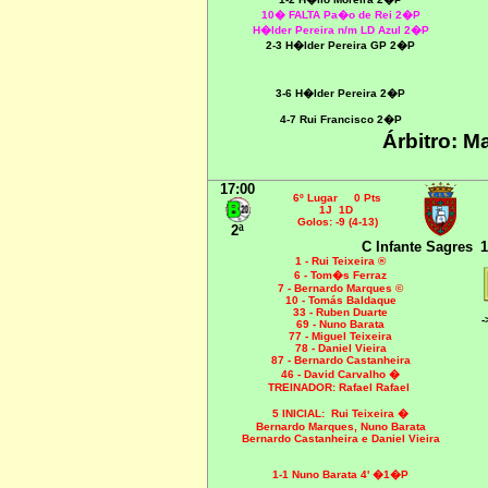
10� FALTA Pa�o de Rei 2�P
H�lder Pereira n/m LD Azul 2�P
2-3 H�lder Pereira GP 2�P
3-6 H�lder Pereira 2�P
4-7 Rui Francisco 2�P
Árbitro: M
17:00
6º Lugar 0 Pts
1J 1D
Golos: -9 (4-13)
2ª
C Infante Sagres
1
1 - Rui Teixeira ®
6 - Tom�s Ferraz
7 - Bernardo Marques
©
10 - Tomás Baldaque
33 - Ruben Duarte
-
69 - Nuno Barata
77 - Miguel Teixeira
78 - Daniel Vieira
87 - Bernardo Castanheira
46 - David Carvalho �
TREINADOR: Rafael Rafael
5 INICIAL:
Rui Teixeira �
Bernardo Marques, Nuno Barata
Bernardo Castanheira e Daniel Vieira
1-1 Nuno Barata 4' �1�P