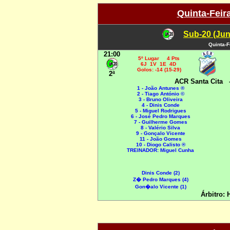
Quinta-Feir
Sub-20 (Jun
Quinta-F
21:00
5º Lugar 4 Pts
6J 1V 1E 4D
Golos: -14 (15-29)
2ª
ACR Santa Cita
1 - João Antunes ®
2 - Tiago António ©
3 - Bruno Oliveira
4 - Dinis Conde
5 - Miguel Rodrigues
6 - José Pedro Marques
7 - Guilherme Gomes
8 - Valério Silva
9 - Gonçalo Vicente
11 - João Gomes
10 - Diogo Calisto ®
TREINADOR: Miguel Cunha
Dinis Conde (2)
Z� Pedro Marques (4)
Gon�alo Vicente (1)
Árbitro: 