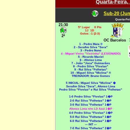
Quarta-Feira,
Sub-20 (Jun
Quarta-Fei
21:30
5º Lugar 0 Pts
1J 1D
Golos: -1 (2-3)
2ª
OC Barcelos
1 - Pedro Maia ®
2 - Serafim Silva "Sera"
3 - Pedro Nuno
4 - Miguel Vieira "Vieirinha" (LESIONADO)
5 - Ricardo Maciel
6 - Afonso Lima
7 - João "Joca" Guimarães
8 - Pedro Silva "Fivelas"
9 - Rui Silva "Folhetas"
10 - Miguel Silva "Miclina" ®
TREINADOR: Bruno Gomes
5 INICIAL: Miguel Silva "Miclina"
�
Serafim Silva "Sera", Afonso Lima
Pedro Silva "Fivelas" e Rui Silva "Folhetas"
1-0
Pedro Silva "Fivelas"
1�P
2-0
Rui Silva "Folhetas"
1�P
3-0
Rui Silva "Folhetas"
1�P
Afonso Lima n/m LD Azul 1�P
4-0
Pedro Silva "Fivelas"
1�P
5-0
Rui Silva "Folhetas"
1�P
6-0
Rui Silva "Folhetas"
1�P
--- INT ---
7-0
Rui Silva "Folhetas" 2
�P