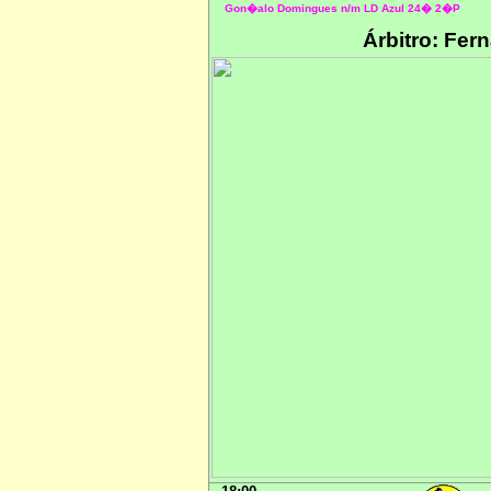
Gon�alo Domingues n/m LD Azul 24� 2�P
Árbitro: Fer