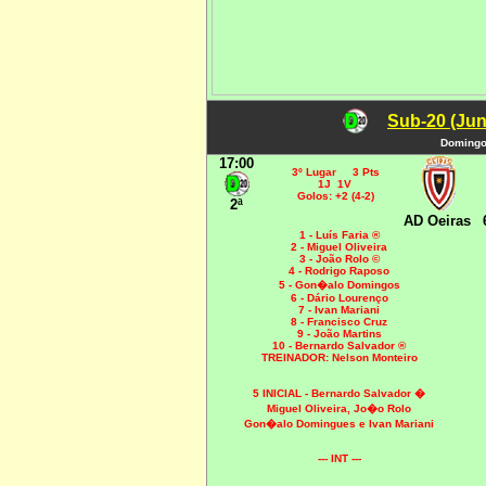
Sub-20 (Jun
Domingo,
17:00
3º Lugar 3 Pts
1J 1V
Golos: +2 (4-2)
2ª
AD Oeiras
1 - Luís Faria ®
2 - Miguel Oliveira
3 - João Rolo ©
4 - Rodrigo Raposo
5 - Gon�alo Domingos
6 - Dário Lourenço
7 - Ivan Mariani
8 - Francisco Cruz
9 - João Martins
10 - Bernardo Salvador ®
TREINADOR: Nelson Monteiro
5 INICIAL -
Bernardo Salvador �
Miguel Oliveira, Jo�o Rolo
Gon�alo Domingues e Ivan Mariani
--- INT ---