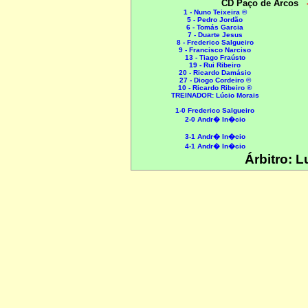
CD Paço de Arcos
1 - Nuno Teixeira ®
5 - Pedro Jordão
6 - Tomás Garcia
7 - Duarte Jesus
8 - Frederico Salgueiro
9 - Francisco Narciso
13 - Tiago Fraústo
19 - Rui Ribeiro
20 - Ricardo Damásio
27 - Diogo Cordeiro ©
10 - Ricardo Ribeiro ®
TREINADOR: Lúcio Morais
1-0 Frederico Salgueiro
2-0 Andr� In�cio
3-1 Andr� In�cio
4-1 Andr� In�cio
Árbitro: L