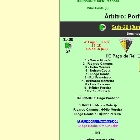
TREINADOR: Toz� Pacheco
Vitor Costa (2)
Árbitro: Por
Sub-20 (Jun
Domingo,
15:00
4º Lugar 0 Pts
1J 1D
Golos: -5 (4-9)
2ª
HC Paço de Rei
1
1 - Marco Mota ®
2 - Ricardo Campos
3 - Hélio Moreira
4 - Nelson Costa
5 - Diogo Rocha
6 - Rui Francisco
7 - Bernardo Monteiro
8 - Luís Esteves
9 - Hélder Pereira
10 - Rui Cunha ®
TREINADOR: Tiago Pacheco
5 INICIAL:
Marco Mota �
Ricardo Campos, H�lio Moreira
Diogo Rocha e H�lder Pereira
AZUL
H�lder Pereira 1�P
Diogo Rocha n/m GP 1�P
--- INT ---
1-2 H�lio Moreira 2�P