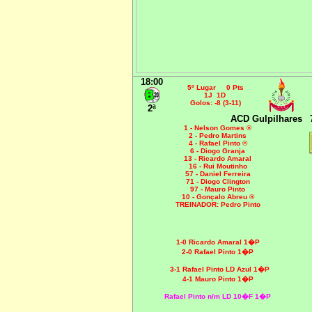
18:00
5º Lugar 0 Pts
1J 1D
Golos: -8 (3-11)
2ª
ACD Gulpilhares
1 - Nelson Gomes ®
2 - Pedro Martins
4 - Rafael Pinto ©
6 - Diogo Granja
13 - Ricardo Amaral
16 - Rui Moutinho
57 - Daniel Ferreira
71 - Diogo Clington
97 - Mauro Pinto
10 - Gonçalo Abreu ®
TREINADOR: Pedro Pinto
1-0 Ricardo Amaral 1�P
2-0 Rafael Pinto 1�P
3-1 Rafael Pinto LD Azul 1�P
4-1 Mauro Pinto 1�P
Rafael Pinto n/m LD 10�F 1�P