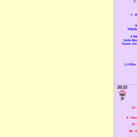
3 
7 - 
9
TREIN
5 IN
Sofia Mo
Joana Jo
1-3
Rita
20:15
3ª
10-
8 - Ma
15 
88 -