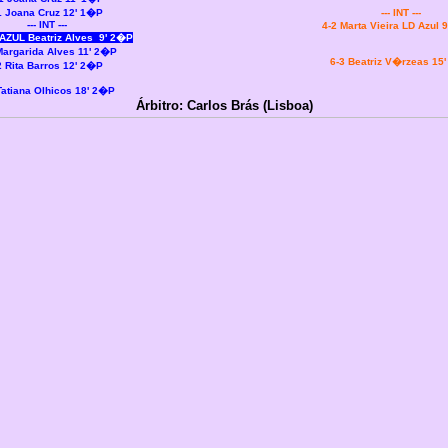
1 Joana Cruz 12' 1�P
--- INT ---
--- INT ---
4-2 Marta Vieira LD Azul
ZUL Beatriz Alves 9' 2�P
Margarida Alves 11' 2�P
6-3 Beatriz V�rzeas 15
2 Rita Barros 12' 2�P
Tatiana Olhicos 18' 2�P
Árbitro: Carlos Brás (Lisboa)