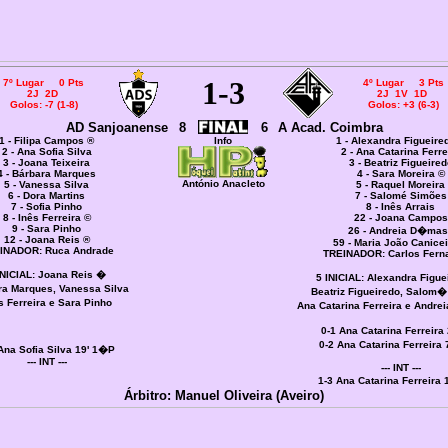
1
-3
7º Lugar 0 Pts
4º Lugar 3 Pts
2J 2D
2J 1V 1D
Golos: -7 (1-8)
Golos: +3 (6-3)
AD Sanjoanense
8
6
A Acad. Coimbra
1 - Filipa Campos ®
Info
1 - Alexandra Figueire
2 - Ana Sofia Silva
2 - Ana Catarina Ferre
3 - Joana Teixeira
3 - Beatriz Figueired
4 - Bárbara Marques
4 - Sara Moreira ©
António Anacleto
5 - Vanessa Silva
5 - Raquel Moreira
6 - Dora Martins
7 - Salomé Simões
7 - Sofia Pinho
8 - Inês Arrais
8 - Inês Ferreira ©
22 - Joana Campos
9 - Sara Pinho
26 - Andreia D�mas
12 - Joana Reis ®
59 - Maria João Canicei
INADOR: Ruca Andrade
TREINADOR: Carlos Fer
INICIAL:
Joana Reis �
5 INICIAL:
Alexandra Figue
a Marques, Vanessa Silva
Beatriz Figueiredo, Salom
 Ferreira e Sara Pinho
Ana Catarina Ferreira e Andr
0-1 Ana Catarina Ferreira
0-2 Ana Catarina Ferreira
Ana Sofia Silva 19' 1�P
--- INT ---
--- INT ---
1-3 Ana Catarina Ferreira
Árbitro: Manuel Oliveira (Aveiro)