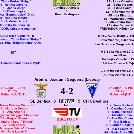
- Tânia Freire "Pulga"
22 - Lígia Oliveira
4 - Renata Oliveira
28 - Sofia Vicente
António Anacleto
5 - Joana Jorge
30 - Filipa Paiva
e
6 - Diana Lopes
44 - Inês Vicente
�
Paulo Rodrigues
Rita "Bombardeira" Dias
45 - Isa Ricardo
8 - Ana Rita Mestre
88 - Margarida Antón
9 - Andreia Barata
89 - Alexandra Coel
9
- In�s Caldeira �
23 - Ana Santos ®
ADOR: Cristiano Agulhas
TREINADOR: Hélder Co
ICIAL:
In�s Caldeira �
5 INICIAL:
Cl�udia Vice
ncóvio,
Tânia Freire "Pulga"
Sofia Vicente,
In�s Vic
rge,
Rita "Bombardeira" Dias
Isa Ricardo e
Margarida 
0-1 Sofia Vicente 10'
--- INT ---
--- INT ---
0-2 In�s Vicente 5' 
 "Bombardeira" Dias 8' 2�P
0-3 Isa Ricardo 8' 2
1-4 In�s Vicente 11' 
1-5 Sofia Vicente 14'
Árbitro: Joaquim Sequeira (Lisboa)
4-2
1º Lugar 6 Pts
2º Lugar 6 Pts
2J 2V
2J 2V
Golos: +10 (11-1)
Golos: +6 (9-3)
SL Benfica
8
5
CH Carvalhos
 Maria Celeste Vieira
®
Info
1 - Liliana Pinto ®
2 - Marlene Sousa
2 - Catarina Costa
5 - Ana Arsénio
4 - Sofia Ferreira
rgarida "Maggie" Florêncio
5 - Mafalda Silva
13 - Raquel Abreu
6 - Ana Rita Couto
DIRETO TV
- Andreia Leal " Bipbip"
7 - Rita Batista
e
77 - Rita Lopes
8 - Cláudia Costa ©
 Macarena "Maca" Ramos
9 - In�s Loureiro
94 - Rute Lopes ©
66 - Maria Sofia Silv