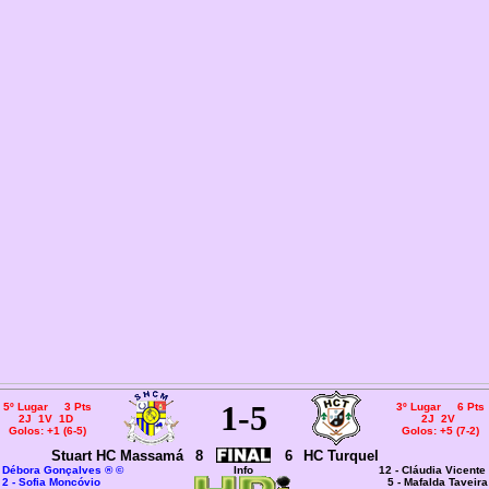
1
-5
5º Lugar 3 Pts
3º Lugar 6 Pts
2J 1V 1D
2J 2V
Golos: +1 (6-5)
Golos: +5 (7-2)
Stuart HC Massamá
8
6
HC Turquel
-
Débora Gonçalves ® ©
Info
12 - Cláudia Vicente
2 - Sofia Moncóvio
5 - Mafalda Taveira