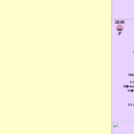
18:00
3ª
TRE
5 
B�rbar
In�s
1-2 