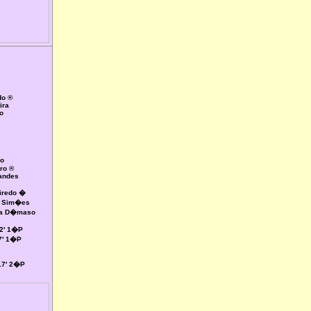
do ®
ira
o
o
ro ®
nandes
iredo �
� Sim�es
eia D�maso
 2' 1�P
 7' 1�P
 17' 2�P