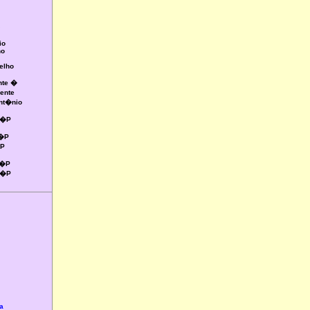
io
ho
elho
nte �
ente
Ant�nio
 1�P
2�P
�P
2�P
 2�P
a