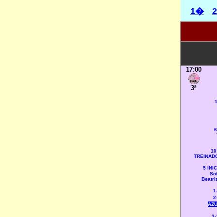
1�
17:00
3ª
1
6
10
TREINADO
5 INI
Sof
Beatri
1
2
AZU
3-