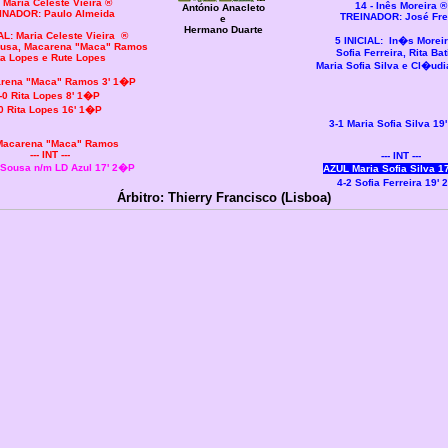
- Maria Celeste Vieira ®
14 - Inês Moreira ®
António Anacleto
INADOR: Paulo Almeida
TREINADOR: José Fre
e
Hermano Duarte
IAL:
Maria Celeste Vieira ®
5 INICIAL:
In�s Morei
ousa,
Macarena "Maca" Ramos
Sofia Ferreira, Rita Bat
ta Lopes e Rute Lopes
Maria Sofia Silva e Cl�ud
rena "Maca" Ramos 3' 1�P
-0 Rita Lopes 8' 1�P
0 Rita Lopes 16' 1�P
3-1 Maria Sofia Silva 19
Macarena "Maca" Ramos
--- INT ---
--- INT ---
 Sousa n/m LD Azul 17' 2�P
AZUL Maria Sofia Silva 1
4-2 Sofia Ferreira 19'
Árbitro: Thierry Francisco (Lisboa)