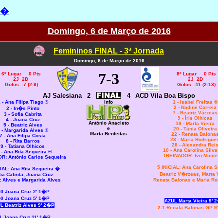
2�
Domingo, 6 de Março de 2016
Femininos FINAL - 3ª Jornada
Domingo, 6 de Março de 2016
7
-3
6º Lugar 0 Pts
8º Lugar 0 Pts
2J 2D
2J 2D
Golos: -7 (2-9)
Golos: -11 (2-13)
AJ Salesiana
2
4
ACD Vila Boa Bispo
 - Ana Filipa Tiago ®
Info
1 - Isabel Freitas ®
2 - Nadine Correia
2 - In�s Pinto
7 - Beatriz Várzeas
3 - Sofia Cabrita
9 - Íris Olhicas
4 - Joana Cruz
António Anacleto
19 - Marta Vieira
5 - Beatriz Alves
e
20 - Tânia Oliveira
 - Margarida Alves ©
Marta Benfeitas
22 - Renata Balona
7 - Ana Filipa Costa
23 - Maria Rodrigue
8 - Rita Barros
28 - Alexandra Rei
9 - Tatiana Olhicos
10 - Ana Carolina Silva
 - Ana Rita Sequeira ®
TREINADOR: Ivo Mont
R: António Carlos Sequeira
5 INICIAL:
Ana Carolina S
CIAL:
Ana Rita Sequeira �
Beatriz V�rzeas, Marta 
ia Cabrita, Joana Cruz
z Alves e Margarida Alves
Renata Balonas e Maria R
-0 Joana Cruz 2' 1�P
-0 Joana Cruz 5' 1�P
AZUL Marta Vieira 9' 
L Beatriz Alves 9' 2�P
2-1 Renata Balonas GP 
1 Joana Cruz 11' 1�P