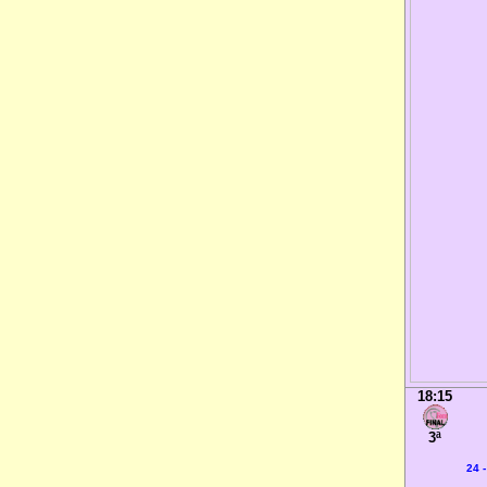
18:15
3ª
24 