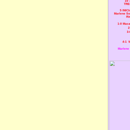
10 
TRE
5 INIC
Marlene S
Ri
1-0
Maca
2
3-
4-1
Marlene