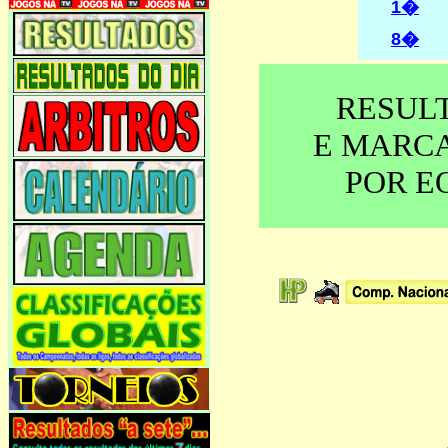
1�
8�
RESUL
E MARC
POR E