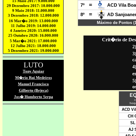
Crit�rio de Des
2
3
c
4
en
5
o