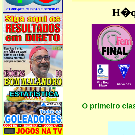
H�qu
Vila Boa
Carvalhos
Bispo
O primeiro cl