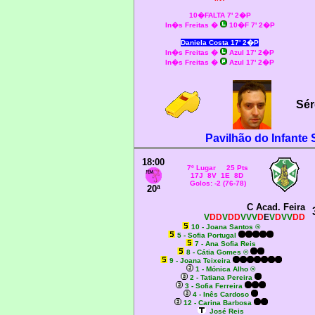
10�FALTA 7' 2�P
In�s Freitas
�
10�F 7' 2�P
Daniela Costa 17' 2�P
In�s Freitas �
Azul 17' 2�P
In�s Freitas �
Azul 17' 2�P
Sér
Pavilhão do Infante 
18:00
7º Lugar 25 Pts
17J 8V 1E 8D
Golos: -2 (76-78)
20ª
C Acad. Feira
V
DD
V
DD
VVV
D
E
V
D
VV
DD
10 - Joana Santos ®
5 - Sofia Portugal
7 - Ana Sofia Reis
8 - Cátia Gomes ©
9 - Joana Teixeira
1 - Mónica Alho ®
2 - Tatiana Pereira
3 - Sofia Ferreira
4 - Inês Cardoso
12 - Carina Barbosa
José Reis