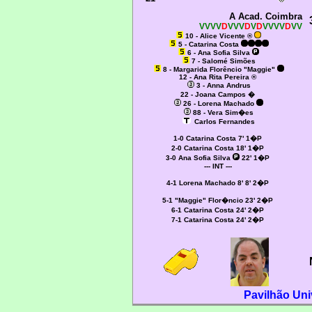
A Acad. Coimbra
VVVV
D
VVV
D
V
D
VVVV
D
VV
10 - Alice Vicente ®
5 - Catarina Costa
6 - Ana Sofia Silva
7 - Salomé Simões
8 - Margarida Florêncio "Maggie"
12 - Ana Rita Pereira ®
3 - Anna Andrus
22 - Joana Campos �
26 - Lorena Machado
88 - Vera Sim�es
Carlos Fernandes
1-0 Catarina Costa 7' 1�P
2-0 Catarina Costa 18' 1�P
3-0 Ana Sofia Silva
22' 1�P
--- INT ---
4-1 Lorena Machado 8' 8' 2�P
5-1
"Maggie" Flor�ncio 23' 2�P
6-1 Catarina Costa 24' 2�P
7-1 Catarina Costa 24' 2�P
Pavilhão Uni