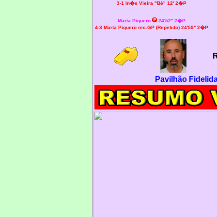
3-1
In�s Vieira "Bé" 12' 2�P
Marta Piquero
24'52'' 2�P
4-3 Marta Piquero rec.GP (Repetido) 24'59'' 2�P
R
Pavilhão Fidelid