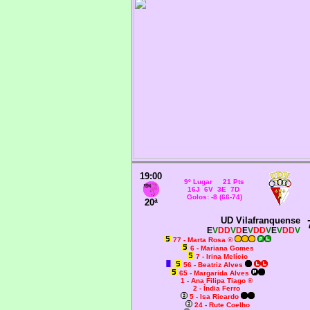
19:00
9º Lugar 21 Pts
16J 6V 3E 7D
Golos: -8 (66-74)
20ª
UD Vilafranquense
E
V
DD
V
D
E
V
DD
V
E
V
DD
V
77 - Marta Rosa ®
6 - Mariana Gomes
7 - Irina Melício
56 - Beatriz Alves
65 - Margarida Alves
1 - Ana Filipa Tiago ®
2 - Índia Ferro
5 - Isa Ricardo
24 - Rute Coelho