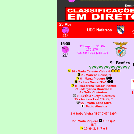
Domin
25 Abr
UDC Nafarros
21ª
15:00
1º Lugar 51 Pts
17J 17V
Golos: +201 (218-17)
21ª
SL Benfica
VVVVVVVVVVVVVVVVV
10 - Maria Celeste Vieira ®
2 - Marlene Sousa ©
6 - Marta Piquero
7 - Inês Vieira "Bé"
8 - Macarena "Maca" Ramos
71 - Margarida Brandão ®
4 - Sofia Contreiras
9 - Letícia "Lety" Corrales
15 - Andreia Leal "BipBip"
66 - Maria Sofia Silva
Paulo Almeida
1-0
In�s Vieira "Bé" 0'47'' 1�P
2-1 Marta Piquero
18' 1�P
--- INT ---
10 �; 2, 6, 7 e 8