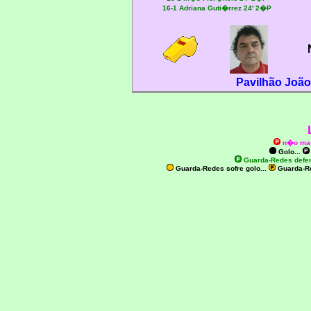
16-1 Adriana Guti�rrez 24' 2�P
Pavilhão João
n�o ma
Golo...
Guarda-Redes defe
Guarda-Redes sofre golo...
Guarda-R