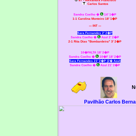
87 - Alexandra Francisco
Carlos Santos
Sandra Coelho �
14' 1�P
1-1 Carolina Monteiro 18' 1�P
--- INT ---
Sara Fernandes 2' 2�P
Sandra Coelho �
Azul 2' 2�P
2-1
Rita Dias "Bombardeira" 3' 2�P
10�FALTA 18' 2�P
Sandra Coelho �
10�F 18' 2�P
Sara Fernandes 21' 2�P (2� Azul)
Sandra Coelho �
Azul 21' 2�P
N
Pavilhão Carlos Berna