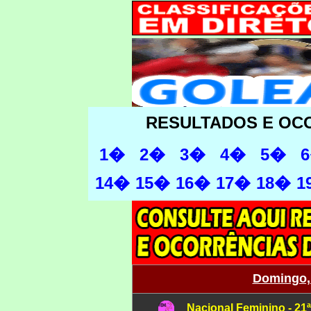
RESULTADOS E OC
1�
2�
3�
4�
5�
14�
15�
16�
17�
18�
1
Domingo, 
Nacional Feminino - 21