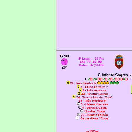
17:00
8º Lugar 22 Pts
17J 7V 1E 9D
Golos: +5 (73-68)
20ª
C Infante Sagres
1
E
V
D
VV
DD
V
D
V
D
V
DDD
V
D
21 - Inês Freitas ®
5 - Filipa Ferreira ©
9 - Inês Açoreira
43 - Beatriz Carmo
74 - Teresa Morais "Teté"
14 - Inês Moreira ®
3 - Helena Carreira
4 - Daniela Costa
11 - Ana Costa
22 - Beatriz Falcão
Óscar Alves "Joca"
--- INT ---