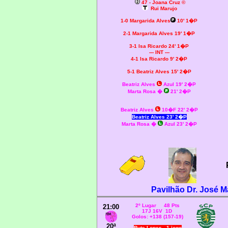
47 - Joana Cruz ©
Rui Marujo
1-0 Margarida Alves
10' 1�P
2-1 Margarida Alves 19' 1�P
3-1 Isa Ricardo 24' 1�P
--- INT ---
4-1 Isa Ricardo 9' 2�P
5-1 Beatriz Alves 15' 2�P
Beatriz Alves
Azul 19' 2�P
Marta Rosa �
21' 2�P
Beatriz Alves
10�F 22' 2�P
Beatriz Alves 23' 2�P
Marta Rosa �
Azul 23' 2�P
Pavilhão Dr. José Má
2º Lugar 48 Pts
21:00
17J 16V 1D
Golos: +138 (157-19)
20ª
Rute Lopes - 1 jogo