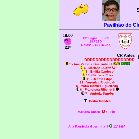
S
Pavilhão do C
18:00
13º Lugar 0 Pts
18J 18D
Golos: -340 (15-355)
21ª
CR Antes
DDDDDDDDDDDDDDDDDD
1 - Ana Patrícia Guerrinha ®
4 - Mariana Duarte
9 - Emília Cardoso
10 - Bárbara Rosa
11 - Beatriz Filipe
12 - Verónica Ribeiro ®
5 - Maria Manuel Figueiredo
6 - Francisca Ribeiro ©
7 - Andreia Tom�s
Pedro Mendes
Mariana Duarte
5' 1�P
Ana Patr�cia Guerrinha ®
12' 1�P