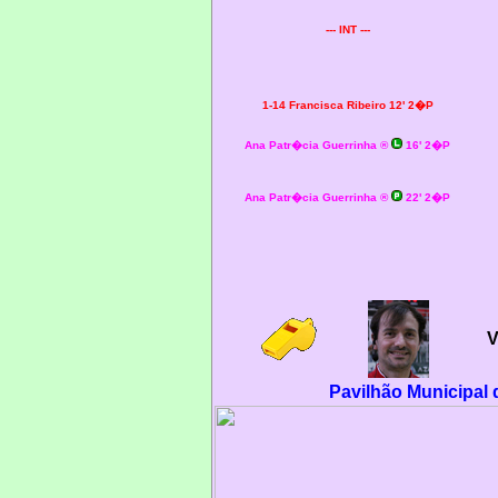
--- INT ---
1-14 Francisca Ribeiro 12' 2�P
Ana Patr�cia Guerrinha ®
16' 2�P
Ana Patr�cia Guerrinha ®
22' 2�P
V
Pavilhão Municipal 