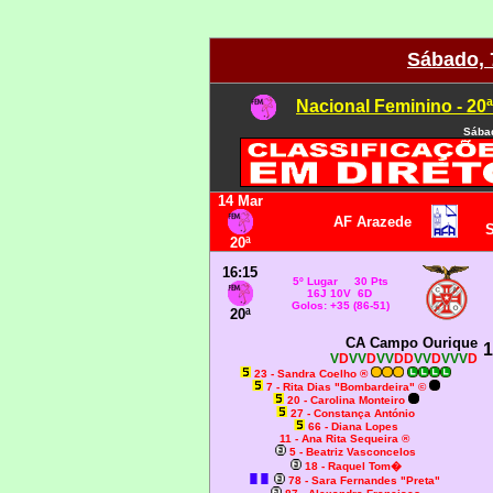
Sábado, 
Nacional Feminino - 20
Sábad
14 Mar
AF Arazede
S
20ª
16:15
5º Lugar 30 Pts
16J 10V 6D
Golos: +35 (86-51)
20ª
CA Campo Ourique
1
V
D
VV
D
VV
DD
VV
D
VVV
D
23 - Sandra Coelho ®
7 - Rita Dias "Bombardeira" ©
20 - Carolina Monteiro
27 - Constança António
66 - Diana Lopes
11 - Ana Rita Sequeira ®
5 - Beatriz Vasconcelos
18 - Raquel Tom�
78 - Sara Fernandes "Preta"