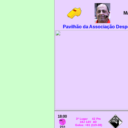
Ma
Pavilhão da Associação Desp
18:00
3º Lugar 42 Pts
18J 14V 4D
Golos: +81 (119-38)
21ª