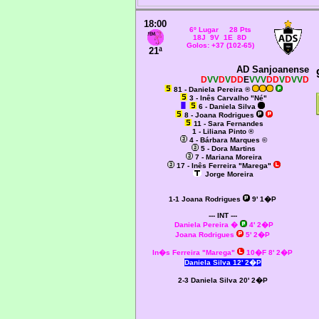
18:00
6º Lugar 28 Pts
18J 9V 1E 8D
Golos: +37 (102-65)
21ª
AD Sanjoanense
D
VV
D
V
DD
E
VVV
DD
V
D
VV
D
81 - Daniela Pereira ®
3 - Inês Carvalho "Né"
6 - Daniela Silva
8 - Joana Rodrigues
11 - Sara Fernandes
1 - Liliana Pinto ®
4 - Bárbara Marques ©
5 - Dora Martins
7 - Mariana Moreira
17 - Inês Ferreira "Marega"
Jorge Moreira
1-1 Joana Rodrigues
9' 1�P
--- INT ---
Daniela Pereira �
4' 2�P
Joana Rodrigues
5' 2�P
In�s Ferreira "Marega"
10�F 8' 2�P
Daniela Silva 12' 2�P
2-3 Daniela Silva 20' 2�P