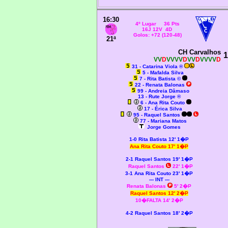
16:30
4º Lugar 36 Pts
16J 12V 4D
Golos: +72 (120-48)
21ª
CH Carvalhos
1
VV
D
VVVV
D
VV
D
VVVV
D
31 - Catarina Viola ®
5 - Mafalda Silva
7 - Rita Batista ©
22 - Renata Balonas
99 - Andreia Dâmaso
13 - Rute Jorge ®
6 - Ana Rita Couto
17 - Érica Silva
95 - Raquel Santos
77 - Mariana Matos
Jorge Gomes
1-0 Rita Batista 12' 1�P
Ana Rita Couto 17' 1�P
2-1 Raquel Santos 19' 1�P
Raquel Santos
22' 1�P
3-1 Ana Rita Couto 23' 1�P
--- INT ---
Renata Balonas
5' 2�P
Raquel Santos 12' 2�P
10�FALTA 14' 2�P
4-2 Raquel Santos 18' 2�P