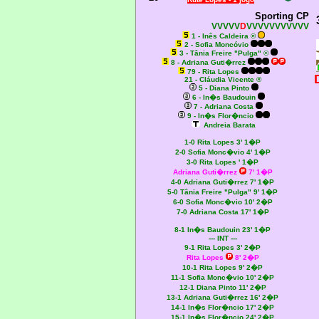
Sporting CP
VVVVV
D
VVVVVVVVVVV
1 - Inês Caldeira ®
2 - Sofia Moncóvio
3 - Tânia Freire "Pulga" ©
8 - Adriana Guti�rrez
79 - Rita Lopes
21 - Cláudia Vicente ®
5 - Diana Pinto
6 - In�s Baudouin
7 - Adriana Costa
9 - In�s Flor�ncio
Andreia Barata
1-0 Rita Lopes 3' 1�P
2-0 Sofia Monc�vio 4' 1�P
3-0 Rita Lopes ' 1�P
Adriana Guti�rrez
7' 1�P
4-0 Adriana Guti�rrez 7' 1�P
5-0
Tânia Freire "Pulga" 9' 1�P
6-0 Sofia Monc�vio 10' 2�P
7-0 Adriana Costa 17' 1�P
8-1 In�s Baudouin 23' 1�P
--- INT ---
9-1 Rita Lopes 3' 2�P
Rita Lopes
8' 2�P
10-1 Rita Lopes 9' 2�P
11-1 Sofia Monc�vio 10' 2�P
12-1 Diana Pinto 11' 2�P
13-1 Adriana Guti�rrez 16' 2�P
14-1 In�s Flor�ncio 17' 2�P
15-1 In�s Flor�ncio 24' 2�P