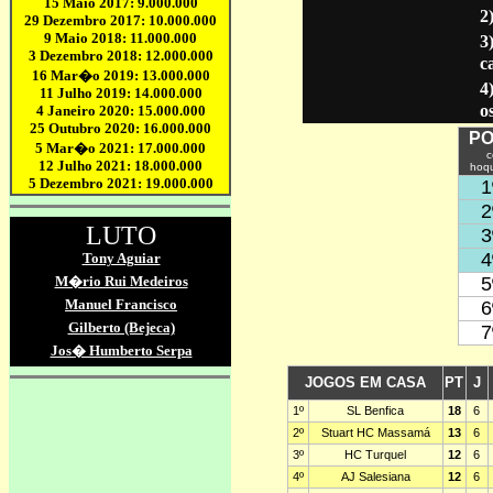
2
3
c
4
o