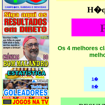
H�qu
Os 4 melhores cl
melho
1�
8�