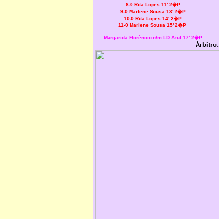
8-0 Rita Lopes 11' 2�P
9-0 Marlene Sousa 13' 2�P
10-0 Rita Lopes 14' 2�P
11-0
Marlene Sousa
15' 2�P
Margarida Florêncio n/m LD Azul 17' 2�P
Árbitro