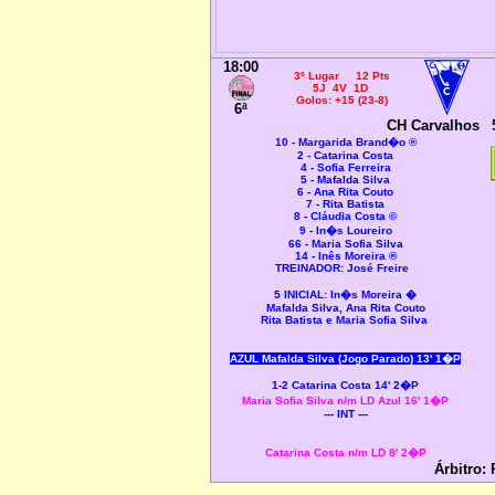
18:00
3º Lugar 12 Pts
5J 4V 1D
Golos: +15 (23-8)
6ª
CH Carvalhos
10 - Margarida Brand�o ®
2 - Catarina Costa
4 - Sofia Ferreira
5 - Mafalda Silva
6 - Ana Rita Couto
7 - Rita Batista
8 - Cláudia Costa ©
9 - In�s Loureiro
66 - Maria Sofia Silva
14 - Inês Moreira ®
TREINADOR: José Freire
5 INICIAL:
In�s Moreira �
Mafalda Silva, Ana Rita Couto
Rita Batista e Maria Sofia Silva
AZUL Mafalda Silva (Jogo Parado) 13' 1�P
1-2 Catarina Costa 14' 2�P
Maria Sofia Silva n/m LD Azul 16' 1�P
--- INT ---
Catarina Costa n/m LD 8' 2�P
Árbitro: