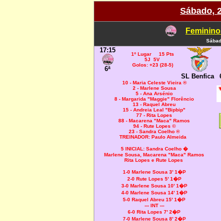
Sábado, 
Feminino
Sábad
17:15
1º Lugar 15 Pts
5J 5V
Golos: +23 (28-5)
6ª
SL Benfica
10 - Maria Celeste Vieira ®
2 - Marlene Sousa
5 - Ana Arsénio
8 - Margarida "Maggie" Florêncio
13 - Raquel Abreu
15 - Andreia Leal "Bipbip"
77 - Rita Lopes
88 - Macarena "Maca" Ramos
94 - Rute Lopes ©
23 - Sandra Coelho ®
TREINADOR: Paulo Almeida
5 INICIAL:
Sandra Coelho �
Marlene Sousa,
Macarena "Maca" Ramos
Rita Lopes e Rute Lopes
1-0 Marlene Sousa 3' 1�P
2-0 Rute Lopes 5' 1�P
3-0 Marlene Sousa 10' 1�P
4-0 Marlene Sousa 14' 1�P
5-0 Raquel Abreu 15' 1�P
--- INT ---
6-0 Rita Lopes 7' 2�P
7-0 Marlene Sousa 8' 2�P