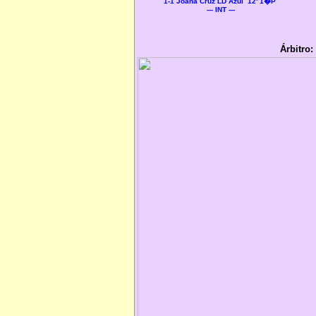
1-1 Joana Cruz LD Azul 12' 1�P
--- INT ---
Árbitro: