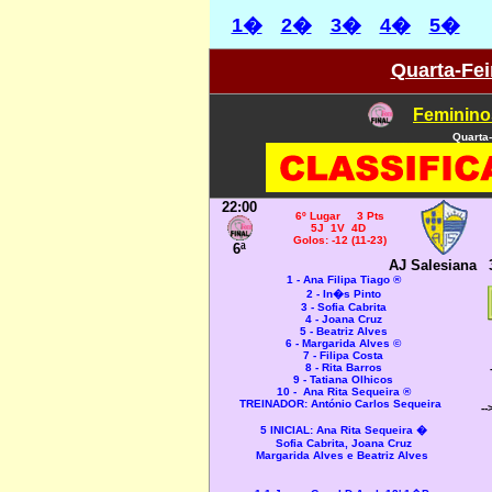
1�
2�
3�
4�
5�
Quarta-Feir
Feminino
Quarta-
22:00
6º Lugar 3 Pts
5J 1V 4D
Golos: -12 (11-23)
6ª
AJ Salesiana
1 - Ana Filipa Tiago ®
2 - In�s Pinto
3 - Sofia Cabrita
4 - Joana Cruz
5 - Beatriz Alves
6 - Margarida Alves ©
7 - Filipa Costa
8 - Rita Barros
9 - Tatiana Olhicos
10 - Ana Rita Sequeira ®
TREINADOR: António Carlos Sequeira
-
5 INICIAL:
Ana Rita Sequeira �
Sofia Cabrita, Joana Cruz
Margarida Alves e Beatriz Alves