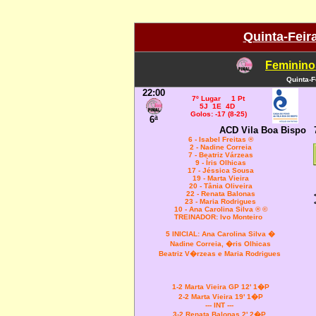
Quinta-Feir
Feminino
Quinta-F
22:00
7º Lugar 1 Pt
5J 1E 4D
Golos: -17 (8-25)
6ª
ACD Vila Boa Bispo
6
- Isabel Freitas ®
2 - Nadine Correia
7 - Beatriz Várzeas
9 - Íris Olhicas
17 - Jéssica Sousa
19 - Marta Vieira
20 - Tânia Oliveira
22 - Renata Balonas
23 - Maria Rodrigues
10 - Ana Carolina Silva ® ©
TREINADOR: Ivo Monteiro
5 INICIAL:
Ana Carolina Silva �
Nadine Correia, �ris Olhicas
Beatriz V�rzeas e Maria Rodrigues
1-2 Marta Vieira GP 12' 1�P
2-2 Marta Vieira 19' 1�P
--- INT ---
3-2 Renata Balonas 2' 2�P