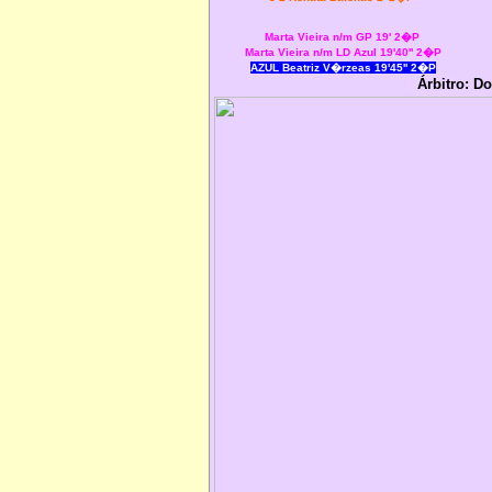
Marta Vieira n/m GP 19' 2�P
Marta Vieira n/m LD Azul 19'40'' 2�P
AZUL Beatriz V�rzeas 19'45'' 2�P
Árbitro: D