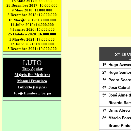
2ª DI
co
1º
Hugo Azeve
2º
Hugo Santo
3º
Pedro Soare
4º
José Cabral
5
º
José Almeid
Ricardo Ram
7º
Dinis Abreu
8º
Márcio Fons
Bruno Pinto