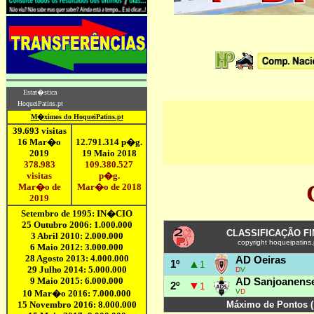
CLASSIFICAÇÃO FI
copyright hoqueipatins.
AD Oeiras
▲
1º
1
D
V
AD Sanjoanens
▼
2º
1
V
D
Máximo de Pontos (