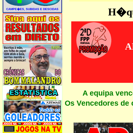
H�que
A
A equipa ven
Os Vencedores de