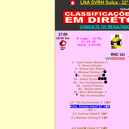
LNA SVRH Suíça - 11ª
Sábad
CONSULTE OS RESULTADOS
17:00
18:00 Sui
5º Lugar 12 Pts
8J 4V 4D
Golos: -4 (35-39)
11ª
RHC Uri
VVV
DD
V
DD
1 - José Pedro Marinho ®
4 - Remo Schuler
5 - Simon Von Allmen
6 - Michael Gehrig
©
8 - Joshua Imhof
16 - André Costa
24 - Tim Aschwanden
66 - Jannis Fussen
91 - Nicola Imhof
10 - Marc Blöchlinger ®
Max Aschwanden
1-0
Tim Aschwanden 1' 1�P
AZUL
Joshua Imhof 22' 1�P
--- INT ---
2-1
Joshua Imhof 8' 2�P
3-1
Michael Gehrig 9' 2�P
4-3
Andr� Costa 17' 2�P