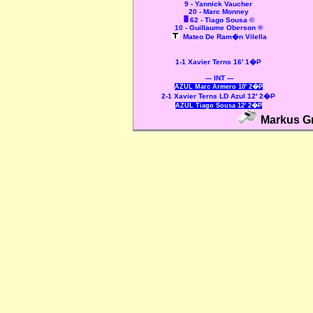
9 - Yannick Vaucher
20 - Marc Monney
62 - Tiago Sousa ©
10 - Guillaume Oberson ®
Mateo De Ram�n Vilella
1-1 Xavier Terns 16' 1�P
--- INT ---
AZUL Marc Armero 10' 2�P
2-1 Xavier Terns LD Azul 12' 2�P
AZUL Tiago Sousa 12' 2�P
Markus Gr