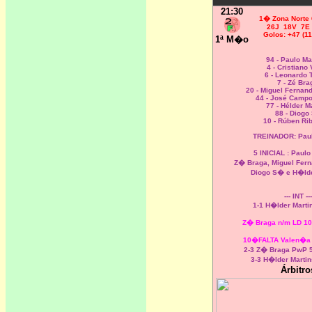
21:30
1
� Zona Norte 
26J 18V 7E
Golos: +47 (11
1ª M�o
94 - Paulo Ma
4 - Cristiano
6 - Leonardo
7 - Zé Bra
20 - Miguel Fernan
44 - José Campo
77 - Hélder M
88 - Diogo
10 - Rúben Rib
TREINADOR: Paul
5 INICIAL : Paul
Z� Braga, Miguel Fer
Diogo S� e H�lde
--- INT ---
1-1 H�lder Marti
Z� Braga n/m LD 1
10�FALTA Valen�a 
2-3 Z� Braga PwP 
3-3 H�lder Marti
Árbitro