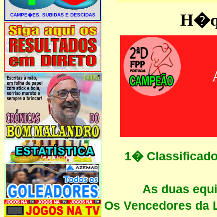
H�qu
1� Classifica
As duas equ
Os Vencedores da