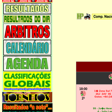
18:00
1
� Zona Sul 7
26J 24V 0E
Golos: +84 (16
2ª
99 - Jo�o Henr
4 - João L