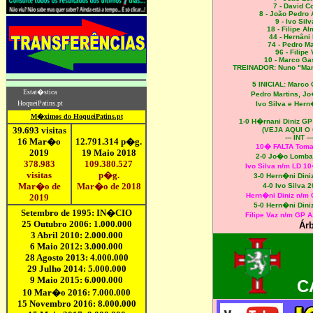
7 - David C
8 - João Pedro
9 - Ivo Silv
18 - Filipe A
44 - Hernâni 
74 - Pedro Ma
96 - Filipe 
10 - Marco Ga
TREINADOR: Nuno "Man
5 INICIAL: Marco
Pedro Martins, J
Ivo Silva e Hern
1-0 H�rnani Diniz GP
(VEJA AQUI O
--- INT ---
10� FALTA Toma
2-0 Jo�o Lomba
Ivo Silva n/m LD 1
3-0 Hern�ni Dini
4-0 Ivo Silva 
Hern�ni Diniz n/m
5-0 Hern�ni Dini
Filipe Vaz n/m GP A
Árb
C