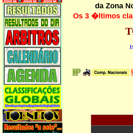
da Zona N
Os 3 �ltimos cl
T
1