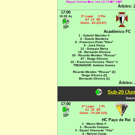
Miguel Guimar�es
n/m LD 15�F 2�P
Árbitro:
17:00
16:00 Aç
5º Lugar 3 Pts
9J 1V 8D
Golos: -64 (23-87)
10ª
Académico FC
1 - Gabriel Marinho ®
4 - Duarte Bandeira
8 - Francisco Pinto "Kiko"
9 - José Paiva
12 - Gonçalo Meira
18 - Bernardo Oliveira
30 - Ricardo Mendes "Riscas"
87 - Diogo Silveira
10 - Francisco Ferreira "Kiko" ®
TREINADOR: António Gomes
Ricardo Mendes "Riscas" (2)
Diogo Silveira (2)
Bernardo Oliveira (1)
Árbitro:
Sub-20 (Jun
Domin
17:00
6º Lugar 1 Pt
9J 1E 8D
Golos: -76 (39-115)
10ª
HC Paço de Rei
1
1 - Marco Mota ®
2 - Ricardo Campos
3 - Daniel Vilaverde "Vila"
4 - Nelson Costa