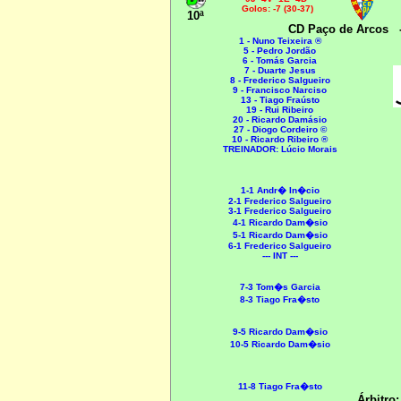
Golos: -7 (30-37)
10ª
CD Paço de Arcos
1 - Nuno Teixeira ®
5 - Pedro Jordão
6 - Tomás Garcia
7 - Duarte Jesus
8 - Frederico Salgueiro
9 - Francisco Narciso
13 - Tiago Fraústo
19 - Rui Ribeiro
20 - Ricardo Damásio
27 - Diogo Cordeiro ©
10 - Ricardo Ribeiro ®
TREINADOR: Lúcio Morais
1-1 Andr� In�cio
2-1 Frederico Salgueiro
3-1
Frederico Salgueiro
4-1
Ricardo Dam�sio
5-1
Ricardo Dam�sio
6-1
Frederico Salgueiro
--- INT ---
7-3 Tom�s Garcia
8-3 Tiago Fra�sto
9-5 Ricardo Dam�sio
10-5
Ricardo Dam�sio
11-8
Tiago Fra�sto
Árbitro: