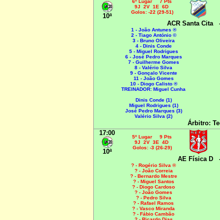
6º Lugar 7 Pts
9J 2V 1E 6D
Golos: -22 (29-51)
10ª
ACR Santa Cita
1 - João Antunes ®
2 - Tiago António ©
3 - Bruno Oliveira
4 - Dinis Conde
5 - Miguel Rodrigues
6 - José Pedro Marques
7 - Guilherme Gomes
8 - Valério Silva
9 - Gonçalo Vicente
11 - João Gomes
10 - Diogo Calisto ®
TREINADOR: Miguel Cunha
Dinis Conde (1)
Miguel Rodrigues (1)
José Pedro Marques (3)
Valério Silva (2)
Árbitro: Te
17:00
5º Lugar 9 Pts
9J 2V 3E 4D
Golos: -3 (26-29)
10ª
AE Física D
? - Rogério Silva ®
? - João Correia
? - Bernardo Mestre
? - Miguel Santos
? - Diogo Cardoso
? - João Gomes
? - Pedro Silva
? - Rafael Ramos
? - Vasco Miranda
? - Fábio Cambão
? - Ricardo Dias