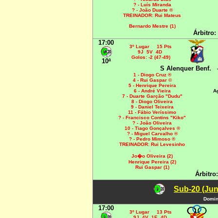
? - Luís Miranda
? - João Duarte ®
TREINADOR: Rui Mateus
Bernardo Mestre (1)
Árbitro:
17:00
3º Lugar 15 Pts
9J 5V 4D
Golos: -2 (47-49)
10ª
S Alenquer Benf.
1 - Diogo Cruz ®
4 - Rui Gaspar ©
5 - Henrique Pereira
6 - André Vieira
A
7 - Duarte Garção "Dudu"
8 - Diogo Oliveira
9 - Daniel Teixeira
11 - Fábio Veríssimo
? - Francisco Contins "Kiko"
? - João Oliveira
10 - Tiago Gonçalves ®
? - Miguel Carvalho ®
? - Pedro Mimoso ®
TREINADOR: Rui Levesinho
.
Jo�o Oliveira (2)
Henrique Pereira (2)
Rui Gaspar (1)
Árbitro
Sub-20 (Jun
Domin
17:00
3º Lugar 13 Pts
9J 4V 1E 4D