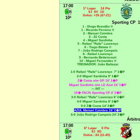
17:00
1º Lugar 24 Pts
9J 8V 1D
Golos: +26 (47-21)
10ª
Sporting CP
1
1 - Diogo Brandão ®
1 - Ricardo Ferreira ®
2 - Manuel Coimbra
3 - Zé Costa
4 - Miguel Sardinha
5 - Rafael "Rafa" Lourenço
6 - Tiago Batata ©
7 - João Rodrigo Campelo
8 - Rafael Lourenço
9 - Bernardo Bettencourt
10 - Miguel Fernandes ®
TREINADOR: João Baltazar
1-0
Rafael "Rafa" Lourenço
7' 1�P
2-0 Miguel Sardinha 9' 1�P
Z� Costa n/m GP 10' 1�P
Miguel Sardinha
n/m LD Azul 24' 1�P
--- INT ---
10� FALTA Sporting CP
4' 2�P
3-0 Rafael "Rafa" Lourenço 6' 2�P
4
-0 Miguel Sardinha 8' 2�P
5-0 Z� Costa 14' 2�P
AZUL Manuel Coimbra 16' 2�P
6-0 João Rodrigo Campelo 24' 2�P
Árbitr
17:00
6º Lugar 0 Pts
9J 9D
Golos: -34 (11-45)
10ª