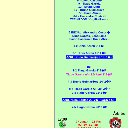
6 - David Castaño
9 - Tiago Garcia
13 - Bruno Dinis
17 - Bruno Guimarães
77 - Dinis Abreu
64 - Alexandre Costa ®
TREINADOR: Virgílio Pastor
5 INICIAL:
Alexandre Costa �
Nuno Santos, João Lima
David Castaño e Dinis Abreu
1-0
Dinis Abreu
2' 1�P
2-1 Dinis Abreu 15' 1�P
AZUL Bruno Guimar�es 18' 1�P
--- INT ---
3-2 Tiago Garcia 6' 2�P
Tiago Garcia
n/m LD Azul 8' 2�P
4
-3 Bruno Guimar�es 14' 2�P
5
-4 Tiago Garcia GP 20' 2�P
6
-4 Tiago Garcia 21' 2�P
AZUL Nuno Santos 23' 2�P (ap�s GP)
7
-5 Tiago Garcia 23' 2�P
Árbitro:
17:00
3º Lugar 13 Pts
9J 4V 1E 4D
Golos: +23 (63-40)