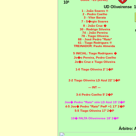
10ª
UD Oliveirense
1
1 - João Soares ®
2 - Pedro Coelho
3 - Vítor Barata
7 - S�rgio Soares
8 - João Cruz
�
30 - Rodrigo Silveira
74 - João Pereira
78 - Tiago Oliveira
88 - José Pedro "Rato"
61 - Tiago Rodrigues ®
TREINADOR: Paulo Almeida
5 INICIAL:
Tiago Rodrigues �
Jo�o Pereira, Pedro Coelho
Jo�o Cruz e Tiago Oliveira
1-0 Tiago Oliveira 2' 1�P
2-2 Tiago Oliveira LD Azul 22' 1�P
--- INT ---
3-4 Pedro Coelho 5' 2�P
Jos� Pedro "Rato" n/m LD Azul 15' 2�P
4-5 Jos� Pedro "Rato" PwP +1 17' 2�P
5-5 Tiago Oliveira 17' 2�P
10� FALTA Oliveirense 18' 2�P
Árbitro: 