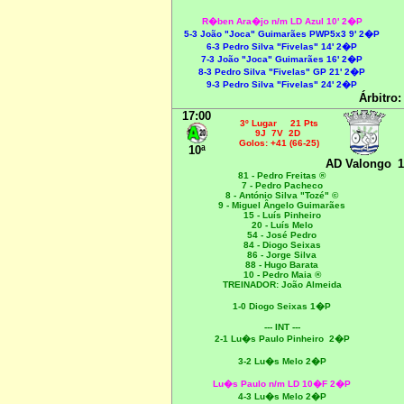
R�ben Ara�jo
n/m LD Azul 10' 2�P
5
-3 João "Joca" Guimarães PWP5x3 9' 2�P
6
-3 Pedro Silva "Fivelas" 14' 2�P
7-3
João "Joca" Guimarães 16' 2�P
8-3 Pedro Silva "Fivelas" GP 21' 2�P
9-3 Pedro Silva "Fivelas" 24' 2�P
Árbitro:
17:00
3º Lugar 21 Pts
9J 7V 2D
Golos: +41 (66-25)
10ª
AD Valongo
1
81 - Pedro Freitas ®
7 - Pedro Pacheco
8 - António Silva "Tozé" ©
9 - Miguel Ângelo Guimarães
15 - Luís Pinheiro
20 - Luís Melo
54 - José Pedro
84 - Diogo Seixas
86 - Jorge Silva
88 - Hugo Barata
10 - Pedro Maia ®
TREINADOR: João Almeida
1-0 Diogo Seixas 1�P
--- INT ---
2-1 Lu�s Paulo Pinheiro 2�P
3-2 Lu�s Melo 2�P
Lu�s Paulo n/m LD 10�F 2�P
4-3 Lu�s Melo 2�P