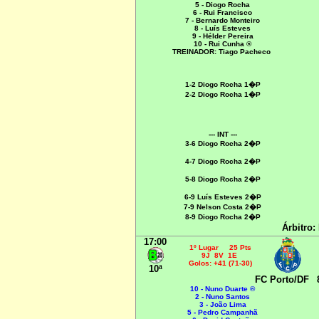
5 - Diogo Rocha
6 - Rui Francisco
7 - Bernardo Monteiro
8 - Luís Esteves
9 - Hélder Pereira
10 - Rui Cunha ®
TREINADOR: Tiago Pacheco
1-2 Diogo Rocha 1�P
2-2 Diogo Rocha 1�P
--- INT ---
3-6 Diogo Rocha 2�P
4
-7 Diogo Rocha 2�P
5-8
Diogo Rocha
2�P
6-9 Luís Esteves 2�P
7-9 Nelson Costa 2�P
8
-9 Diogo Rocha 2�P
Árbitro:
17:00
1º Lugar 25 Pts
9J 8V 1E
Golos: +41 (71-30)
10ª
FC Porto/DF
10 - Nuno Duarte ®
2 - Nuno Santos
3 - João Lima
5 - Pedro Campanhã