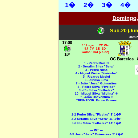
1�
2�
3�
4�
Domingo, 
Sub-20 (Jun
Domin
17:00
1º Lugar 22 Pts
9J 7V 1E 1D
Golos: +53 (75-22)
10ª
OC Barcelos
1 - Pedro Maia ®
2 - Serafim Silva "Sera"
3 - Pedro Nuno
4 - Miguel Vieira "Vieirinha"
5 - Ricardo Maciel
6 - Afonso Lima
7 - João "Joca" Guimarães
8 - Pedro Silva "Fivelas"
9 - Rui Silva "Folhetas"
10 - Miguel Silva "Miclina" ®
? - João Boaventura ®
TREINADOR: Bruno Gomes
1-2 Pedro Silva
"Fivelas"
3' 1�P
2-2 Serafim Silva
"Sera"
11' 1�P
3-2 Rui Silva "Folhetas" 14' 1�P
--- INT ---
4-3 João "Joca" Guimarães 9' 2�P