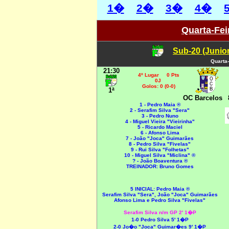
1�
2�
3�
4�
Quarta-Fei
Sub-20 (Junio
Quarta-
21:30
4º Lugar 0 Pts
0J
Golos: 0 (0-0)
1ª
OC Barcelos
1 - Pedro Maia ®
2 - Serafim Silva "Sera"
3 - Pedro Nuno
4 - Miguel Vieira "Vieirinha"
5 - Ricardo Maciel
6 - Afonso Lima
7 - João "Joca" Guimarães
8 - Pedro Silva "Fivelas"
9 - Rui Silva "Folhetas"
10 - Miguel Silva "Miclina" ®
? - João Boaventura ®
TREINADOR: Bruno Gomes
5 INICIAL: Pedro Maia ®
Serafim Silva "Sera",
João "Joca" Guimarães
Afonso Lima e Pedro Silva "Fivelas"
Serafim Silva n/m GP 2' 1�P
1-0 Pedro Silva 5' 1�P
2-0 Jo�o "Joca" Guimar�es 9' 1�P