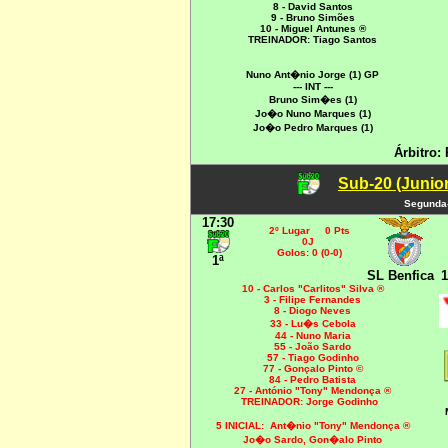
8 - David Santos
9 - Bruno Simões
10 - Miguel Antunes ®
TREINADOR: Tiago Santos
Nuno Ant�nio Jorge (1) GP
--- INT ---
Bruno Sim�es (1)
Jo�o Nuno Marques (1)
Jo�o Pedro Marques (1)
Árbitro: 
Sub-20 (Junio
Segunda-
17:30
2º Lugar 0 Pts
0J
Golos: 0 (0-0)
1ª
SL Benfica
1
10 - Carlos "Carlitos" Silva ®
3 - Filipe Fernandes
8 - Diogo Neves
33 - Lu�s Cebola
44 - Nuno Maria
55 - João Sardo
57 - Tiago Godinho
77 - Gonçalo Pinto ©
84 - Pedro Batista
27 - António "Tony" Mendonça ®
TREINADOR: Jorge Godinho
5 INICIAL:
Ant�nio "Tony" Mendonça ®
Jo�o Sardo, Gon�alo Pinto