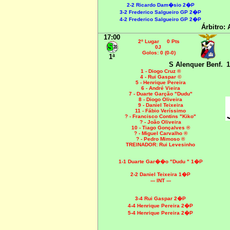
2-2 Ricardo Dam�sio 2�P
3-2 Frederico Salgueiro GP 2�P
4-2 Frederico Salgueiro GP 2�P
Árbitro:
17:00
2º Lugar 0 Pts
0J
Golos: 0 (0-0)
1ª
S Alenquer Benf.
1
1 - Diogo Cruz ®
4 - Rui Gaspar ©
5 - Henrique Pereira
6 - André Vieira
7 - Duarte Garção "Dudu"
8 - Diogo Oliveira
9 - Daniel Teixeira
11 - Fábio Veríssimo
? - Francisco Contins "Kiko"
? - João Oliveira
10 - Tiago Gonçalves ®
? - Miguel Carvalho ®
? - Pedro Mimoso ®
TREINADOR: Rui Levesinho
1-1 Duarte Gar��o "Dudu " 1�P
2-2 Daniel Teixeira 1�P
--- INT ---
3-4 Rui Gaspar 2�P
4-4 Henrique Pereira 2�P
5-4 Henrique Pereira 2�P