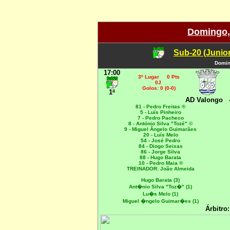
Domingo, 
Sub-20 (Junio
Domin
17:00
3º Lugar 0 Pts
0J
Golos: 0 (0-0)
1ª
AD Valongo
81 - Pedro Freitas ®
5 - Luís Pinheiro
7 - Pedro Pacheco
8 - António Silva "Tozé" ©
9 - Miguel Ângelo Guimarães
20 - Luís Melo
54 - José Pedro
84 - Diogo Seixas
86 - Jorge Silva
88 - Hugo Barata
10 - Pedro Maia ®
TREINADOR: João Almeida
Hugo Barata (3)
Ant�nio Silva "Toz�" (1)
Lu�s Melo (1)
Miguel �ngelo Guimar�es (1)
Árbitro