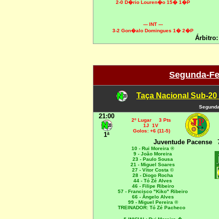
2-0 D�rio Louren�o 15� 1�P
--- INT ---
3-2 Gon�alo Domingues 1� 2�P
Árbitro:
Segunda-Fei
Taça Nacional Sub-20
Segunda
21:00
2º Lugar 3 Pts
1J 1V
Golos: +6 (11-5)
1ª
Juventude Pacense
10 - Rui Moreira ®
9 - João Moreira
23 - Paulo Sousa
21 - Miguel Soares
27 - Vítor Costa ©
28 - Diogo Rocha
44 - Tó Zé Alves
46 - Filipe Ribeiro
57 - Francisco "Kiko" Ribeiro
66 - Ângelo Alves
99 - Miguel Pereira ®
TREINADOR: Tó Zé Pacheco