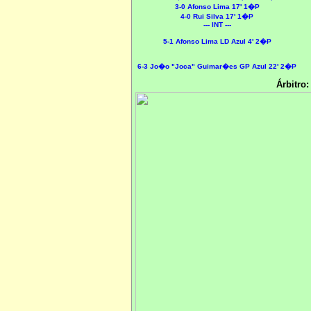
3-0 Afonso Lima 17' 1�P
4-0 Rui Silva 17' 1�P
--- INT ---
5-1 Afonso Lima LD Azul 4' 2�P
6-3 Jo�o "Joca" Guimar�es GP Azul 22' 2�P
Árbitro