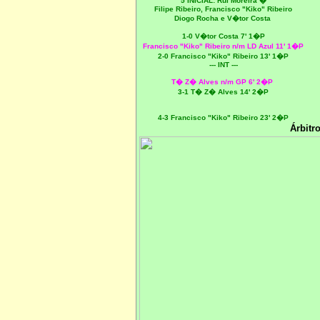
5 INICIAL:
Rui Moreira �
Filipe Ribeiro,
Francisco "Kiko" Ribeiro
Diogo Rocha e V�tor Costa
1-0 V�tor Costa 7' 1�P
Francisco "Kiko" Ribeiro n/m LD Azul 11' 1�P
2-0 Francisco "Kiko" Ribeiro 13' 1�P
--- INT ---
T� Z� Alves n/m GP 6' 2�P
3-1 T� Z� Alves 14' 2�P
4-3
Francisco "Kiko" Ribeiro 23' 2�P
Árbitro