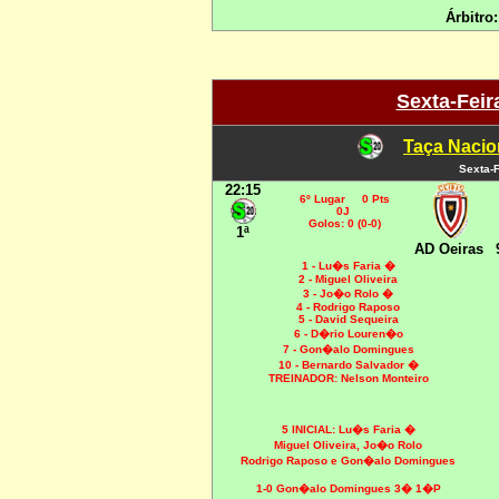
Árbitro
Sexta-Feira
Taça Nacio
Sexta-F
22:15
6º Lugar 0 Pts
0J
Golos: 0 (0-0)
1ª
AD Oeiras
1 - Lu�s Faria �
2 - Miguel Oliveira
3 - Jo�o Rolo �
4 - Rodrigo Raposo
5 - David Sequeira
6 - D�rio Louren�o
7 - Gon�alo Domingues
10 - Bernardo Salvador �
TREINADOR: Nelson Monteiro
5 INICIAL:
Lu�s Faria �
Miguel Oliveira, Jo�o Rolo
Rodrigo Raposo e Gon�alo Domingues
1-0 Gon�alo Domingues 3� 1�P