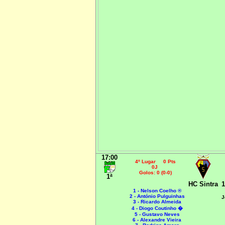
17:00
4º Lugar 0 Pts
0J
Golos: 0 (0-0)
1ª
HC Sintra
1
1 - Nelson Coelho ®
2 - António Pulguinhas
J
3 - Ricardo Almeida
4 - Diogo Coutinho
�
5 - Gustavo Neves
6 - Alexandre Vieira