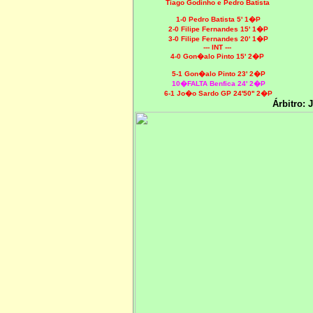
Tiago Godinho e Pedro Batista
1-0 Pedro Batista 5' 1�P
2-0 Filipe Fernandes 15' 1�P
3-0 Filipe Fernandes 20' 1�P
--- INT ---
4-0 Gon�alo Pinto 15' 2�P
5-1 Gon�alo Pinto 23' 2�P
10�FALTA Benfica 24' 2�P
6-1 Jo�o Sardo GP 24'50'' 2�P
Árbitro: