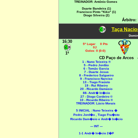
TREINADOR: António Gomes
Duarte Bandeira (1)
Francisco Pinto "Kiko" (1)
Diogo Silveira (2)
Árbitro:
Taça Nacio
Domin
16:30
5º Lugar 0 Pts
0J
Golos: 0 (0-0)
1ª
CD Paço de Arcos
1 - Nuno Teixeira ®
5 - Pedro Jordão
6 - Tomás Garcia
7 - Duarte Jesus
8 - Frederico Salgueiro
9 - Francisco Narciso
13 - Tiago Fraústo
19 - Rui Ribeiro
20 - Ricardo Damásio
88- Andr� In�cio
27 - Diogo Cordeiro ©
10 - Ricardo Ribeiro ®
TREINADOR: Lúcio Morais
5 INICIAL :
Nuno Teixeira �
Pedro Jord�o , Tiago Fra�sto
Ricardo Dam�sio e Andr� In�cio
--- INT ---
1-1 Andr� In�cio 2�P