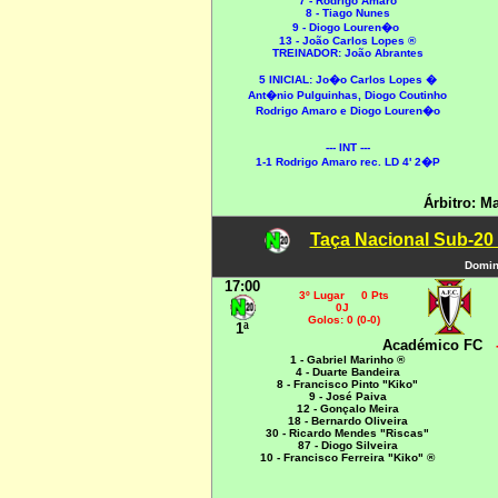
7 - Rodrigo Amaro
8 - Tiago Nunes
9 - Diogo Louren�o
13 - João Carlos Lopes ®
TREINADOR: João Abrantes
5 INICIAL:
Jo�o Carlos Lopes �
Ant�nio Pulguinhas, Diogo Coutinho
Rodrigo Amaro e Diogo Louren�o
--- INT ---
1-1 Rodrigo Amaro rec. LD 4' 2�P
Árbitro: M
Taça Nacional Sub-20
Domin
17:00
3º Lugar 0 Pts
0J
Golos: 0 (0-0)
1ª
Académico FC
1 - Gabriel Marinho ®
4 - Duarte Bandeira
8 - Francisco Pinto "Kiko"
9 - José Paiva
12 - Gonçalo Meira
18 - Bernardo Oliveira
30 - Ricardo Mendes "Riscas"
87 - Diogo Silveira
10 - Francisco Ferreira "Kiko" ®