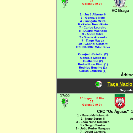
0J
Golos: 0 (0-0)
1ª
HC Braga
1 - José Alberto ®
3 - Gonçalo Neto
4 - Gonçalo Meira
6 - Pedro Nuno Pinto
7 - Carlos Loureiro
8 - Duarte Machado
9 - André Silva
? - Duarte Azevedo
? - Tiago Massa
10 - Gabriel Costa ®
TREINADOR: Vítor Silva
Gon�alo Botelho (2)
Gonçalo Meira (5)
Guilherme (2)
Pedro Nuno Pinto (1)
Rodrigo Botelho (1)
Carlos Loureiro (1)
Árbitr
Taça Nacio
Segunda-
17:00
1º Lugar 0 Pts
0J
Golos: 0 (0-0)
1ª
CRC "Os Águias"
1
1 - Marco Meliciano ®
2 - Nuno Jorge ©
A
3 - João Nuno Marques
5 - Sérgio Santos
6 - João Pedro Marques
7 - David Carreira