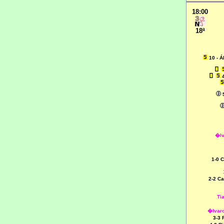
18:00
18ª
10 - 
�lv
1-0 
2-2 C
Ti
�lvar
3-3 