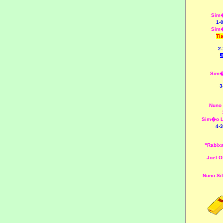
Sim�
1-
Sim�
Ti
2-
J
Sim�
3
Nuno
Sim�o L
4-3
"Rabix
Joel O
Nuno Si