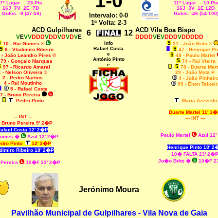
1-0
7º Lugar 23 Pts
11º Lugar 10 Pt
16J 7V 2E 7D
16J 3V 1E 12D
Golos: -9 (47-56)
Golos: -46 (54-100
Intervalo: 0-0
1ª Volta: 2-3
ACD Gulpilhares
ACD Vila Boa Bispo
6
12
V
E
VV
DDD
V
DD
V
D
V
D
V
E
DDDD
V
E
V
DDD
V
DDDDD
Info
10 - Rui Gomes ®
31 - João Brito ®
Rafael Costa
8 - Vladimiro Ribeiro
47 - Henrique Pi
e
 - João Leandro Pires ©
49 - Paulo Martel
António Pinto
79 - Gonçalo Marques
74 - Rui Vieira
e
97 - Ricardo Amaral
78 - Duarte Mart
1 - Nelson Oliveira ®
29 - João Mota ®
2 - Pedro Martins
4 - João Pinheir
4 - Rui Moutinho
99 - Élton Teixeir
5 - Rafael Costa
7 - Bruno Pereira
Pedro Pinto
Maria Azevedo
Duarte Martel 11' 1
--- INT ---
--- INT ---
0 Bruno Pereira 9' 2�P
afael Costa 12' 2�P
Paulo Martel
Azul 12
Gomes
�
Azul 12' 2�P
dro Pinto
12' 2�P
Henrique Pinto 18' 2
dimiro Ribeiro 18' 2�P
10� FALTA 23' 2�
Jo�o Brito
�
10�F 2
 Pereira
10�F 23' 2�P
Jerónimo Moura
Pavilhão Municipal de Gulpilhares - Vila Nova de Gaia