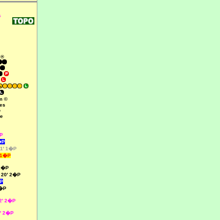
s
 ®
a
m ©
es
o
e
�P
�P
1' 1�P
 1�P
 1�P
 20' 2�P
P
1�P
2' 2�P
' 2�P