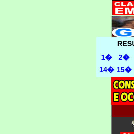
RES
1�
2�
14�
15�