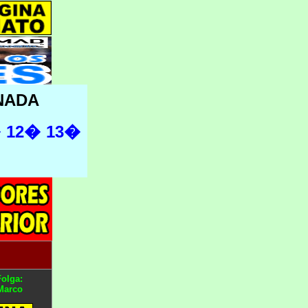
NADA
�
12�
13�
Folga:
Marco