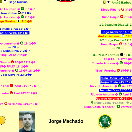
Tiago Martins
André Barbos
o Loureiro
�
3' 1�P
Diogo Ribeiro
3' 1
0 Nuno Silva
6' 1�P
Nuno Roque
7' 1
o Loureiro �
7
' 1�P
ago Martins
8' 1�P
1-1 Joaquim Dias 11'
1 Nuno Silva 13' 1�P
Tiago Azevedo 15' 1
oel Oliveira 15' 1�P
André Barbosa
16'
2-2 Jorge Coelho 17' 
o Loureiro
�
19' 2�P
Nuno Roque
19' 1
--- INT --
--- INT ---
-2 Nuno Silva 7' 2�P
10� FALTA 7' 2�P
3-3
"Edu" Ferreira
10�F
10� FALTA 12' 2�
 Santos
10�F 12' 2�P
Ricardo Amorim
�
10�F
15� FALTA 18' 2�P
oureiro
�
15�F 18' 2�P
"Edu" Ferreira
15�F 1
 Joel Oliveira 23' 2�P
Nuno Roque 24'23" 
Jo�o Costa 24'23" 
a" Leal
Azul 24'23" 2�P
Ricardo Amorim
�
Azul 2
Joaquim Dias 24'30" 
liveira
Azul 24'30" 2�P
Ricardo Amorim
�
Azul 2
Ricardo Amorim
�
24'40
Nuno Costa "Fafiães"
�
2
lva
Vermelho
24'40" 2�P
Nuno Costa "Fafiães"
Vermelh
Jorge Machado