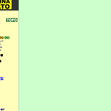
)
o ©
a
os
a
s
1�P
 2�P