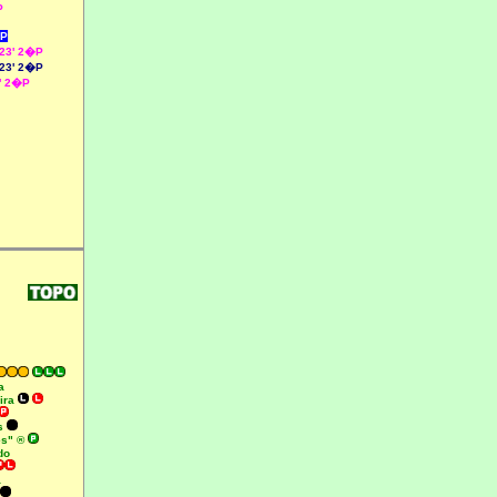
P
�P
 23' 2�P
23' 2�P
' 2�P
a
eira
as
es" ®
do
a