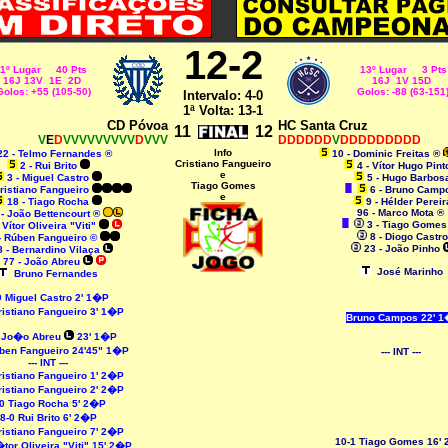
12-2
1º Lugar 40 Pts
13º Lugar 3 Pts
16J 13V 1E 2D
16J 1V 15D
Golos: +55 (105-50)
Golos: -88 (63-151
Intervalo: 4-0
1ª Volta: 13-1
CD Póvoa
HC Santa Cruz
11
12
V
E
D
VVVVVVVVV
D
VVV
DDDDDD
V
DDDDDDDDD
Info
22 - Telmo Fernandes ®
10 - Dominic Freitas ®
Cristiano Fangueiro
2 - Rui Brito
4 - Vítor Hugo Pint
e
3 - Miguel Castro
5 - Hugo Barbos
Tiago Gomes
Cristiano Fangueiro
6 - Bruno Camp
e
18 - Tiago Rocha
9 - Hélder Pereir
96 - Marco Mota ®
 - João Bettencourt ®
3 - Tiago Gome
- Vítor Oliveira "Viti"
8 - Diogo Castro
- Rúben Fangueiro ©
23 - João Pinho
8 - Bernardino Vilaça
77 - João Abreu
José Marinho
Bruno Fernandes
 Miguel Castro 2' 1�P
ristiano Fangueiro 3' 1�P
Bruno Campos 22' 
 Jo�o Abreu
23' 1�P
ben Fangueiro 24'45" 1�P
--- INT ---
--- INT ---
ristiano Fangueiro 1' 2�P
ristiano Fangueiro 2' 2�P
0 Tiago Rocha 5' 2�P
8-0 Rui Brito 6' 2�P
ristiano Fangueiro 7' 2�P
10-1 Tiago Gomes 16'
tor Oliveira "Viti" 15' 2�P