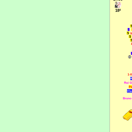
18ª
9
1-
R
Rui 
Pe
Vla
Bruno