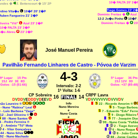
10� FALTA 20' 2�
nandes
�
J. Bettencourt
�
15' 2P
Tiago Gomes 23' 2
rdino Vila�a
10�F 20' 2�P
Dominic Freitas �
Azul
Ruben
Fangueiro 21' 2�P
12-2 Jo�o Pinho
10�F 
Dominic Freitas
�
23
iveira "Viti"
Azul 23' 2�P
10� FALTA 23' 2�P
o�o Abreu
23' 2�P
José Manuel Pereira
Pavilhão Fernando Linhares de Castro - Póvoa de Varzim
4-3
9º Lugar 15 Pts
5º Lugar 36 Pts
15J 4V 3E 8D
15J 12V 3D
Golos: -15 (51-66)
Golos: +37 (85-48)
Intervalo: 2-2
1ª Volta: 1-6
CP Sobreira
CRPF Lavra
16
14
D
V
DD
V
E
DDD
V
D
EE
V
D
V
D
VVVVVVV
D
VVV
D
V
Info
mão Loureiro ®
22 - Ricardo Amorim ®
Nuno Moreira
 - Nuno "Rabixa" Leal
5 - Tiago Barbos
e
8 - Luís Barbosa "Zaga"
7 - Eduardo "Edu" Ferr
Nuno Costa
12 - Joel Oliveira ©
9 - Diogo Ribeiro
e
88 - Nuno Santos
77 - Joaquim Di
1 - Pedro Ferreira ®
99 - Nuno Costa "Fafiã
2 - António "Tó" Mota
2 - Tiago Azeve
4 - Vítor Gonçalves
6 - Nuno Roque
44 - Nuno Silva
8 - João Cost
92 - Nuno Machado
88 - Jorge Coelho