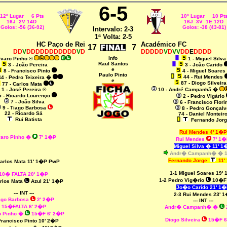
6-5
12º Lugar 6 Pts
10º Lugar 10 Pt
16J 2V 14D
16J 3V 1E 12D
Golos: -56 (36-92)
Golos: -38 (43-81)
Intervalo: 2-3
1ª Volta: 2-5
HC Paço de Rei
Académico FC
17
7
DD
V
DDDDDDDDDDD
V
D
DDDDD
V
D
VV
DD
E
DDDD
Info
Álvaro Pinho ®
1 -
Miguel Silva
Raul Santos
3 - João Pereira
3 - João Carido
e
8 - Francisco Pinto
4 - Miguel Soares
Paulo Pinto
44 - Rui Mendes
44 - Pedro Teixeira
�
e
87 - Diogo Silveir
77 - Carlos Mata
1 - José Pereira ®
10 - André Campanhã �
5 - Ricardo Lourenço
2 - Pedro Vigário
7 - João Silva
6 - Francisco Flori
9 - Tiago Barbosa
8 - Pedro Gonçalv
22 - Ricardo Sá
74 - Daniel Monteir
Rui Batista
Fernando Jorg
Rui Mendes 4' 1�P
aro Pinho
�
7' 1�P
Rui Mendes
7' 1
Miguel Silva
�
11' 1
Andr� Campanh�
� 1
Fernando Jorge
11'
Carlos Mata 11' 1�P PwP
1-1 Miguel Soares 19'
10� FALTA 20' 1�P
1-2 Pedro Vig�rio
10�F
arlos Mata
Azul 21' 1�P
Jo�o Carido 21' 1�
--- INT ---
2-3 Rui Mendes 23' 
ago Barbosa
2' 2�P
--- INT ---
15�FALTA 6' 2�P
Andr� Campanh�
�
o Pinho �
15�F 6' 2�P
Diogo Silveira
15�F 6
Francisco Pinto 10' 2�P