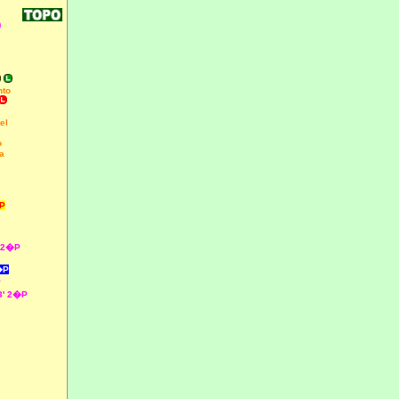
s
)
nto
el
o
a
�P
' 2�P
�P
P
3' 2�P