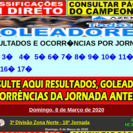
ULTADOS E OCORR�NCIAS POR JOR
3�
4�
5�
6�
7�
8�
9�
10�
11
16�
17�
Domingo, 8 de Março de 2020
3ª Divisão Zona Norte - 18ª Jornada
HC 
Domingo, 8 de Março de 2020