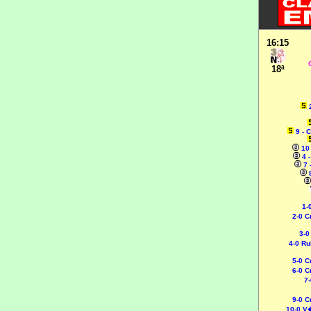
16:15
18ª
9 - 
10
4 
7 
1-0
2-0 C
3-0
4-0 Ru
5-0 C
6-0 C
7-
9-0 C
10-0
V�