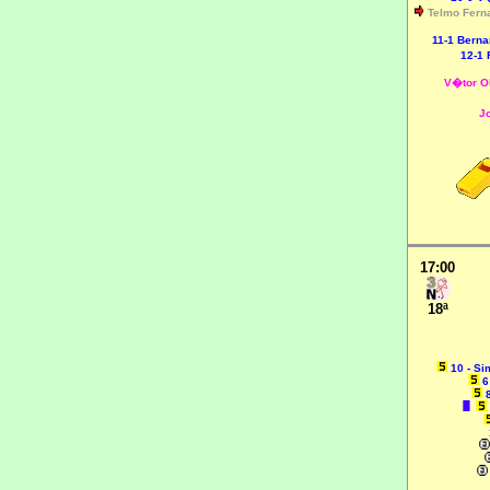
Telmo Fer
11-1 Berna
12-1 
V�tor Ol
J
17:00
18ª
10 - Si
6