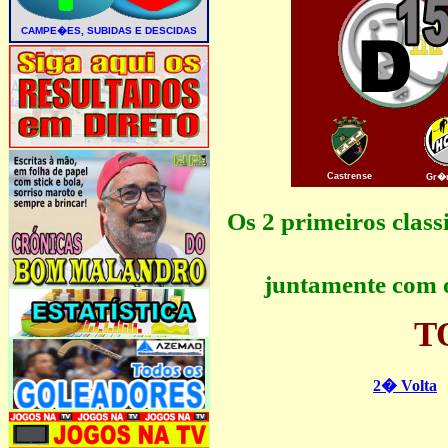
Castrense
Gr�
Os 2 primeiros clas
juntamente com o
T
2� Volta