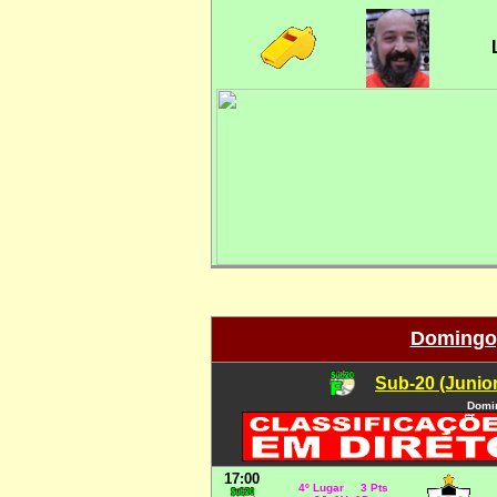
Domingo,
Sub-20 (Junio
Domin
17:00
4º Lugar 3 Pts