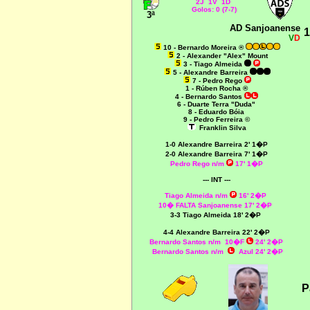
2J 1V 1D
Golos: 0 (7-7)
3ª
AD Sanjoanense
1
V
D
10 - Bernardo Moreira ®
2 - Alexander "Alex" Mount
3 - Tiago Almeida
5 - Alexandre Barreira
7 - Pedro Rego
1 - Rúben Rocha ®
4 - Bernardo Santos
6 - Duarte Terra "Duda"
8 - Eduardo Bóia
9 - Pedro Ferreira ©
Franklin Silva
1-0
Alexandre Barreira 2' 1�P
2-0
Alexandre Barreira 7' 1�P
Pedro Rego n/m
17' 1�P
--- INT ---
Tiago Almeida n/m
16' 2�P
10� FALTA Sanjoanense 17' 2�P
3-3 Tiago Almeida 18' 2�P
4-4 Alexandre Barreira 22' 2�P
Bernardo Santos n/m 10�F
24' 2�P
Bernardo Santos n/m
Azul 24' 2�P
P