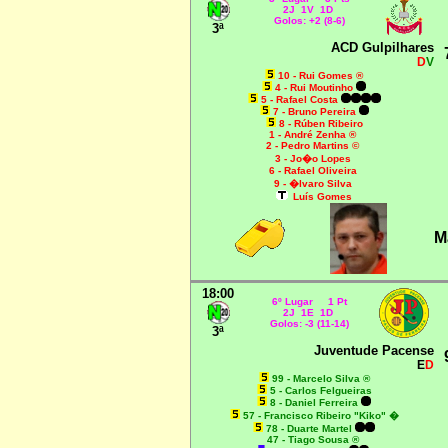
2J 1V 1D
Golos: +2 (8-6)
3ª
ACD Gulpilhares
D
V
10 - Rui Gomes ®
4 - Rui Moutinho
5 - Rafael Costa
7 - Bruno Pereira
8 - Rúben Ribeiro
1 - André Zenha ®
2 - Pedro Martins ©
3 - Jo�o Lopes
6 - Rafael Oliveira
9 - �lvaro Silva
Luís Gomes
M
18:00
6º Lugar 1 Pt
2J 1E 1D
Golos: -3 (11-14)
3ª
Juventude Pacense
E
D
99
- Marcelo Silva ®
5 - Carlos Felgueiras
8 - Daniel Ferreira
57 - Francisco Ribeiro "Kiko" �
78 - Duarte Martel
47 - Tiago Sousa ®