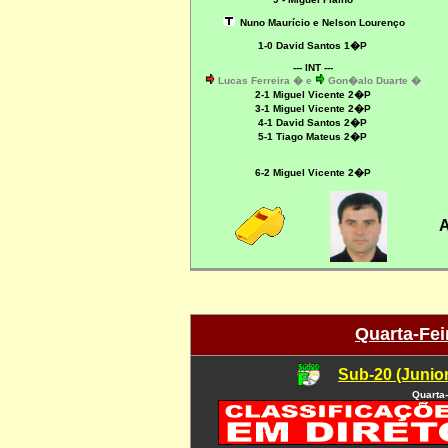
Nuno Maurício e Nelson Lourenço
1-0 David Santos 1�P
--- INT ---
Lucas Ferreira � e
Gon�alo Duarte �
2-1
Miguel Vicente 2�P
3-1
Miguel Vicente 2�P
4-1 David Santos 2�P
5-1
Tiago Mateus 2�P
6-2
Miguel Vicente 2�P
A
Quarta-Fei
Sub-20 (Junio
Quarta-