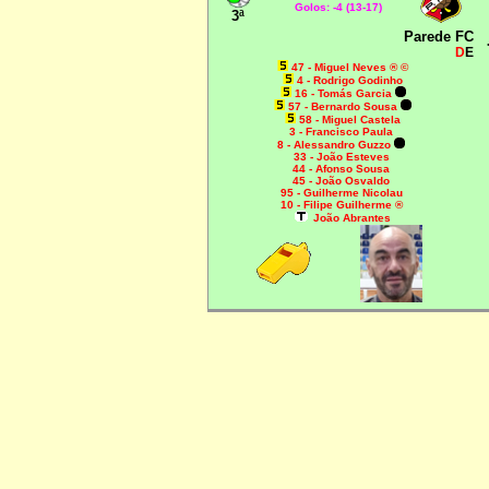
Golos: -4 (13-17)
3ª
Parede FC
D
E
47 - Miguel Neves ® ©
4 - Rodrigo Godinho
16 - Tomás Garcia
57 - Bernardo Sousa
58 - Miguel Castela
3 - Francisco Paula
8 - Alessandro Guzzo
33 - João Esteves
44 - Afonso Sousa
45 - João Osvaldo
95 - Guilherme Nicolau
10 - Filipe Guilherme ®
João Abrantes