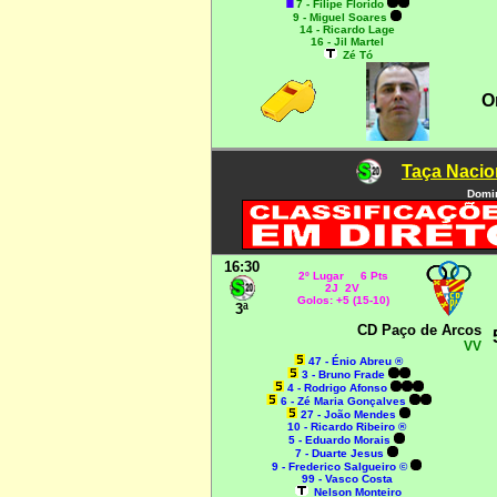
7 - Filipe Florido
9 - Miguel Soares
14 - Ricardo Lage
16 - Jil Martel
Zé Tó
O
Taça Nacio
Domin
16:30
2º Lugar 6 Pts
2J 2V
Golos: +5 (15-10)
3ª
CD Paço de Arcos
VV
47 - Énio Abreu ®
3 - Bruno Frade
4 - Rodrigo Afonso
6 - Zé Maria Gonçalves
27 - João Mendes
10 - Ricardo Ribeiro ®
5 - Eduardo Morais
7 - Duarte Jesus
9 - Frederico Salgueiro ©
99 - Vasco Costa
Nelson Monteiro