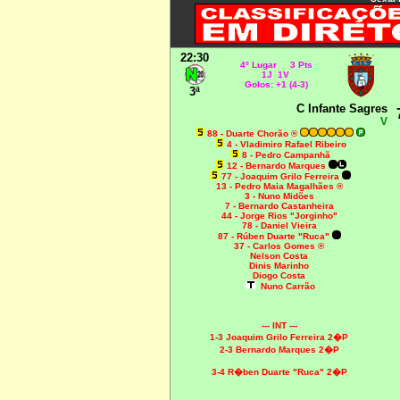
22:30
4º Lugar 3 Pts
1J 1V
Golos: +1 (4-3)
3ª
C Infante Sagres
V
88 - Duarte Chorão ®
4 - Vladimiro Rafael Ribeiro
8 - Pedro Campanhã
12 - Bernardo Marques
77 - Joaquim Grilo Ferreira
13 - Pedro Maia Magalhães ®
3 - Nuno Midões
7 - Bernardo Castanheira
44 - Jorge Rios "Jorginho"
78 - Daniel Vieira
87 - Rúben Duarte "Ruca"
37 - Carlos Gomes ®
Nelson Costa
Dinis Marinho
Diogo Costa
Nuno Carrão
--- INT ---
1-3 Joaquim Grilo Ferreira 2�P
2-3
Bernardo Marques 2�P
3-4 R�ben Duarte "Ruca" 2�P