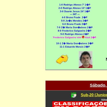
1-0 Rodrigo Afonso 7' 1�P
2
-0 Rodrigo Afonso 13' 1�P
3
-0 Duarte Jesus 24' 1�P
--- INT ---
4-0 Bruno Frade 2�P
5-0 Jo�o Mendes 2�P
6-0
Bruno Frade 2�P
7-0
Z� Maria Gon�alves 2�P
8-0
Frederico Salgueiro 2�P
9-0 Rodrigo Afonso 2�P
Frederico Salgueiro n/m
Azul 2�P
10-1
Z� Maria Gon�alves 2�P
11-1 Eduardo Morais 2�P
Sábado,
Sub-20 (Junio
Sába