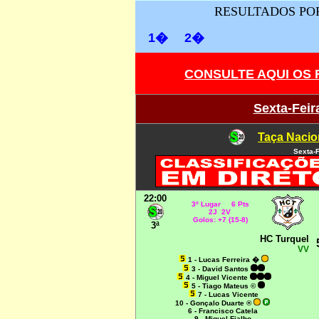
RESULTADOS POR
1�
2�
CONSULTE AQUI OS
Sexta-Feir
Taça Nacio
Sexta-F
22:00
3º Lugar 6 Pts
2J 2V
Golos: +7 (15-8)
3ª
HC Turquel
VV
1 - Lucas Ferreira �
3 - David Santos
4 - Miguel Vicente
5 - Tiago Mateus ©
7 - Lucas Vicente
10 - Gonçalo Duarte ®
6 - Francisco Catela
9 - Miguel Fialho