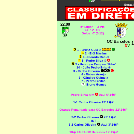
Sexta-
22:00
5º Lugar 3 Pts
2J 1V 1D
Golos: -7 (5-12)
3ª
OC Barcelos
1
D
V
1 - Bruno Guia ®
2 - Elói Martins
6 - Ricardo Maciel
8 - Pedro Silva ©
9 - Henrique Campos "Kiko"
10 - João Pedro Brito ®
3 - Carlos Oliveira
4 - Rúben Araújo
5 - Cândido Quintela
7 - Pedro Freitas
Bruno Gomes
Pedro Silva n/m
Azul 6' 1�P
1-1
Carlos Oliveira 13' 1�P
Grande Penalidade para OC Barcelos 22' 2�P
2-2
Carlos Oliveira
23' 1�P
--- INT ---
3-2
Carlos Oliveira
Azul 3' 2�P
10� FALTA OC Barcelos 12' 2�P