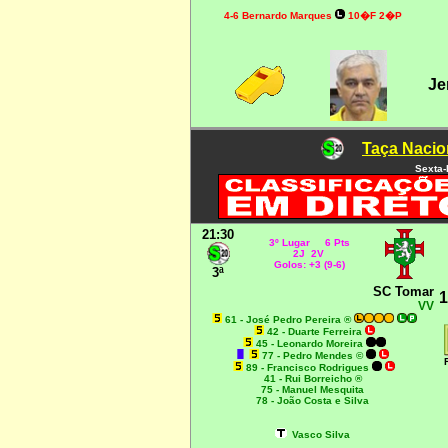
4-6
Bernardo Marques
10�F 2�P
Je
Taça Nacio
Sexta-
21:30
3º Lugar 6 Pts
2J 2V
Golos: +3 (9-6)
3ª
SC Tomar
1
VV
61 - José Pedro Pereira ®
42 - Duarte Ferreira
45 - Leonardo Moreira
77 - Pedro Mendes ©
89 - Francisco Rodrigues
41 - Rui Borreicho ®
75 - Manuel Mesquita
78 - João Costa e Silva
Vasco Silva