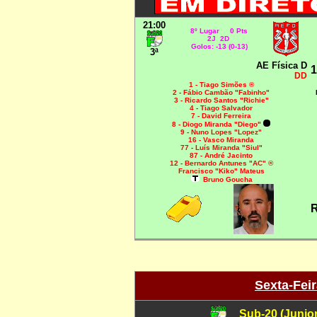
21:00
8º Lugar 0 Pts
2J 2D
Golos: -13 (0-13)
3ª
AE Física D
1
DD
1 - Tiago Simões ®
2 - Fábio Cambão "Fabinho"
3 - Ricardo Santos "Richie"
4 - Tiago Salvador
7 - David Ferreira
8 - Diogo Miranda "Diego"
9 - Nuno Lopes "Lopez"
16 - Vasco Miranda
77 - Luís Miranda "Siul"
87 - André Jacinto
12 - Bernardo Antunes "AC" ®
Francisco "Kiko" Mateus
Bruno Goucha
R
Sexta-Feir
Sub-20 (Junio