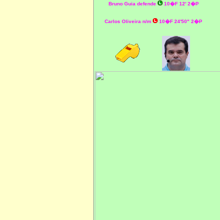
Bruno Guia defende
10�F 12' 2�P
Carlos Oliveira n/m
10�F 24'50" 2�P