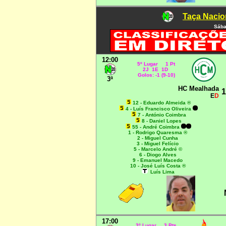
Taça Nacio
Sába
12:00
5º Lugar 1 Pt
2J 1E 1D
Golos: -1 (9-10)
3ª
HC Mealhada
1
E
D
12 - Eduardo Almeida ®
4 - Luís Francisco Oliveira
7 - António Coimbra
8 - Daniel Lopes
55 - André Coimbra
1 - Rodrigo Quaresma ®
2 - Miguel Cunha
3 - Miguel Felício
5 - Marcelo André ©
6 - Diogo Alves
9 - Emanuel Macedo
10 - José Luís Costa ®
Luís Lima
17:00
3º Lugar 3 Pts