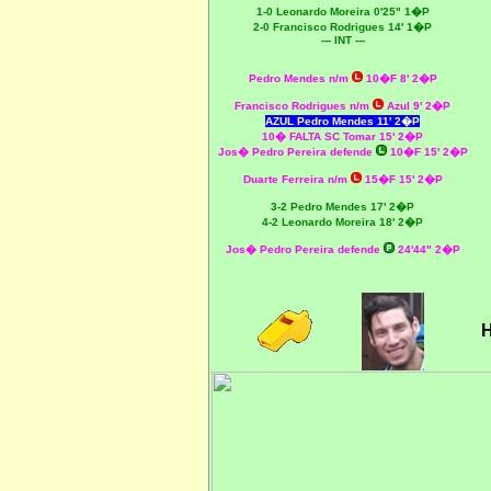
1-0 Leonardo Moreira 0'25" 1�P
2-0 Francisco Rodrigues 14' 1�P
--- INT ---
Pedro Mendes n/m
10�F 8' 2�P
Francisco Rodrigues n/m
Azul 9' 2�P
AZUL Pedro Mendes 11' 2�P
10� FALTA SC Tomar 15' 2�P
Jos� Pedro Pereira defende
10�F 15' 2�P
Duarte Ferreira n/m
15�F 15' 2�P
3-2 Pedro Mendes 17' 2�P
4-2 Leonardo Moreira 18' 2�P
Jos� Pedro Pereira defende
24'44" 2�P
H