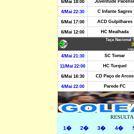
Juventude Pacens
6/Mai 18:00
C Infante Sagres
4/Mai 22:30
ACD Gulpilhares
6/Mai 17:00
HC Mealhada
6/Mai 12:00
Taça Nacional 
copy
SC Tomar
4/Mai 21:30
HC Turquel
11/Mai 22:00
CD Paço de Arcos
6/Mai 16:30
Parede FC
4/Mai 22:00
RESULTA
1�
2�
3�
4�