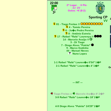
22:00
2º Lugar 6 Pts
2J 2V
Golos: +6 (8-2)
3ª
Sporting CP
VV
81 - Tiago Freitas ®
4 - Tomás Pereira
6 - Jo�o Pedro Pereira
8 - António Estrela
17 - Rafael "Rafa" Lourenço ©
14 - Marcelo Araújo ®
3 - Zé Tiago
7 - Diogo Alves "Pakito"
9 - Marco Godinho
44 - Manuel Neves
Nuno Lopes
1-1 Rafael "Rafa" Louren�o 0'34'' 1�P
2-1 Rafael "Rafa" Louren�o 4' 1�P
G
--- INT ---
Tiago Freitas e
Marcelo Ara�jo 8' 2�P
3-9 Rafael "Rafa" Louren�o 18' 2�P
4-9 Diogo Alves "Pakito" 24'29'' 2�P