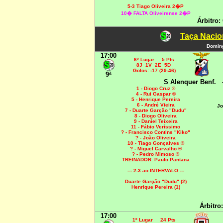
5-3 Tiago Oliveira 2�P
10� FALTA Oliveirense 2�P
Árbitro:
Taça Nacio
Doming
17:00
6º Lugar 5 Pts
8J 1V 2E 5D
Golos: -17 (29-46)
9ª
S Alenquer Benf.
1 - Diogo Cruz ®
4 - Rui Gaspar ©
5 - Henrique Pereira
6 - André Vieira
Jo
7 - Duarte Garção "Dudu"
8 - Diogo Oliveira
9 - Daniel Teixeira
11 - Fábio Veríssimo
? - Francisco Contins "Kiko"
? - João Oliveira
10 - Tiago Gonçalves ®
? - Miguel Carvalho ®
? - Pedro Mimoso ®
TREINADOR: Paulo Pantana
--- 2-3 ao INTERVALO ---
Duarte Garção "Dudu" (2)
Henrique Pereira (1)
Árbitro
17:00
1º Lugar 24 Pts