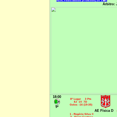
AZUL Pedro Bastos (Protestos) 24' 2�P
Árbitro: 
18:00
8º Lugar 3 Pts
8J 1V 7D
Golos: -16 (19-35)
9ª
AE Física D
1 - Rogério Silva ®
2 - Diogo Cardoso