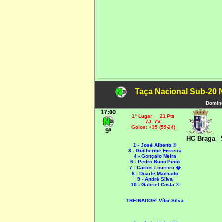
Taça Nacional Sub-20 
Doming
17:00
1º Lugar 21 Pts
7J 7V
Golos: +35 (59-24)
9ª
HC Braga
1 - José Alberto ®
3 - Guilherme Ferreira
4 - Gonçalo Meira
6 - Pedro Nuno Pinto
7 - Carlos Loureiro
�
8 - Duarte Machado
9 - André Silva
10 - Gabriel Costa ®
TREINADOR: Vítor Silva