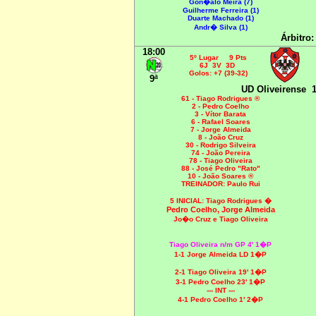
Gon�alo Meira (7)
Guilherme Ferreira (1)
Duarte Machado (1)
Andr� Silva (1)
Árbitro
18:00
5º Lugar 9 Pts
6J 3V 3D
Golos: +7 (39-32)
9ª
UD Oliveirense
1
61 - Tiago Rodrigues ®
2 - Pedro Coelho
3 - Vítor Barata
6 - Rafael Soares
7 - Jorge Almeida
8 - João Cruz
30 - Rodrigo Silveira
74 - João Pereira
78 - Tiago Oliveira
88 - José Pedro "Rato"
10 - João Soares ®
TREINADOR: Paulo Rui
5 INICIAL:
Tiago Rodrigues �
Pedro Coelho, Jorge Almeida
Jo�o Cruz e Tiago Oliveira
Tiago Oliveira n/m GP 4' 1�P
1-1 Jorge Almeida LD 1�P
2-1 Tiago Oliveira 19' 1�P
3-1 Pedro Coelho 23' 1�P
--- INT ---
4-1 Pedro Coelho 1' 2�P