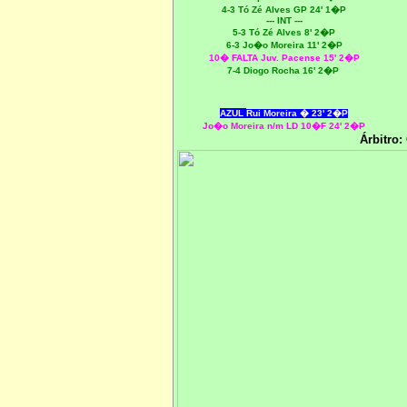
4-3
Tó Zé Alves GP 24' 1�P
--- INT ---
5-3
Tó Zé Alves 8' 2�P
6-3
Jo�o Moreira 11' 2�P
10� FALTA Juv. Pacense 15' 2�P
7-4 Diogo Rocha 16' 2�P
AZUL
Rui Moreira � 23' 2�P
Jo�o Moreira n/m LD 10�F 24' 2�P
Árbitro: