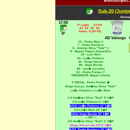
Sub-20 (Junio
Doming
17:00
4º Lugar 13 Pts
8J 4V 1E 3D
Golos: 0 (33-33)
9ª
AD Valongo
10 - Pedro Maia ®
7 - Pedro Pacheco
8 - António Silva "Tozé" ©
9 - Miguel Ângelo Guimarães
20 - Luís Melo
54 - Lu�s Pinheiro
84 - Diogo Seixas
88 - Hugo Barata
89 - Jos� Carvalho
81 - Pedro Freitas ®
TREINADOR: Miguel Viterbo
5 INICIAL:
Pedro Freitas �
Diogo Seixas,
Ant�nio Silva "Tozé"
Lu�s Pinheiro e Lu�s Melo
1-0
Ant�nio Silva "Tozé" 3' 1�P
2-0 Lu�s Pinheiro 6' 1�P
AZUL Lu�s Pinheiro 11' 1�P
3-0 Lu�s Melo 18' 1�P
AZUL Hugo Barata 20' 1�P
--- INT ---
4-0
Ant�nio Silva "Tozé" 1' 2�P
Diogo Seixas n/m GP 9' 2�P
AZUL Pedro Pacheco 24' 2�P