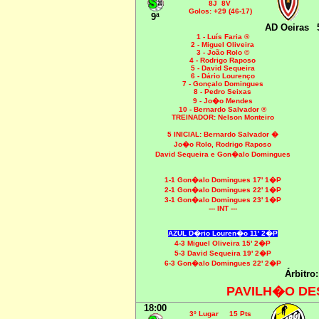
8J 8V
Golos: +29 (46-17)
9ª
AD Oeiras
1 - Luís Faria ®
2 - Miguel Oliveira
3 - João Rolo ©
4 - Rodrigo Raposo
5 - David Sequeira
6 - Dário Lourenço
7 - Gonçalo Domingues
8 - Pedro Seixas
9 - Jo�o Mendes
10 - Bernardo Salvador ®
TREINADOR: Nelson Monteiro
5 INICIAL:
Bernardo Salvador �
Jo�o Rolo, Rodrigo Raposo
David Sequeira e Gon�alo Domingues
1-1 Gon�alo Domingues 17' 1�P
2-1 Gon�alo Domingues 22' 1�P
3-1 Gon�alo Domingues 23' 1�P
--- INT ---
AZUL D�rio Louren�o 11' 2�P
4-3 Miguel Oliveira 15' 2�P
5-3 David Sequeira 19' 2�P
6-3 Gon�alo Domingues 22' 2�P
Árbitro
PAVILH�O DE
18:00
3º Lugar 15 Pts