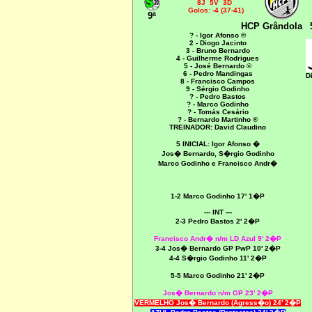
8J 5V 3D
Golos: -4 (37-41)
9ª
HCP Grândola
? - Igor Afonso ®
2 - Diogo Jacinto
3 - Bruno Bernardo
4 - Guilherme Rodrigues
5 - José Bernardo ©
6 - Pedro Mandingas
D
8 - Francisco Campos
9 - Sérgio Godinho
? - Pedro Bastos
? - Marco Godinho
? - Tomás Cesário
? - Bernardo Martinho ®
TREINADOR: David Claudino
5 INICIAL:
Igor Afonso �
Jos� Bernardo, S�rgio Godinho
Marco Godinho e Francisco Andr�
1-2 Marco Godinho 17' 1�P
--- INT ---
2-3 Pedro Bastos 2' 2�P
Francisco Andr� n/m LD Azul 9' 2�P
3-4 Jos� Bernardo GP PwP 10' 2�P
4-4 S�rgio Godinho 11' 2�P
5-5 Marco Godinho 21' 2�P
Jos� Bernardo n/m GP 23' 2�P
VERMELHO Jos� Bernardo (Agress�o) 24' 2�P