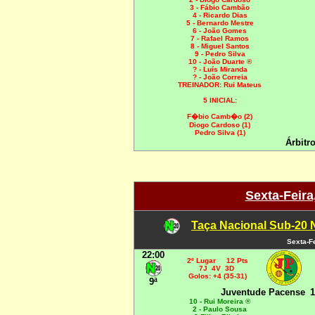
3 - Fábio Cambão
4 - Ricardo Dias
5 - Bernardo Mestre
6 - João Gomes
7 - Rafael Ramos
8 - Miguel Santos
9 - Pedro Silva
10 - João Duarte ®
? - Luís Miranda
? - João Correia
TREINADOR: Rui Mateus
5 INICIAL:
F�bio Camb�o (2)
Diogo Cardoso (1)
Pedro Silva (1)
Árbitr
Sexta-Feira
Taça Nacional Sub-20 
Sexta-F
22:00
2º Lugar 12 Pts
7J 4V 3D
Golos: +4 (35-31)
9ª
Juventude Pacense
1
10 - Rui Moreira ®
2 - Paulo Sousa