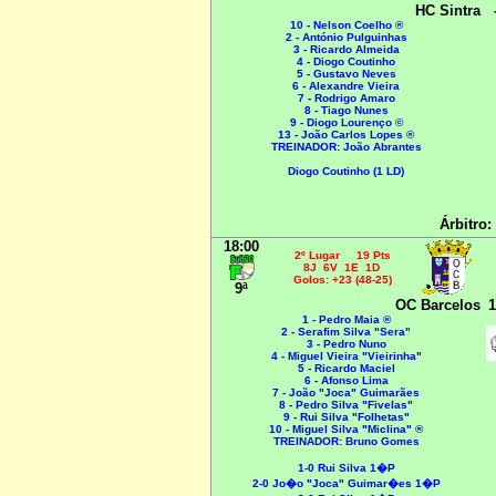
HC Sintra
10 - Nelson Coelho ®
2 - António Pulguinhas
3 - Ricardo Almeida
4 - Diogo Coutinho
5 - Gustavo Neves
6 - Alexandre Vieira
7 - Rodrigo Amaro
8 - Tiago Nunes
9 - Diogo Lourenço ©
13 - João Carlos Lopes ®
TREINADOR: João Abrantes
Diogo Coutinho (1 LD)
Árbitro:
18:00
2º Lugar 19 Pts
8J 6V 1E 1D
Golos: +23 (48-25)
9ª
OC Barcelos
1
1 - Pedro Maia ®
2 - Serafim Silva "Sera"
3 - Pedro Nuno
4 - Miguel Vieira "Vieirinha"
5 - Ricardo Maciel
6 - Afonso Lima
7 - João "Joca" Guimarães
8 - Pedro Silva "Fivelas"
9 - Rui Silva "Folhetas"
10 - Miguel Silva "Miclina" ®
TREINADOR: Bruno Gomes
1-0 Rui Silva 1�P
2-0 Jo�o "Joca" Guimar�es 1�P