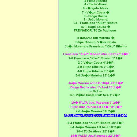
3 Filipe Ribeiro
4 -
Tó Zé Alves
6 -
�ngelo Alves
7 -
V�tor Costa �
8 - Diogo Rocha
9 - João Moreira
11 -
Francisco "Kiko" Ribeiro
47 - Tiago Sousa
�
TREINADOR: Tó Zé Pacheco
5 INICIAL:
Rui Moreira �
Filipe Ribeiro,
V�tor Costa
Jo�o Moreira e
Francisco "Kiko" Ribeiro
Francisco "Kiko" Ribeiro n/m LD 0'17''' 1�P
1-0
Francisco "Kiko" Ribeiro 1' 1�P
2-0 V�tor Costa 4' 1�P
3-0 Filipe Ribeiro 7' 1�P
4-0 Filipe Ribeiro 9' 1�P
5-0 Jo�o Moreira 19' 1�P
Jo�o Moreira n/m LD 10�F 23' 1�P
Diogo Rocha n/m LD Azul 24' 1�P
--- INT ---
6-1 V�tor Costa PwP 5x4 1' 2�P
10� FALTA Juv. Pacense 7' 2�P
Filipe Ribeiro n/m LD 15�F 8' 2�P
7-3 Jo�o Moreira 10' 2�P
AZUL Diogo Rocha (Jogo Parado) 13' 2�P
8-4 Francisco "Kiko" Ribeiro 15' 2�P
9-4 Jo�o Moreira LD Azul 18' 2�P
10-4
Tó Zé Alves 22' 2�P
15� FALTA Juv.Pacense 22' 2�P