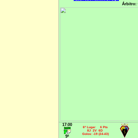
Árbitro:
17:00
6º Lugar 6 Pts
8J 2V 6D
Golos: -19 (24-43)
9ª