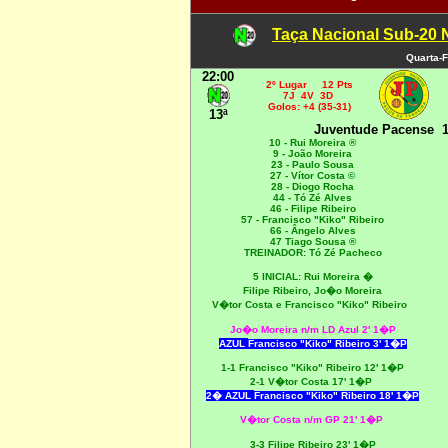
Taça Nacional Sub-20 
Quarta-F
22:00
2º Lugar 12 Pts
7J 4V 3D
Golos: +4 (35-31)
13ª
Juventude Pacense
1
10 - Rui Moreira ®
9 - João Moreira
23 - Paulo Sousa
27 - Vítor Costa ©
28 - Diogo Rocha
44 - Tó Zé Alves
46 - Filipe Ribeiro
57 - Francisco "Kiko" Ribeiro
66 - Ângelo Alves
47 Tiago Sousa ®
TREINADOR: Tó Zé Pacheco
5 INICIAL:
Rui Moreira �
Filipe Ribeiro, Jo�o Moreira
V�tor Costa e
Francisco "Kiko" Ribeiro
Jo�o Moreira n/m LD Azul 2' 1�P
AZUL
Francisco "Kiko" Ribeiro 3' 1�P
1-1 Francisco "Kiko" Ribeiro 12' 1�P
2-1 V�tor Costa 17' 1�P
2� AZUL
Francisco "Kiko" Ribeiro 18' 1�P
V�tor Costa n/m GP 21' 1�P
3-3 Filipe Ribeiro 23' 1�P