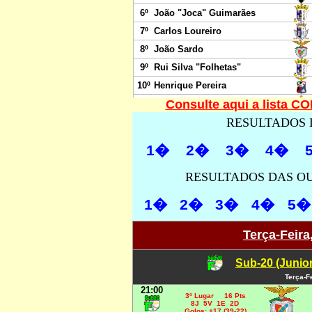
Consulte aqui a lista 
RESULTADOS 
1�
2�
3�
4�
RESULTADOS DAS OU
1�
2�
3�
4�
5�
Terça-Feira
Sub-20 (Junio
Terça-F
21:00
3º Lugar 16 Pts
8J 5V 1E 2D
Golos: +17 (39-22)