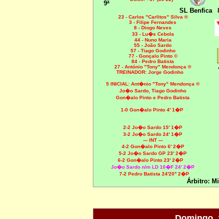
9ª
SL Benfica
23
- Carlos "Carlitos" Silva ®
3 - Filipe Fernandes
8 - Diogo Neves
33 -
Lu�s Cebola
44 - Nuno Maria
55 - João Sardo
57 - Tiago Godinho
77 - Gonçalo Pinto ©
84 - Pedro Batista
27 - António "Tony" Mendonça ®
TREINADOR: Jorge Godinho
5 INICIAL:
Ant�nio "Tony" Mendonça ®
Jo�o Sardo,
Tiago Godinho
Gon�alo Pinto e Pedro Batista
1-0 Gon�alo Pinto 4' 1�P
2-2 Jo�o Sardo
15' 1�P
3-2 Jo�o Sardo 24' 1�P
--- INT ---
4-2 Gon�alo Pinto 6' 2�P
5-2 Jo�o Sardo GP 23' 2�P
6-2 Gon�alo Pinto 23' 2�P
Jo�o Sardo n/m LD 10�F 24' 2�P
7-2 Pedro Batista 24'20'' 2�P
Árbitro: M
Domingo, 