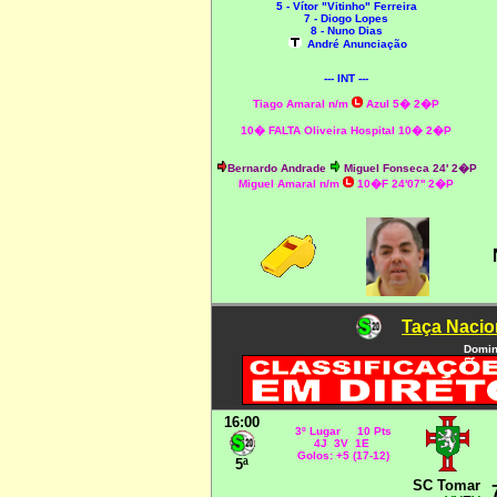
5 - Vítor "Vitinho" Ferreira
7 - Diogo Lopes
8 - Nuno Dias
André Anunciação
--- INT ---
Tiago Amaral n/m
Azul 5� 2�P
10� FALTA Oliveira Hospital 10� 2�P
Bernardo Andrade
Miguel Fonseca 24' 2�P
Miguel Amaral n/m
10�F 24'07'' 2�P
Taça Nacio
Domin
16:00
3º Lugar 10 Pts
4J 3V 1E
Golos: +5 (17-12)
5ª
SC Tomar