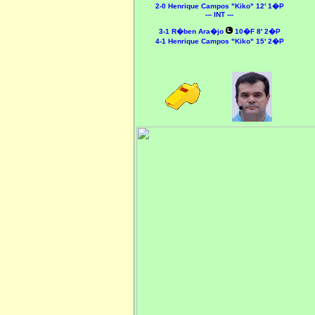
2-0 Henrique Campos "Kiko" 12' 1�P
--- INT ---
3-1 R�ben Ara�jo
10�F 8' 2�P
4
-1 Henrique Campos "Kiko" 15' 2�P