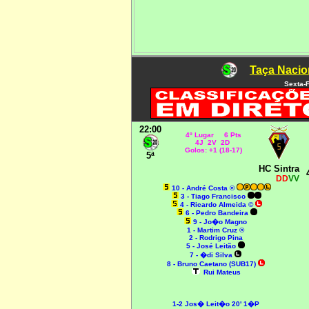
Taça Nacio
Sexta-F
22:00
4º Lugar 6 Pts
4J 2V 2D
Golos: +1 (18-17)
5ª
HC Sintra
DD
VV
10 - André Costa ®
3 - Tiago Francisco
4 - Ricardo Almeida ©
6 - Pedro Bandeira
9 - Jo�o Magno
1 - Martim Cruz ®
2 - Rodrigo Pina
5 - José Leitão
7 - �di Silva
8 - Bruno Caetano (SUB17)
Rui Mateus
1-2 Jos� Leit�o 20' 1�P