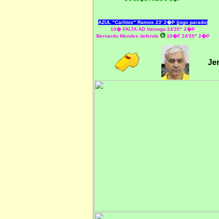
AZUL "Carlitos" Ramos 23' 2�P (jogo parado)
10� FALTA AD Valongo 24'25" 2�P
Bernardo Mendes defende
10�F 24'25" 2�P
Je