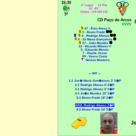
16:30
1º Lugar 12 Pts
4J 4V
Golos: +19 (33-14)
5ª
CD Paço de Arcos
VVVV
47 - Énio Abreu ®
3 - Bruno Frade
4 - Rodrigo Afonso
6 - Zé Maria Gonçalves
27 - João Mendes
10 - Ricardo Ribeiro ®
5 - Eduardo Morais
7 - Duarte Jesus
99 - Vasco Costa
Nelson Monteiro
--- INT ---
1-1 Jos� Maria Gon�alves 3' 2�P
2-1 Rodrigo Afonso 4' 2�P
3-1 Rodrigo Afonso 4' 2�P
4-1 Jo�o Mendes 15' 2�P
5-1 Bruno Frade 18' 2�P
AZUL Rodrigo Afonso 2�P
6-2 Bruno Frade 24' 2�P
J