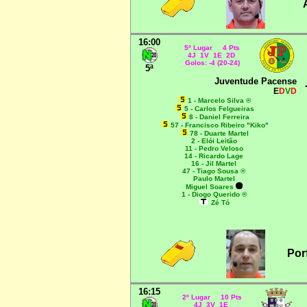
16:00
5º Lugar 4 Pts
4J 1V 1E 2D
Golos: -4 (20-24)
5ª
Juventude Pacense
E
D
V
D
1 - Marcelo Silva ®
5 - Carlos Felgueiras
8 - Daniel Ferreira
57 - Francisco Ribeiro "Kiko"
78 - Duarte Martel
2 - Elói Leitão
11 - Pedro Veloso
14 - Ricardo Lage
16 - Jil Martel
47 - Tiago Sousa ®
Paulo Martel
Miguel Soares
1 - Diogo Querido ®
Zé Tó
Por
16:15
2º Lugar 10 Pts
4J 3V 1E