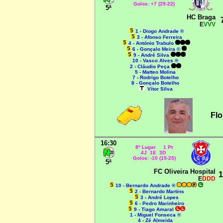
Golos: +7 (29-22)
5ª
HC Braga
E
VVV
1 - Diogo Andrade ®
3 - Afonso Ferreira
4 - António Trabulo
6 - Gonçalo Meira ©
9 - André Silva
10 - Vasco Alves ®
2 - Cláudio Peça
5 - Matteo Molina
7 - Rodrigo Botelho
8 - Gonçalo Botelho
Vítor Silva
Fl
16:30
8º Lugar 1 Pt
4J 1E 3D
Golos: -10 (15-25)
5ª
FC Oliveira Hospital
1
E
DDD
10 - Bernardo Andrade ®
2 - Bernardo Martins
3 - André Lopes
6 - Pedro Marinheiro
9 - Tiago Amaral
1 - Miguel Fonseca ®
4 - Zé Almeida