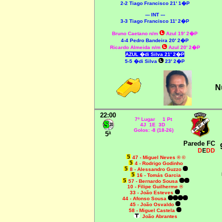
2-2
Tiago Francisco 21' 1�P
--- INT ---
3-3
Tiago Francisco 11' 2�P
Bruno Caetano n/m
Azul 19' 2�P
4-4 Pedro Bandeira 20' 2�P
Ricardo Almeida n/m
Azul 20' 2�P
AZUL �di Silva 21' 2�P
5
-5 �di Silva
23' 2�P
N
22:00
7º Lugar 1 Pt
4J 1E 3D
Golos: -8 (18-26)
5ª
Parede FC
D
E
DD
47 - Miguel Neves ® ©
4 - Rodrigo Godinho
8 - Alessandro Guzzo
16 - Tomás Garcia
57 - Bernardo Sousa
10 - Filipe Guilherme ®
33 - João Esteves
44 - Afonso Sousa
45 - João Osvaldo
58 - Miguel Castela
João Abrantes