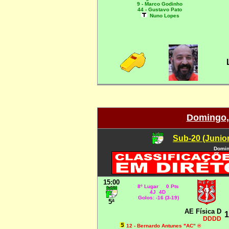
9 - Marco Godinho
44 - Gustavo Pato
Nuno Lopes
Domingo,
Sub-20 (Junio
Domin
15:00
8º Lugar 0 Pts
4J 4D
Golos: -16 (3-19)
5ª
AE Física D
1
DDDD
12 - Bernardo Antunes "AC" ®