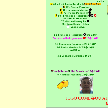
VV
E
V
61 - José Pedro Pereira ®
42 - Duarte Ferreira
45 - Leonardo Moreira
77 - Pedro Mendes ©
89 - Francisco Rodrigues
41 - Rui Borreicho ®
75 - Manuel Mesquita
78 - João Costa e Silva
Vasco Silva
1-1 Francisco Rodrigues
5� 1�P
Francisco Rodrigues n/m
19� 1�P
2-2 Francisco Rodrigues 22� 1�P
3-2 Pedro Mendes 24'35'� 1�P
--- INT ---
4-2 Leonardo Moreira 3� 2�P
Jos� Pedro
Rui Borreicho 12� 2�P
5-7 Manuel Mesquita 25� 2�P
JOGO COME�OU ATR
M