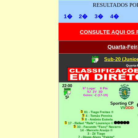
RESULTADOS POR
1�
2�
3�
4�
CONSULTE AQUI OS
Quarta-Feir
Sub-20 (Junio
Quarta-
22:00
6º Lugar 6 Pts
5J 2V 3D
Golos: -2 (17-19)
5ª
Sporting CP
VV
DDD
81 - Tiago Freitas ®
4 - Tomás Pereira
8 - António Estrela
17 - Rafael "Rafa" Lourenço ©
33 - Facundo "Facu" Navarro
14 - Marcelo Araújo ®
3 - Zé Tiago
7 - Diogo Alves "Pakito"