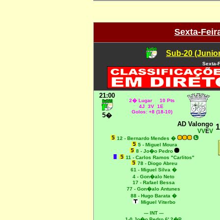
Sexta-Feir
Sub-20 (Junio
Sexta-F
21:00
2� Lugar 10 Pts
4J 3V 1E
Golos: +8 (18-10)
5�
AD Valongo
1
VV
E
V
12 - Bernardo Mendes �
5 - Miguel Moura
8 - Jo�o Pedro
11 - Carlos Ramos "Carlitos"
78 - Diogo Abreu
61 - Miguel Silva �
4 - Gon�alo Neto
17 - Rafael Bessa
77 - Gon�alo Antunes
88 - Hugo Barata �
Miguel Viterbo
--- INT ---
1-0 Jo�o Pedro 6' 2�P