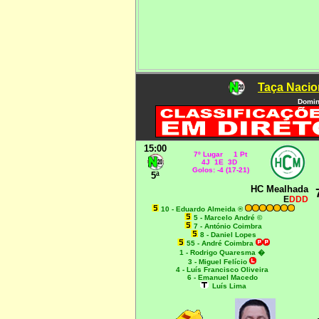
Taça Nacio
Domin
15:00
7º Lugar 1 Pt
4J 1E 3D
Golos: -4 (17-21)
5ª
HC Mealhada
E
DDD
10 - Eduardo Almeida ®
5 - Marcelo André ©
7 - António Coimbra
8 - Daniel Lopes
55 - André Coimbra
1 - Rodrigo Quaresma
�
3 - Miguel Felício
4 - Luís Francisco Oliveira
6 - Emanuel Macedo
Luís Lima