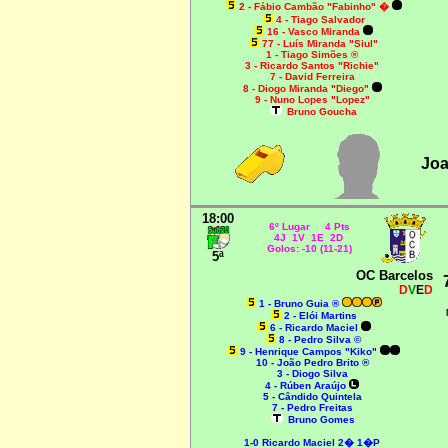
2 - Fábio Cambão "Fabinho" �
4 - Tiago Salvador
16 - Vasco Miranda
77 - Luís Miranda "Siul"
1 - Tiago Simões ®
3 - Ricardo Santos "Richie"
7 - David Ferreira
8 - Diogo Miranda "Diego"
9 - Nuno Lopes "Lopez"
Bruno Goucha
Joa
18:00
6º Lugar 4 Pts
4J 1V 1E 2D
Golos: -10 (11-21)
5ª
OC Barcelos
D
V
E
D
1 - Bruno Guia ®
2 - Elói Martins
6 - Ricardo Maciel
8 - Pedro Silva ©
9 - Henrique Campos "Kiko"
10 - João Pedro Brito ®
3 - Diogo Silva
4 - Rúben Araújo
5 - Cândido Quintela
7 - Pedro Freitas
Bruno Gomes
1-0 Ricardo Maciel 2� 1�P