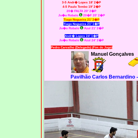
3-5 Andr� Lopes 18' 2�P
4-5 Paulo Tembo 19' 2�P
20� FALTA 20' 2�P
Jo�o Robalo
20�F 20' 2�P
Tiago Nogueira 21' 2�P
Tiago Nogueira
21' 1�P
Jo�o Robalo
Azul 21' 2�P
Andr� Lopes 24' 1�P
Jo�o Robalo
Azul 24' 2�P
Pedro Carvalho (Delegado) (Fim do Jogo)
Manuel Gonçalves
Pavilhão Carlos Bernardino 