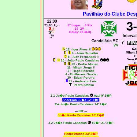
Pavilhão do Clube Des
22:00
3
21:00 Aço
2º Lugar 6 Pts
2J 2V
Golos: +5 (8-3)
Interval
3ª
Candelária SC
7
VV
Inf
12 - Igor Alves ®
Milton 
6 - João Ramalho
e
8 - Alan Fernandes ©
Vera P
10 - João Paulo Candeias
e
23 - Pedro Afonso
11 - Milton Jorge ®
3 - Tiago Resende
4 - Guilherme Garcia
20 - Edgar Pereira
71 - Anderson Luís
Pedro Afonso
1-1 Jo�o Paulo Candeias
Azul 9' 1�P
Anderson Lu�s 12' 1�P
2-2 Jo�o Paulo Candeias 14' 1�P
--- INT ---
Jo�o Paulo Candeias 10' 2�P
3-2 Jo�o Paulo Candeias
10�F 21' 2�P
Pedro Afonso 23' 2�P