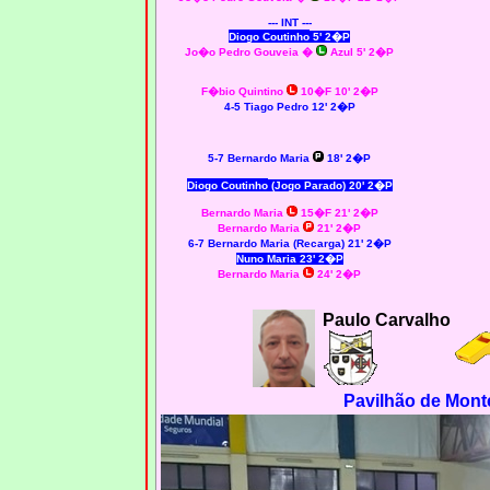
--- INT ---
Diogo Coutinho
5' 2�P
Jo�o Pedro Gouveia
�
Azul 5' 2�P
F�bio Quintino
10�F 10' 2�P
4-5 Tiago Pedro 12' 2�P
5-7 Bernardo Maria
18' 2�P
Diogo Coutinho
(Jogo Parado) 20' 2�P
Bernardo Maria
15�F 21' 2�P
Bernardo Maria
21' 2�P
6-7 Bernardo Maria (Recarga) 21' 2�P
Nuno Maria 23' 2�P
Bernardo Maria
24' 2�P
Paulo Carvalho
Pavilhão de Monte