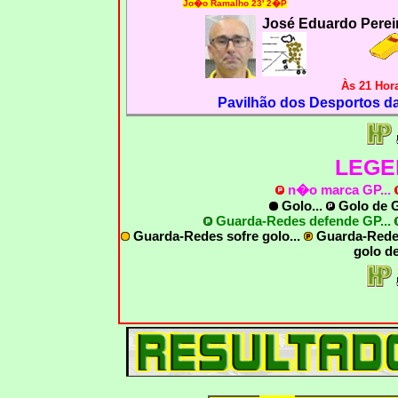
Jo�o Ramalho 23' 2�P
José Eduardo Perei
Às 21 Hora
Pavilhão dos Desportos da 
LEGE
n�o marca GP
...
Golo...
Golo de
G
Guarda-Redes defende GP...
Guarda-Redes sofre golo...
Guarda-Rede
golo d