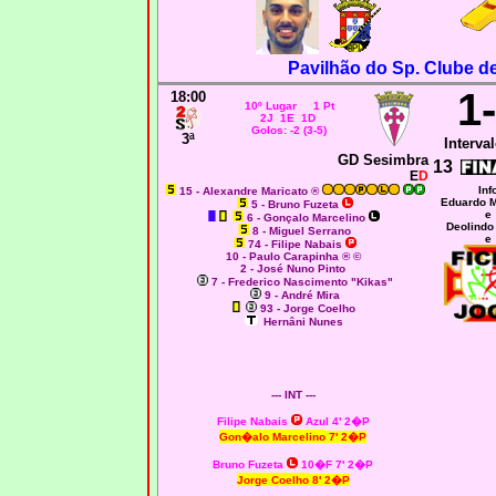
Pavilhão do Sp. Clube de
1
18:00
10º Lugar 1 Pt
2J 1E 1D
Golos: -2 (3-5)
3ª
Interval
GD Sesimbra
13
E
D
Inf
15 - Alexandre Maricato ®
Eduardo 
5 - Bruno Fuzeta
e
6 - Gonçalo Marcelino
Deolindo
8 - Miguel Serrano
e
74 - Filipe Nabais
10 - Paulo Carapinha ® ©
2 - José Nuno Pinto
7 - Frederico Nascimento "Kikas"
9 - André Mira
93 - Jorge Coelho
Hernâni Nunes
--- INT ---
Filipe Nabais
Azul 4' 2�P
Gon�alo Marcelino
7' 2�P
Bruno Fuzeta
10�F 7' 2�P
Jorge Coelho
8' 2�P