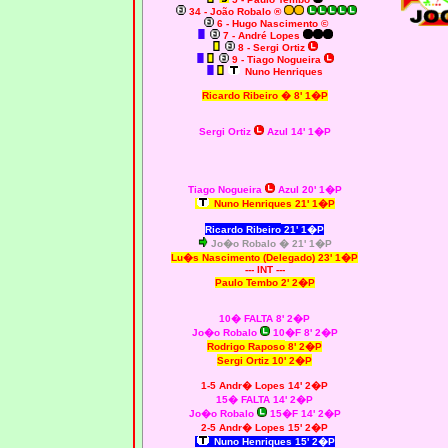
34 - João Robalo ®
6 - Hugo Nascimento ©
7 - André Lopes
8 - Sergi Ortiz
9 - Tiago Nogueira
Nuno Henriques
Ricardo Ribeiro
�
8' 1�P
Sergi Ortiz
Azul 14' 1�P
Tiago Nogueira
Azul 20' 1�P
Nuno Henriques
21' 1�P
Ricardo Ribeiro
21' 1�P
Jo�o Robalo � 21' 1�P
Lu�s Nascimento (Delegado) 23' 1�P
--- INT ---
Paulo Tembo 2' 2�P
10� FALTA 8' 2�P
Jo�o Robalo
10�F 8' 2�P
Rodrigo Raposo
8' 2�P
Sergi Ortiz 10' 2�P
1-5 Andr� Lopes 14' 2�P
15� FALTA 14' 2�P
Jo�o Robalo
15�F 14' 2�P
2-5 Andr� Lopes 15' 2�P
Nuno Henriques
15' 2�P