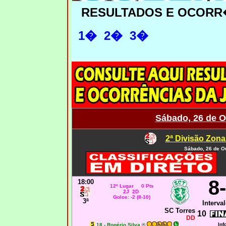
RESULTADOS E OCORR
1�
2�
3�
Sábado, 26 de O
2ª Divisão Zona
Sábado, 26 de O
8
18:00
12º Lugar 0 Pts
2J 2D
Golos: -2 (8-10)
3ª
Interval
SC Torres
10
DD
Inf
18 - Rogério Silva ®