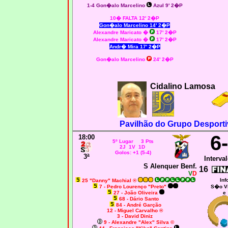
1-4 Gon�alo Marcelino
Azul 9' 2�P
10� FALTA 12' 2�P
Gon�alo Marcelino 14' 2�P
Alexandre Maricato �
17' 2�P
Alexandre Maricato �
17' 2�P
Andr� Mira
17' 2�P
Gon�alo Marcelino
24' 2�P
Cidalino Lamosa
Pavilhão do Grupo Desporti
6
18:00
5º Lugar 3 Pts
2J 1V 1D
Golos: +1 (5-4)
3ª
Interval
S Alenquer Benf.
16
V
D
Inf
25 "Danny" Machial ®
7 - Pedro Lourenço "Preto"
S�o Vi
27 - João Oliveira
e
68 - Dário Santo
84 - André Garção
12 - Miguel Carvalho ®
3 - David Diniz
9 - Alexandre "Alex" Silva ©