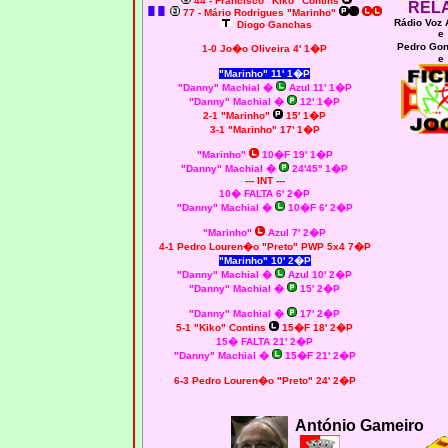
44 - Francisco "Kiko" Contins
REL
77 - Mário Rodrigues "Marinho"
Rádio Voz 
Diogo Ganchas
e
Pedro Go
1-0 Jo�o Oliveira 4' 1�P
e
"Marinho" 11' 1�P
"Danny" Machial
�
Azul 11' 1�P
"Danny" Machial
�
12' 1�P
2-1 "Marinho"
15' 1�P
3-1 "Marinho" 17' 1�P
"Marinho"
10�F 19' 1�P
"Danny" Machial
�
24'45'' 1�P
--- INT ---
10� FALTA 6' 2�P
"Danny" Machial �
10�F 6' 2�P
"Marinho"
Azul 7' 2�P
4-1 Pedro Louren�o "Preto" PWP 5x4 7�P
"Marinho" 10' 2�P
"Danny" Machial
�
Azul 10' 2�P
"Danny" Machial
�
15' 2�P
"Danny" Machial
�
17' 2�P
5-1 "Kiko" Contins
15�F 18' 2�P
15� FALTA 21' 2�P
"Danny" Machial �
15�F 21' 2�P
6-3 Pedro Louren�o "Preto" 24' 2�P
António Gameiro