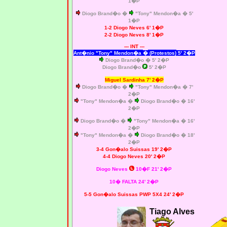
1�P
Diogo Brand�o �
"Tony" Mendon�a � 5'
1�P
1-2 Diogo Neves 6' 1�P
2-2 Diogo Neves 8' 1�P
--- INT ---
Ant�nio "Tony" Mendon�a
�
(Protestos)
5' 2�P
Diogo Brand�o � 5' 2�P
Diogo Brand�o
5' 2�P
Miguel Sardinha 7' 2�P
Diogo Brand�o �
"Tony" Mendon�a � 7'
2�P
"Tony" Mendon�a �
Diogo Brand�o � 16'
2�P
Diogo Brand�o �
"Tony" Mendon�a � 16'
2�P
"Tony" Mendon�a �
Diogo Brand�o � 18'
2�P
3-4 Gon�alo Suissas 19' 2�P
4-4 Diogo Neves 20' 2�P
Diogo Neves
10�F 21' 2�P
10� FALTA 24' 2�P
5-5 Gon�alo Suissas PWP 5X4 24' 2�P
Tiago Alves