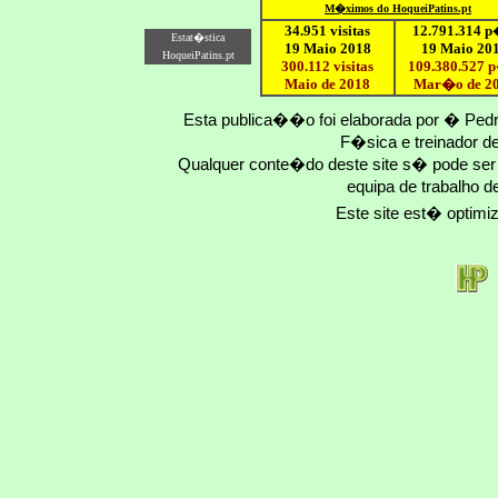
M�ximo
s do HoqueiPatins.pt
34.951 visitas
12
.791.
314
p
Estat�stica
19 Maio 2018
19 Maio 20
HoqueiPatins.pt
300.112 visitas
109.
380
.
527
p
Maio de 2018
Mar�o
de 2
Esta publica��o foi elaborada por � Ped
F�sica e treinador 
Qualquer conte�do deste site s� pode se
equipa de trabalho d
Este site est� optim