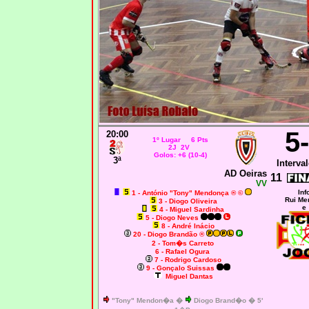
5
20:00
1º Lugar 6 Pts
2J 2V
Golos: +6 (10-4)
3ª
Interval
AD Oeiras
11
VV
Inf
1 - António "Tony" Mendonça ® ©
Rui Me
3 - Diogo Oliveira
e
4 - Miguel Sardinha
5 - Diogo Neves
8 - André Inácio
20 - Diogo Brandão ®
2 - Tom�s Carreto
6 - Rafael Ogura
7 - Rodrigo Cardoso
9 - Gonçalo Suissas
Miguel Dantas
"Tony" Mendon�a �
Diogo Brand�o � 5'