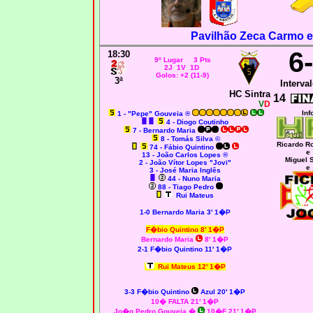
Pavilhão Zeca Carmo e
6
18:30
9º Lugar 3 Pts
2J 1V 1D
Golos: +2 (11-9)
3ª
Interval
HC Sintra
14
V
D
Inf
1 - "Pepe" Gouveia ®
4 - Diogo Coutinho
7 - Bernardo Maria
8 - Tomás Silva ©
Ricardo R
74 - Fábio Quintino
e
13 - João Carlos Lopes ®
Miguel 
2 - João Vítor Lopes "Jovi"
e
3 - José Maria Inglês
44 - Nuno Maria
88 - Tiago Pedro
Rui Mateus
1-0 Bernardo Maria 3' 1�P
F�bio Quintino
8' 1�P
Bernardo Maria
8' 1�P
2-1 F�bio Quintino 11' 1�P
Rui Mateus
12' 1�P
3-3 F�bio Quintino
Azul 20' 1�P
10� FALTA 21' 1�P
Jo�o Pedro Gouveia
�
10�F 21' 1�P