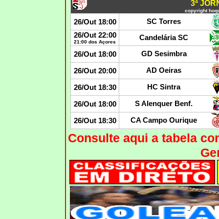
3ª JO
copyright hoqu
SC Torres
26/Out 18:00
26/Out 22:00
Candelária SC
21:00 dos Açores
GD Sesimbra
26/Out 18:00
AD Oeiras
26/Out 20:00
HC Sintra
26/Out 18:30
S Alenquer Benf.
26/Out 18:00
CA Campo Ourique
26/Out 18:30
Consulte aqui a tabela c
Ger