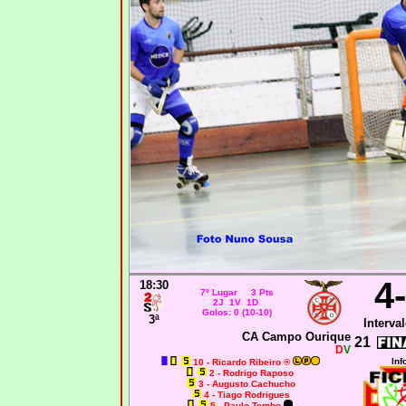
4
18:30
7º Lugar 3 Pts
2J 1V 1D
Golos: 0 (10-10)
3ª
Interval
CA Campo Ourique
21
D
V
Inf
10 - Ricardo Ribeiro ®
2 - Rodrigo Raposo
3 - Augusto Cachucho
4 - Tiago Rodrigues
5 - Paulo Tembo