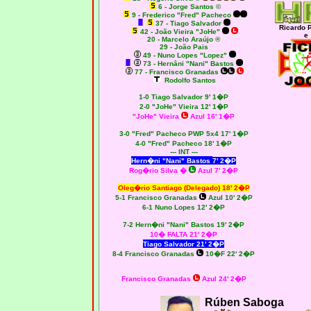
6 - Jorge Santos ©
9 - Frederico "Fred" Pacheco
37 - Tiago Salvador
Ricardo 
42 - João Vieira "JoHe"
e
20 - Marcelo Araújo ®
29 - João Pais
49 - Nuno Lopes "Lopez"
73 - Hernâni "Nani" Bastos
77 - Francisco Granadas
Rodolfo Santos
1-0 Tiago Salvador 9' 1�P
2-0 "JoHe" Vieira 12' 1�P
"JoHe" Vieira
Azul 16' 1�P
3-0 "Fred" Pacheco PWP 5x4 17' 1�P
4-0 "Fred" Pacheco 18' 1�P
--- INT ---
Hern�ni "Nani" Bastos
7' 2�P
Rog�rio Silva �
Azul 7' 2�P
Oleg�rio Santiago (Delegado)
18' 2�P
5-1 Francisco Granadas
Azul 10' 2�P
6-1 Nuno Lopes 12' 2�P
7-2 Hern�ni "Nani" Bastos 19' 2�P
10� FALTA 21' 2�P
Tiago Salvador 21
' 2�P
8-4 Francisco Granadas
10�F 22' 2�P
Francisco Granadas
Azul 24' 2�P
Rúben Saboga