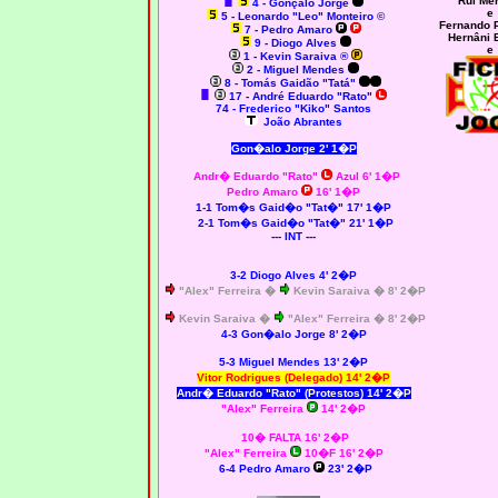
Rui Me
4 - Gonçalo Jorge
e
5 - Leonardo "Leo" Monteiro ©
Fernando 
7 - Pedro Amaro
Hernâni 
9 - Diogo Alves
e
1 - Kevin Saraiva ®
2 - Miguel Mendes
8 - Tomás Gaidão "Tatá"
17 - André Eduardo "Rato"
74 - Frederico "Kiko" Santos
João Abrantes
Gon�alo Jorge 2' 1�P
Andr� Eduardo "Rato"
Azul 6' 1�P
Pedro Amaro
16' 1�P
1-1 Tom�s Gaid�o "Tat�" 17' 1�P
2-1 Tom�s Gaid�o "Tat�" 21' 1�P
--- INT ---
3-2 Diogo Alves 4' 2�P
"Alex" Ferreira �
Kevin Saraiva � 8' 2�P
Kevin Saraiva �
"Alex" Ferreira � 8' 2�P
4-3 Gon�alo Jorge 8' 2�P
5-3 Miguel Mendes 13' 2�P
Vitor Rodrigues (Delegado) 14' 2�P
Andr� Eduardo "Rato" (Protestos) 14' 2�P
"Alex" Ferreira
14' 2�P
10� FALTA 16' 2�P
"Alex" Ferreira
10�F 16' 2�P
6-4 Pedro Amaro
23' 2�P