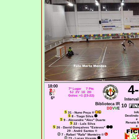
4
18:00
7º Lugar 7 Pts
5J 2V 1E 2D
Golos: +1 (23-22)
6ª
Interval
Biblioteca IR
10
DD
VV
E
Inf
31 - Nuno Peça ®
Deolindo
8 - Tiago Silva
e
9 - Alexandre "Alex" Duarte
Renato M
22 - Luís Silva
e
26 - David Gonçalves "Esteves"
29 - André Santos ®
7 - Rafael "Rafa" Monteiro ©
73 - Lucas Vicente