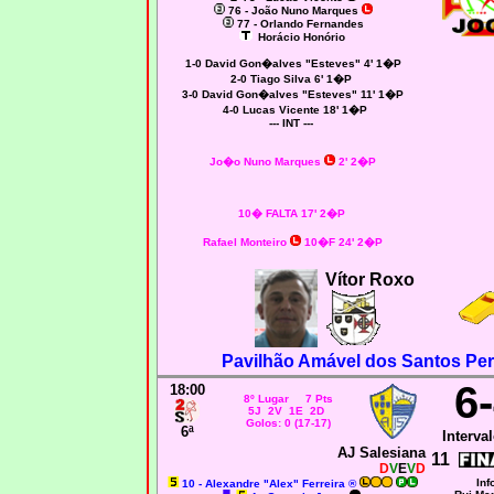
76 - João Nuno Marques
77 - Orlando Fernandes
Horácio Honório
1-0 David Gon�alves "Esteves" 4' 1�P
2-0 Tiago Silva 6' 1�P
3-0 David Gon�alves "Esteves" 11' 1�P
4-0 Lucas Vicente 18' 1�P
--- INT ---
Jo�o Nuno Marques
2' 2�P
10� FALTA 17' 2�P
Rafael Monteiro
10�F 24' 2�P
Vítor Roxo
Pavilhão Amável dos Santos Pere
6
18:00
8º Lugar 7 Pts
5J 2V 1E 2D
Golos: 0 (17-17)
6ª
Interval
AJ Salesiana
11
D
V
E
V
D
Inf
10 - Alexandre "Alex" Ferreira ®