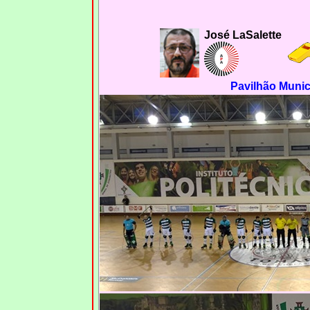
José LaSalette
Pavilhão Munic