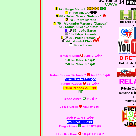
SC Tomar
14
VVVVV
Inf
47 - Diogo Alves ®
9 - Ivo Silva ©
66 - Ruben Sousa "Rubinho"
74 - Pedro Martins
Ricardo R
79 - Alexandre Marques "Xanoca"
e
23 - Carlos Silva "Carlitos" ®
15 - João Sardo
18 - Filipe Almeida
20 - Paulo Passos
44 - Hernâni Diniz
Nuno Lopes
Hern�ni Diniz
Azul 3' 1�P
DIRET
1-0 Ivo Silva 4' 1�P
Cidade de 
2-0 Ivo Silva 8' 1�P
e
Ruben Sousa "Rubinho"
Azul 10' 1�P
REL
Jo�o Sardo 15' 1�P
Paulo Passos
21' 1�P
Paulo Passos 22' 1�P
R�dio Ci
--- INT ---
Tomar e R�
e
Diogo Alves
8' 2�P
Milton 
e
Jo�o Sardo
Azul 8' 2�P
10� FALTA 8' 2�P
Ivo Silva 18' 2�P
Diogo Alves
Azul 18' 2�P
Hern�ni Diniz
10�F 19' 2�P