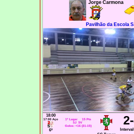
Jorge Carmona
Pavilhão da Escola S
18:00
2
17:00 Aço
1º Lugar 15 Pts
5J 5V
Golos: +16 (31-15)
Interval
6ª