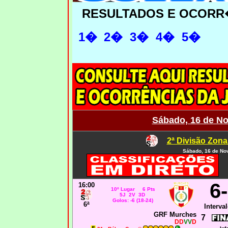
RESULTADOS E OCORR
1�
2�
3
�
4�
5�
Sábado, 16 de N
2ª Divisão Zona
Sábado, 16 de No
6
16:00
10º Lugar 6 Pts
5J 2V 3D
Golos: -6 (18-24)
6ª
Interval
GRF Murches
7
DD
VV
D