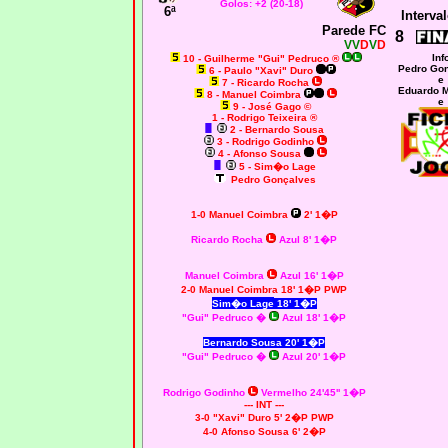
Golos: +2 (20-18)
6ª
Interval
Parede FC
8
VV
D
V
D
Inf
10 - Guilherme "Gui" Pedruco ®
Pedro Go
6 - Paulo "Xavi" Duro
e
7 - Ricardo Rocha
Eduardo 
8 - Manuel Coimbra
e
9 - José Gago ©
1 - Rodrigo Teixeira ®
2 - Bernardo Sousa
3 - Rodrigo Godinho
4 - Afonso Sousa
5 - Sim�o Lage
Pedro Gonçalves
1-0 Manuel Coimbra
2' 1�P
Ricardo Rocha
Azul 8' 1�P
Manuel Coimbra
Azul 16' 1�P
2-0 Manuel Coimbra 18' 1�P PWP
Sim�o Lage
18' 1�P
"Gui" Pedruco �
Azul 18' 1�P
Bernardo Sousa 20' 1�P
"Gui" Pedruco �
Azul 20' 1�P
Rodrigo Godinho
Vermelho 24'45'' 1�P
--- INT ---
3-0 "Xavi" Duro 5' 2�P PWP
4-0 Afonso Sousa 6' 2�P