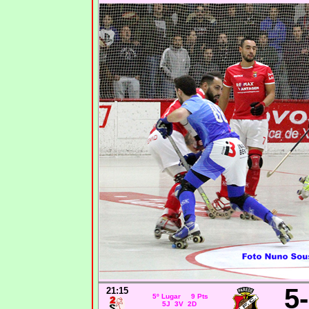
5
21:15
5º Lugar 9 Pts
5J 3V 2D