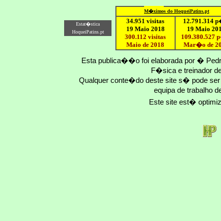
M�ximo
s do HoqueiPatins.pt
34.951 visitas
12
.791.
314
p
Estat�stica
19 Maio 2018
19 Maio 20
HoqueiPatins.pt
300.112 visitas
109.
380
.
527
p
Maio de 2018
Mar�o
de 2
Esta publica��o foi elaborada por � Ped
F�sica e treinador 
Qualquer conte�do deste site s� pode se
equipa de trabalho d
Este site est� optim