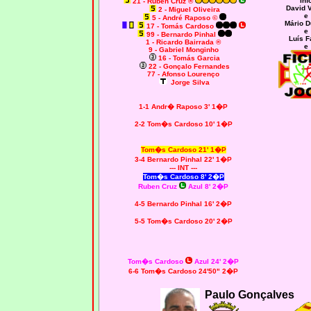
Inf
21 - Rúben Cruz ®
David 
2 - Miguel Oliveira
e
5 - André Raposo ©
Mário D
17 - Tomás Cardoso
e
99 - Bernardo Pinhal
Luís F
1 - Ricardo Bairrada ®
e
9 - Gabriel Monginho
16 - Tomás Garcia
22 - Gonçalo Fernandes
77 - Afonso Lourenço
Jorge Silva
1-1 Andr� Raposo 3' 1�P
2-2 Tom�s Cardoso 10' 1�P
Tom�s Cardoso 21' 1�P
3-4 Bernardo Pinhal 22' 1�P
--- INT ---
Tom�s Cardoso 8' 2�P
Ruben Cruz
Azul 8' 2�P
4-5 Bernardo Pinhal 16' 2�P
5-5 Tom�s Cardoso 20' 2�P
Tom�s Cardoso
Azul 24' 2�P
6-6 Tom�s Cardoso 24'50" 2�P
Paulo Gonçalves