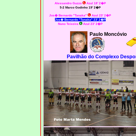
Alessandro Guzzo
Azul 18' 2�P
5-2 Marco Godinho 19' 2�P
Jos� Bernardo "Tanaka"
Azul 23' 2�P
Jos� Bernardo "Tanaka" 23' 2�P
Nuno Teixeira
Azul 23' 2�P
Paulo Moncóvio
Pavilhão do Complexo Despor