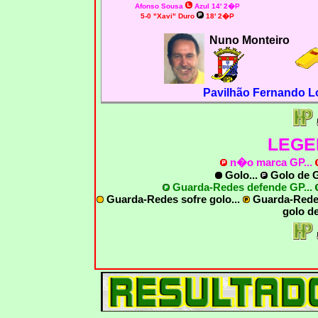
Afonso Sousa
Azul 14' 2�P
5-0 "Xavi" Duro
18' 2�P
Nuno Monteiro
Pavilhão Fernando L
LEGE
n�o marca GP
...
Golo...
Golo de
G
Guarda-Redes defende GP...
Guarda-Redes sofre golo...
Guarda-Rede
golo d