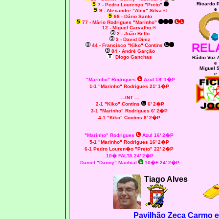
Ricardo 
7 - Pedro Lourenço "Preto"
e
9 - Alexandre "Alex" Silva ©
68 - Dário Santo
77 - Mário Rodrigues "Marinho"
12 - Miguel Carvalho ®
2 - João Belfo
3 - David Diniz
REL
44 - Francisco "Kiko" Contins
84 - André Garção
Diogo Ganchas
Rádio Voz 
e
Miguel 
e
"Marinho" Rodrigues
Azul 19' 1�P
1-1 "Marinho" Rodrigues 21' 1�P
---INT ---
2-1 "Kiko" Contins
6' 2�P
3-1 "Marinho" Rodrigues 6' 2�P
4-1 "Kiko" Contins 8' 2�P
"Marinho" Rodrigues
Azul 16' 2�P
5-1 "Marinho" Rodrigues 16' 2�P
6-1 Pedro Louren�o "Preto" 22' 2�P
10� FALTA 24' 2�P
Daniel "Danny" Machial
10�F 24' 2�P
Tiago Alves
Pavilhão Zeca Carmo e