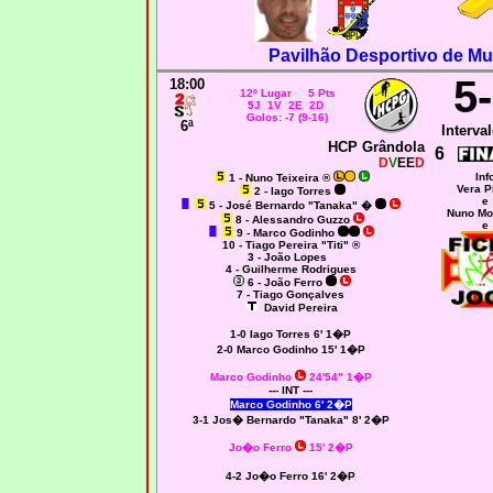
Pavilhão Desportivo de Mu
5
18:00
12º Lugar 5 Pts
5J 1V 2E 2D
Golos: -7 (9-16)
6ª
Interval
HCP Grândola
6
D
V
EE
D
Inf
1 - Nuno Teixeira ®
Vera P
2 - Iago Torres
e
5 - José Bernardo "Tanaka" �
Nuno Mo
8 - Alessandro Guzzo
e
9 - Marco Godinho
10 - Tiago Pereira "Titi" ®
3 - João Lopes
4 - Guilherme Rodrigues
6 - João Ferro
7 - Tiago Gonçalves
David Pereira
1-0 Iago Torres 6' 1�P
2-0 Marco Godinho 15' 1�P
Marco Godinho
24'54" 1�P
--- INT ---
Marco Godinho 6' 2�P
3-1
Jos� Bernardo "Tanaka" 8' 2�P
Jo�o Ferro
15' 2�P
4-2 Jo�o Ferro 16' 2�P