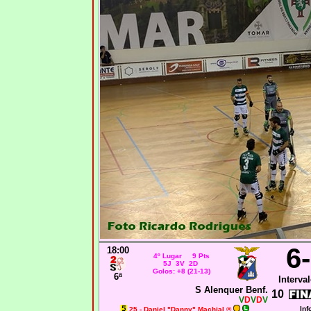
6
18:00
4º Lugar 9 Pts
5J 3V 2D
Golos: +8 (21-13)
6ª
Interval
S Alenquer Benf.
10
V
D
V
D
V
Inf
25 - Daniel "Danny" Machial ®