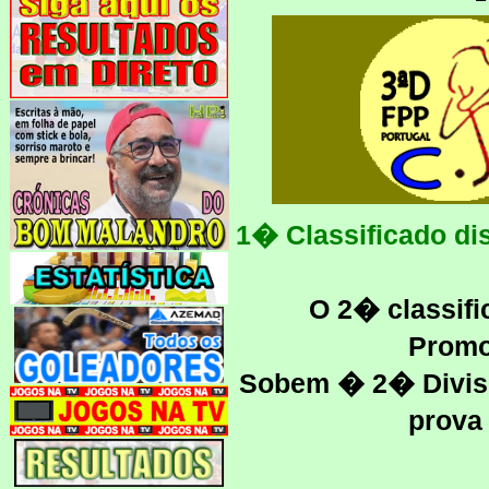
1� Classificado d
O 2� classifi
Promo
Sobem � 2� Divis�
prova