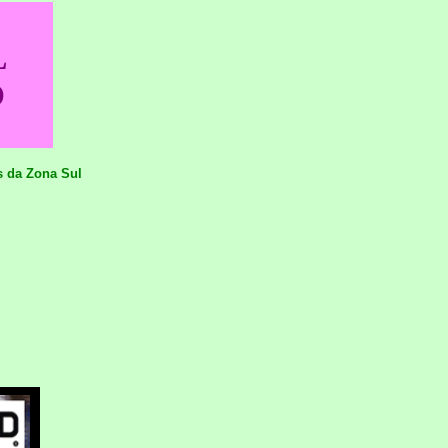
L
O
s da Zona Sul