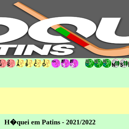
hoqueipatins.pt
H�quei em Patins - 2021/20
22