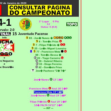
 22 de Janeiro de 2020
4-1
1º Lugar 0 Pts
0J
Golos: 0 (0-0)
ervalo: 2-0
15
Juventude Pacense
Info
83 - Jos� Nunes
�
6 - Tom�s Frias
7 - Filipe Fl�rido
�
25 - Lu�s Miguel Loureiro
77 - Francisco Mota
88 - Tom�s Bessa
�
e
20 - Tiago Carneiro
o Nogueira
26 - Gabriel Ribeiro
e
33 - Diogo Ferreira
ipe Brand�o
42 - Gon�alo Frias
Jos� Pacheco "Z� T�"
Jos� Nunes
13' 1�P
Francisco Mota
Azul 18' 1�P
Francisco Mota 19' 1�P
Jos� Nunes
Azul 19' 1�P
Filipe Fl�rido
Azul 19' 1�P
10� FALTA 24'12" 1�P
--- INT ---