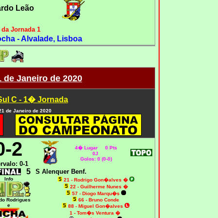
ardo Leão
 da Jornada 1
cha - Alvalade, Lisboa
1 de Janeiro de 2020
Sul C - 1� Jornada
 21 de Janeiro de 2020
0-2
4
� Lugar 0 Pts
0J
Golos: 0 (0-0)
ervalo: 0-1
5
S Alenquer Benf.
Info
21 - Rodrigo Gon�alves
�
22 - Guilherme Nunes
�
57 - Diogo Marqu�s
do Rodrigues
66 - Bruno Conde
e
88 - Miguel Gon�alves
1 - Tom�s Ventura
�