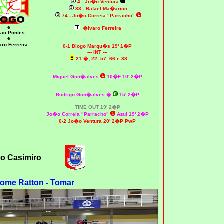
4 - Jo�o Ventura
33 - Rafael Ma�arico
74 - Jo�o Correia "Parracho"
e
�lvaro Ferreira
aac Pontes
e
ro Ferreira
0-1 Diogo Marqu�s 19' 1�P
--- INT ---
21
�; 22, 57, 66 e 88
Miguel Gon�alves
10�F 10' 2�P
Rodrigo Gon�alves �
15' 2�P
TIME OUT 19' 2�P
Jo�o Correia "Parracho"
Azul 19' 2�P
0-2 Jo�o Ventura 20' 2�P PwP
lo Casimiro
ome Ratton - Tomar