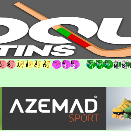
hoqueipatins.pt