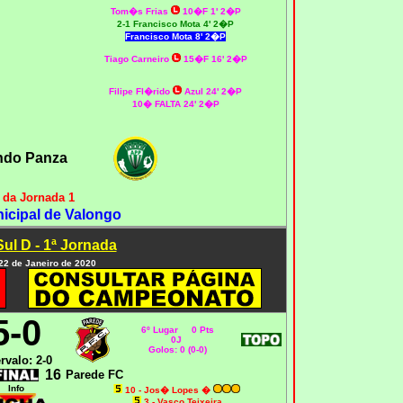
Tom�s Frias
10�F 1' 2�P
2-1 Francisco Mota 4' 2�P
Francisco Mota 8' 2�P
Tiago Carneiro
15�F 16' 2�P
Filipe Fl�rido
Azul 24' 2�P
10� FALTA 24' 2�P
ndo Panza
 da Jornada 1
icipal de Valongo
ul D - 1ª Jornada
 22 de Janeiro de 2020
5-0
6º Lugar 0 Pts
0J
Golos: 0 (0-0)
ervalo: 2-0
16
Parede FC
Info
10 - Jos� Lopes
�
3 - Vasco Teixeira