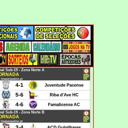
al Sub-19 - Zona Norte A
JORNADA
 hoqueipatins.pt
4-1
Juventude Pacense
5-6
Riba d'Ave HC
4-6
Famalicense AC
al Sub-19 - Zona Norte B
JORNADA
 hoqueipatins.pt
3-4
ACD Gulpilhares