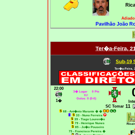
Ric
Adiado
Pavilhão João Ro
Ter�a-Feira, 2
Sub-19 
Ter�a-Feira
,
22
:00
3� Lugar 0 Pts
0J
Golos: 0 (0-0)
1�
Int
11
SC Tomar
68 -
Ant�nio Marante �
�
33 - Nuno Ferreira
39 - Tiago Louren�o
79 - Henrique Nunes
Ricar
85 - Jo�o Pouseiro
75 - Francisco Pereira
�