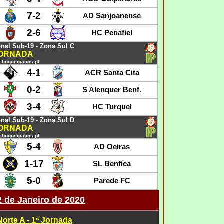
7-2
AD Sanjoanense
2-6
HC Penafiel
nal Sub-19 - Zona Sul C
JORNADA
 hoqueipatins.pt
4-1
ACR Santa Cita
0-2
S Alenquer Benf.
3-4
HC Turquel
nal Sub-19 - Zona Sul D
JORNADA
 hoqueipatins.pt
5-4
AD Oeiras
1-17
SL Benfica
5-0
Parede FC
2 de Janeiro de 2020
orte A - 1ª Jornada