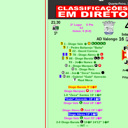
Quarta-Feira,
21:30
2º Lugar 0 Pts
0J
Golos: 0 (0-0)
1ª
Int
16
AD Valongo
1 - Diogo Vale
�
7 - Pedro Baltarejo "Balta"
22 - David Correia
78 - Diogo Abreu
�
88 - Diogo Barata
93 - Jo�o Nunes
�
4 - Diogo Marques
9 - Diogo Reis
Jo�
44 - Jos� "Zeca" Santos
89 - Gabriel "Gabi" Azevedo
Fil
Raul Meca
Diogo Barata 9' 1�P
Diogo Marques
13' 1�P
1-0 "Zeca" Santos 15' 1�P
"Gabi" Azevedo 18' 1�P
Diogo Vale
Azul 18' 1�P
Diogo Abreu
Azul 19' 1�P
Diogo Abreu 19' 1�P
Diogo Vale
Azul 19' 1�P
2-0 Diogo Barata
10�F 24'12" 1�P
--- INT ---