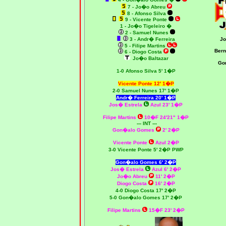
7 - Jo�o Abreu
8 - Afonso Silva
9 - Vicente Ponte
1 -
Jo�o Tigeleiro �
2 - Samuel Nunes
3 - Andr� Ferreira
Jo
5 - Filipe Martins
Bern
6 - Diogo Costa
Jo�o Baltazar
Go
1-0 Afonso Silva 5' 1�P
Vicente Ponte 12' 1�P
2-0 Samuel Nunes 17' 1�P
Andr� Ferreira 20' 1�P
Jos� Estrela
Azul 23' 1�P
Filipe Martins
10�F 24'21" 1�P
--- INT ---
Gon�alo Gomes
2' 2�P
Vicente Ponte
Azul 2�P
3-0 Vicente Ponte 5' 2�P PWP
Gon�alo Gomes 6' 2�P
Jos� Estrela
Azul 6' 2�P
Jo�o Abreu
11' 2�P
Diogo Costa
16' 2�P
4-0 Diogo Costa 17' 2�P
5-0 Gon�alo Gomes 17' 2�P
Filipe Martins
15�F 23' 2�P