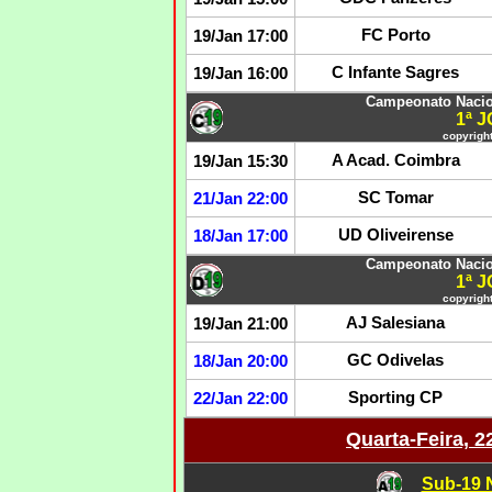
FC Porto
19/Jan 17:00
C Infante Sagres
19/Jan 16:00
Campeonato Nacio
1ª 
copyright
A Acad. Coimbra
19/Jan 15:30
SC Tomar
21/Jan 22:00
UD Oliveirense
18/Jan 17:00
Campeonato Nacio
1ª 
copyright
AJ Salesiana
19/Jan 21:00
GC Odivelas
18/Jan 20:00
Sporting CP
22/Jan 22:00
Quarta-Feira, 2
Sub-19 N