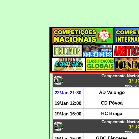
Campeonato Nacion
1ª 
copyright
AD Valongo
22/Jan 21:30
CD Póvoa
19/Jan 12:00
HC Braga
19/Jan 16:00
Campeonato Nacion
1ª 
copyright
GDC Fânzeres
19/Jan 15:00