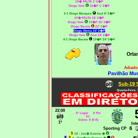
10� FALTA 1' 2�P
Diogo Vale
10�F 1' 2�P
3-1 Diogo Marques
Azul 8' 2�P
10� FALTA 16' 2�P
Diogo Vale
15�F 16' 2�P
Diogo Barata
22' 2�P
Diogo Abreu 24' 2�P
Diogo Vale
Azul 24' 2�P
4-1 Diogo Barata
15�F 24' 2�P
Orla
Adiado
Pavilhão Mun
Sub-19 S
Quarta-Feira,
22:00
4º Lugar 0 Pts
0J
Golos: 0 (0-0)
1ª
Int
6
Sporting CP
10 - Jos� Estrela
�
4 - Gon�alo Gomes
�