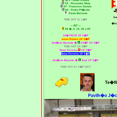
3 - Isaac Pontes
19 - Alexandre Mota
47 - Francisco Santos
84 - Pedro Pl�cido
Paulo Beirante
Is
TIME OUT 11' 1�P
�lva
--- INT ---
68
�; 3, 19, 39 e 85
10� FALTA 10' 2�P
Issac Pontes 10' 2�P
Ant�nio Marante �
10�F 10' 2�P
TIME OUT 15' 2�P
Nuno Ferreira
15' 2�P
Nuno Ferreira 19' 2�P
Ant�nio Marante �
Azul 19' 2�P
TIME OUT 21' 2�P (30'')
Te�fi
Pavilh�o J�c