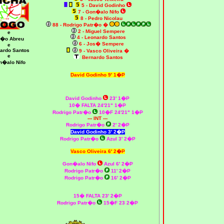
5 - David Godinho
7 - Gon�alo Nifo
8 - Pedro Nicolau
88
- Rodrigo Patr�o
�
2 - Miguel Sempere
e
4 - Leonardo Santos
�o Abreu
6 - Jos� Sempere
e
ardo Santos
9 - Vasco Oliveira
�
e
Bernardo Santos
n�alo Nifo
David Godinho 9' 1�P
David Godinho
23' 1�P
10� FALTA 24'21" 1�P
Rodrigo Patr�o
10�F 24'21" 1�P
--- INT ---
Rodrigo Patr�o
2' 2�P
David Godinho 3' 2�P
Rodrigo Patr�o
Azul 3' 2�P
Vasco Oliveira 6' 2�P
Gon�alo Nifo
Azul 6' 2�P
Rodrigo Patr�o
11' 2�P
Rodrigo Patr�o
16' 2�P
15� FALTA 23' 2�P
Rodrigo Patr�o
15�F 23 2�P