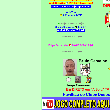
Andr� Lu�s
23' 1�P (protestos)
DI
Pedro Vaz
24'56" 1�P (protestos)
--- INT ---
1 ®; 2, 3, 7 (UnP)
Jo�o Sardo 2' 2�P
2
-5 Jo�o Sardo
2' 2�P
Andr� Ferreira
7' 2�P
TIMEOUT 13' 2�P
Filipe Fernandes
10�F 24'10" 1�P
TIMEOUT 21' 2�P
Paulo Carvalho
Jorge Carmona
Em DIRETO em "A Bola" TV
Pavilhão do Clube Despor