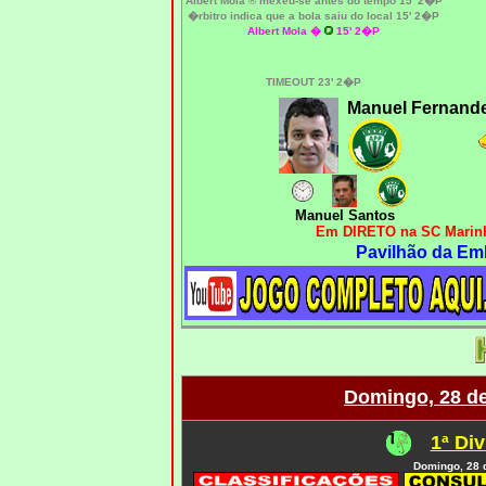
Albert Mola ® mexeu-se antes do tempo 15' 2�P
�rbitro indica que a bola saiu do local 15' 2�P
Albert Mola �
15' 2�P
TIMEOUT 23' 2�P
Manuel Fernand
Manuel Santos
Em DIRETO na SC Marinh
Pavilhão da Em
Domingo, 28 d
1ª Div
Domingo, 28 