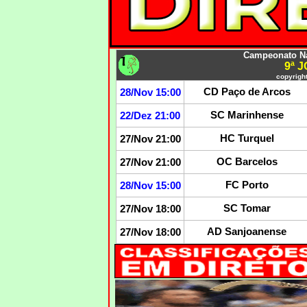
Campeonato Na
9ª 
copyright
CD Paço de Arcos
28/Nov 15:00
SC Marinhense
22/Dez 21:00
HC Turquel
27/Nov 21:00
OC Barcelos
27/Nov 21:00
FC Porto
28/Nov 15:00
SC Tomar
27/Nov 18:00
AD Sanjoanense
27/Nov 18:00