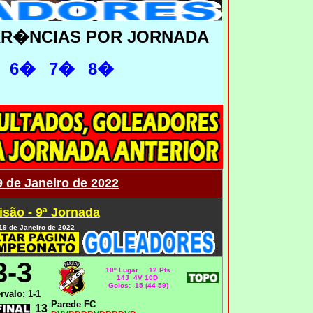
RR�NCIAS POR JORNADA
6�
7�
8�
9 de Janeiro de 2022
isão - 9ª Jornada
 19 de Janeiro de 2022
3-3
10º Lugar 12 Pts
14J 4V 10D
Golos: -15 (44-59)
ervalo: 1-1
Parede FC
13