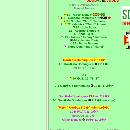
DDDD
VV
E
D
V
DDDD
N�O CONVOCADOS
Manuel Neves
10 - Albert Mola ®
2 - Gonçalo Domingues ©
9 - Nicolás "Nico" Carmona
DI
22 - Mathias "Mathi" Arnáez
87 - Luís Silva
12 - Rodrigo Santos ®
6 - Ángel Vera
19 - Tomas "Tommy" Korosec
44 - Hernâni Diniz
78 - Paulo Passos
Nuno Domingues "Manel"
Gon�alo Domingues 11' 1�P
1-1 Gon�alo Domingues
15' 1�P
TIMEOUT 15' 1�P
--- INT ---
10 �; 2, 22, 78, 87
2-1 Gon�alo Domingues
10�F 5' 2�P
Gon�alo Domingues
Azul 7' 2�P
3-1 Gon�alo Domingues
7' 2�P (recarga)
"Mathi" Arn�ez 8' 2�P (simlua��o)
10� FALTA 11' 2�P
TIMEOUT 11' 2�P
Albert Mola �
10�F 11' 2�P