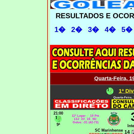
RESULTADOS E OCO
1�
2�
3�
4�
5�
Quarta-Feira, 1
1ª Div
Quarta-Feira,
21:00
11º Lugar 10 Pts
13J 3V 1E 9D
Golos: -31 (42-73)
9ª
Int
SC Marinhense
14