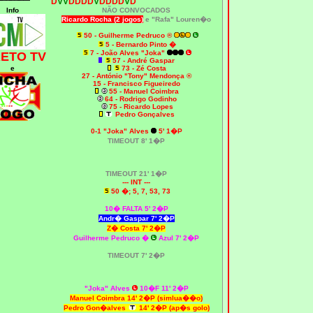
D
VV
DDDD
V
DDDD
V
D
Info
NÃO CONVOCADOS
Ricardo Rocha (2 jogos)
e "Rafa" Louren�o
50 - Guilherme Pedruco ®
5 - Bernardo Pinto �
7 - João Alves "Joka"
RETO TV
57 - André Gaspar
e
73 - Zé Costa
27 - António "Tony" Mendonça ®
15 - Francisco Figueiredo
55 - Manuel Coimbra
64 - Rodrigo Godinho
75 - Ricardo Lopes
Pedro Gonçalves
0-1 "Joka" Alves
5' 1�P
TIMEOUT 8' 1�P
TIMEOUT 21' 1�P
--- INT ---
50 �; 5, 7, 53, 73
10� FALTA 5' 2�P
Andr� Gaspar
7' 2�P
Z� Costa 7' 2�P
Guilherme Pedruco �
Azul 7' 2�P
TIMEOUT 7' 2�P
"Joka" Alves
10�F 11' 2�P
Manuel Coimbra 14' 2�P (simlua��o)
Pedro Gon�alves
14' 2�P (ap�s golo)