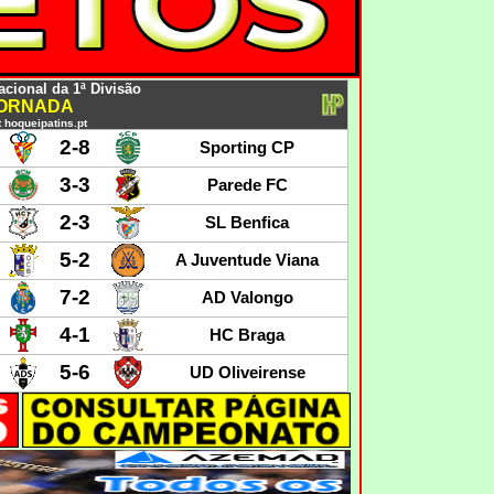
cional da 1ª Divisão
JORNADA
 hoqueipatins.pt
2-8
Sporting CP
3-3
Parede FC
2-3
SL Benfica
5-2
A Juventude Viana
7-2
AD Valongo
4-1
HC Braga
5-6
UD Oliveirense