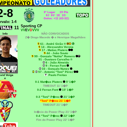
2-8
3º Lugar 19 Pts
8J 6V 1E 1D
Golos: +11 (43-32)
ervalo: 1-4
Sporting CP
11
VV
E
V
D
VVV
Info
NÃO CONVOCADOS
Z� Diogo Macedo �
e Henrique Magalhães
61 - André Girão ®
14 - Alessandro Verona
17 - Matías Platero
44 - João Souto
99 - Gonzalo "Nolito" Romero
91 - Gustavo Carvalho ®
6 - João Almeida
9 - Ferran Font
33 - Gonçalo Nunes
57 - Antonio "Toni" Pérez
vid Veiga
Paulo Freitas
e
0-1 Mat�as Platero
5' 1�P
TIMEOUT 11' 1�P
0-2 Ferran Font
15' 1�P
0-3 "Toni" P�rez
21' 1�P
"Toni" P�rez
21' 1�P
TIMEOUT 21' 1�P
In�cio do Power Play 21' 1�P
0-4 "Toni" P�rez
22' 1�P
Fim do Power Play 22' 1�P