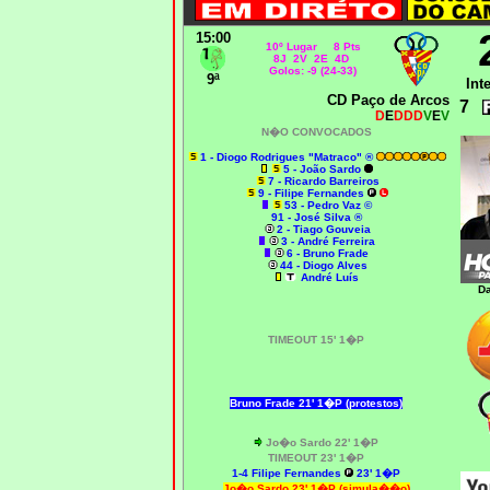
15:00
10º Lugar 8 Pts
8J 2V 2E 4D
Golos: -9 (24-33)
9ª
Int
CD Paço de Arcos
7
D
E
DDD
V
E
V
N�O CONVOCADOS
1 - Diogo Rodrigues "Matraco" ®
5 - João Sardo
7 - Ricardo Barreiros
9 - Filipe Fernandes
53 - Pedro Vaz ©
91 - José Silva ®
2 - Tiago Gouveia
3 - André Ferreira
6 - Bruno Frade
44 - Diogo Alves
André Luís
Da
TIMEOUT 15' 1�P
Bruno Frade
21' 1�P (protestos)
Jo�o Sardo 22' 1�P
TIMEOUT 23' 1�P
1-4 Filipe Fernandes
23' 1�P
Jo�o Sardo 23' 1�P (simula��o)