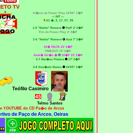
RETO TV
e
In�cio do Power Play 24'56" 1�P
--- INT ---
61 �; 9, 17, 57, 99
1-5 "Nolito" Romero
PwP 2' 2�P
Fim do Power Play 2' 2�P
2
-6 "Nolito" Romero
Azul 7' 2�P
10� FALTA 15' 2�P
TIMEOUT 15' 2�P
Andr� Gir�o
�
10�F 15' 2�P
2
-7 Mat�as Platero
17' 2�P
2
-8 Gon�alo Nunes
24'05" 2�P
Teófilo Casimiro
Telmo Santos
 e YOUTUBE do CD Pa�o de Arcos
tivo de Paço de Arcos, Oeiras