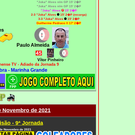
"Joka"
Alves n/m GP 15' 2�P
"Joka"
Alves n/m GP 15' 2�P
"Joka" Alves
15' 2�P
2-3 "Joka" Alves
15' 2�P (recarga)
3-3 "Joka" Alves
15' 2�P
Guilherme Pedruco ® 17' 2�P
es
Paulo Almeida
Vítor Pinheiro
ense TV - Adiado da Jornada 9
bra - Marinha Grande
e Novembro de 2021
isão - 9ª Jornada
de Novembro de 2021