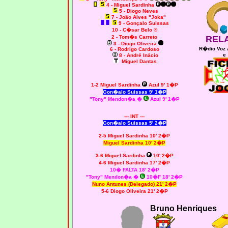
4 - Miguel Sardinha
5 - Diogo Neves
7 - João Alves "Joka"
9 - Gonçalo Suissas
10 - C�sar Belo ®
2 - Tom�s Carreto
REL
3 - Diogo Oliveira
R�dio Voz 
6 - Rodrigo Cardoso
e
8 - André Inácio
Miguel Dantas
1-2 Miguel Sardinha
Azul 9' 1�P
Gon�alo Suissas 9' 1�P
"Tony" Mendon�a �
Azul 9' 1�P
--- INT ---
Gon�alo Suissas 5' 2�P
2-5 Miguel Sardinha 10' 2�P
Miguel Sardinha 10' 2�P
3-6 Miguel Sardinha
10' 2�P
4-6 Miguel Sardinha 17' 2�P
10� FALTA 18' 2�P
"Tony" Mendon�a �
10�F 18' 2�P
Nuno Antunes (Delegado)
21' 2�P
5-6 Diogo Oliveira 21' 2�P
Bruno Henriques