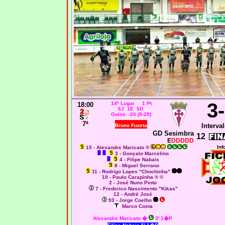
3
14º Lugar 1 Pt
18:00
6J 1E 5D
Golos: -20 (9-29)
7ª
Interval
Bruno Fuzeta
GD Sesimbra
12
E
DDDDD
Inf
15 - Alexandre Maricato ®
3 - Gonçalo Marcelino
4 - Filipe Nabais
8 - Miguel Serrano
11 - Rodrigo Lopes "Chochinha"
10 - Paulo Carapinha ® ©
2 - José Nuno Pinto
7 - Frederico Nascimento "Kikas"
12 - André José
93 - Jorge Coelho
Marco Costa
Alexandre Maricato �
3' 1�P