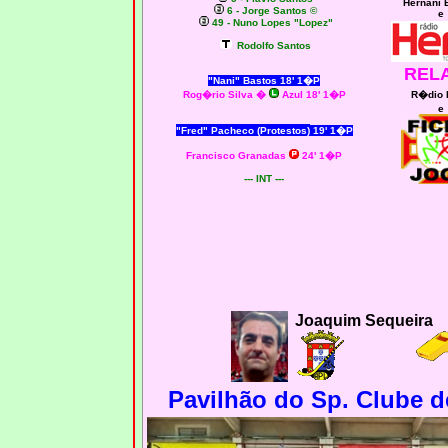
Hernâni 
6 - Jorge Santos ©
e
49 - Nuno Lopes "Lopez"
Rodolfo Santos
REL
"Nani" Bastos 18' 1�P
Rog�rio Silva
�
Azul 18' 1�P
R�dio 
e
"Fred" Pacheco (Protestos)
19' 1�P
Francisco Granadas
24' 1�P
--- INT ---
Joaquim Sequeira
Pavilhão do Sp. Clube de