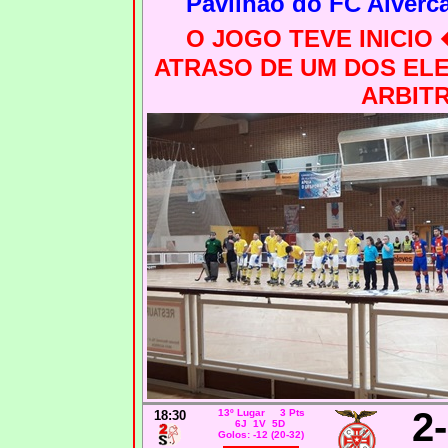
Pavilhão do FC Alverca
O JOGO TEVE INICIO
ATRASO DE UM DOS EL
ARBIT
2
13º Lugar 3 Pts
18:30
6J 1V 5D
Golos: -12 (20-32)