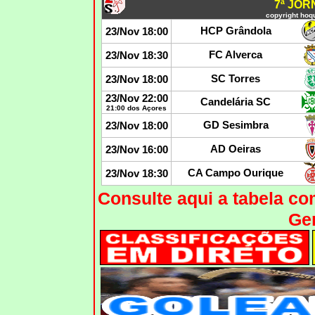
7ª JO
copyright hoqu
HCP Grândola
23/Nov 18:00
FC Alverca
23/Nov 18:30
SC Torres
23/Nov 18:00
23/Nov 22:00
Candelária SC
21:00 dos Açores
GD Sesimbra
23/Nov 18:00
AD Oeiras
23/Nov 16:00
CA Campo Ourique
23/Nov 18:30
Consulte aqui a tabela c
Ger