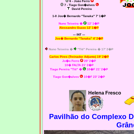
6 - João Ferro
7 - Tiago Gon�alves
David Pereira
1-0 Jos� Bernardo "Tanaka" 7' 1�P
Nuno Teixeira �
12' 1�P
Alessandro Guzzo 12' 1�P
--- INT ---
Jos� Bernardo "Tanaka"
4' 2�P
Nuno Teixeira �
"Titi" Pereira � 17' 2�P
Carlos Pires (Treinador Adjunto) 19' 2�P
Jo�o Ferro
20' 2�P
10� FALTA 21' 2�P
Tiago Pereira "Titi" �
10�F 21' 2�P
Tiago Gon�alves
10�F 23' 2�P
Helena Fresco
Pavilhão do Complexo De
Grân