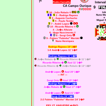
7ª
Interval
Pedro Carvalho
CA Campo Ourique
9
D
V
DDDD
Inf
34 - João Robalo ®
Nuno Mo
2 - Rodrigo Raposo
e
3 - Augusto Cachucho
Miguel 
5 - Paulo Tembo
e
7 - André Lopes
10 - Ricardo Ribeiro ®
4 - Jo�o Alfaiate
6 - Hugo Nascimento ©
8 - Sergi Ortiz
9 - Fabien "Fabinho" Waridel
Nuno Henriques
Rodrigo Raposo 10' 1�P
1-0 Andr� Lopes 11' 1�P
Rodrigo Raposo 11' 1�P
Jo�o Robalo �
Ricardo Ribeiro � 11' 1�P
Ricardo Ribeiro
�
Azul 11' 1�P
Ricardo Ribeiro �
Jo�o Robalo � 13' 1�P
Andr� Lopes
Azul 20' 1�P
--- INT ---
Sergi Ortiz
Azul 15' 2�P
Rodrigo Raposo 17' 2�P
Jo�o Robalo �
Azul 17' 2�P
Andr� Lopes
Azul 21' 2�P
Sergi Ortiz 24' 2�P
2-2 Fabien "Fabinho" Waridel 24' 2�P
FELIZ ANIVERS�RIO,