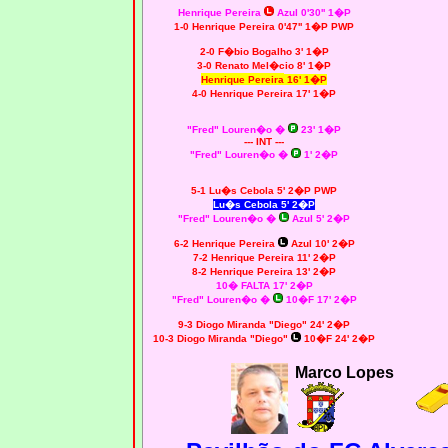
Henrique Pereira
Azul 0'30'' 1�P
1-0 Henrique Pereira 0'47'' 1�P PWP
2-0 F�bio Bogalho 3' 1�P
3-0 Renato Mel�cio 8' 1�P
Henrique Pereira
16' 1�P
4-0 Henrique Pereira 17' 1�P
"Fred" Louren�o �
23' 1�P
--- INT ---
"Fred" Louren�o �
1' 2�P
5-1 Lu�s Cebola 5' 2�P PWP
Lu�s Cebola 5' 2�P
"Fred" Louren�o �
Azul 5' 2�P
6-2 Henrique Pereira
Azul 10' 2�P
7-2 Henrique Pereira 11' 2�P
8-2 Henrique Pereira 13' 2�P
10� FALTA 17' 2�P
"Fred" Louren�o �
10�F 17' 2�P
9-3 Diogo Miranda "Diego" 24' 2�P
10-3 Diogo Miranda "Diego"
10�F 24' 2�P
Marco Lopes