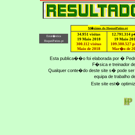
M�ximo
s do HoqueiPatins.pt
34.951 visitas
12
.791.
314
p
Estat�stica
19 Maio 2018
19 Maio 20
HoqueiPatins.pt
300.112 visitas
109.
380
.
527
p
Maio de 2018
Mar�o
de 2
Esta publica��o foi elaborada por � Ped
F�sica e treinador 
Qualquer conte�do deste site s� pode se
equipa de trabalho d
Este site est� optim