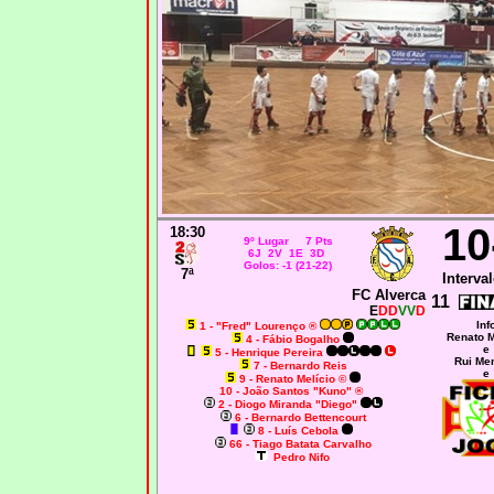
10
18:30
9º Lugar 7 Pts
6J 2V 1E 3D
Golos: -1 (21-22)
7ª
Interval
FC Alverca
11
E
DD
VV
D
Inf
1 - "Fred" Lourenço ®
Renato M
4 - Fábio Bogalho
e
5 - Henrique Pereira
Rui Me
7 - Bernardo Reis
e
9 - Renato Melício ©
10 - João Santos "Kuno" ®
2 - Diogo Miranda "Diego"
6 - Bernardo Bettencourt
8 - Luís Cebola
66 - Tiago Batata Carvalho
Pedro Nifo