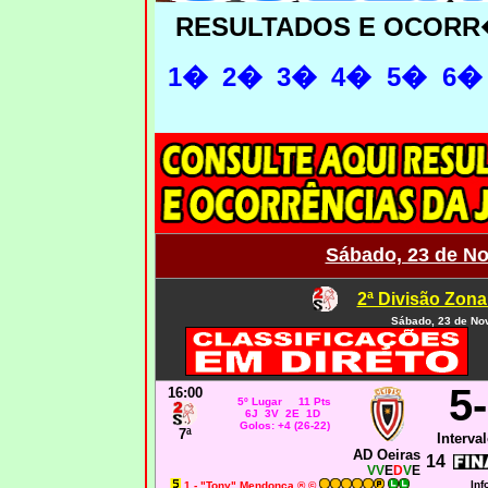
RESULTADOS E OCORR
1�
2�
3
�
4�
5�
6�
Sábado, 23 de N
2ª Divisão Zona
Sábado, 23 de No
5
16:00
5º Lugar 11 Pts
6J 3V 2E 1D
Golos: +4 (26-22)
7ª
Interval
AD Oeiras
14
VV
E
D
V
E
Inf
1 - "Tony" Mendonça ® ©