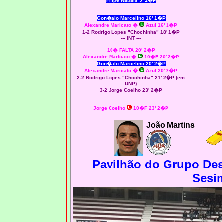
Filipe Nabais 5' 1�P
Gon�alo Marcelino 16' 1�P
Alexandre Maricato �
Azul 16' 1�P
1-2 Rodrigo Lopes "Chochinha" 18' 1�P
--- INT ---
10� FALTA 20' 2�P
Alexandre Maricato �
10�F 20' 2�P
Gon�alo Marcelino 20' 2�P
Alexandre Maricato �
Azul 20' 2�P
2-2 Rodrigo Lopes "Chochinha" 21' 2�P (em
UNP)
3-2 Jorge Coelho 23' 2�P
Jorge Coelho
10�F 23' 2�P
João Martins
Pavilhão do Grupo Des
Sesi