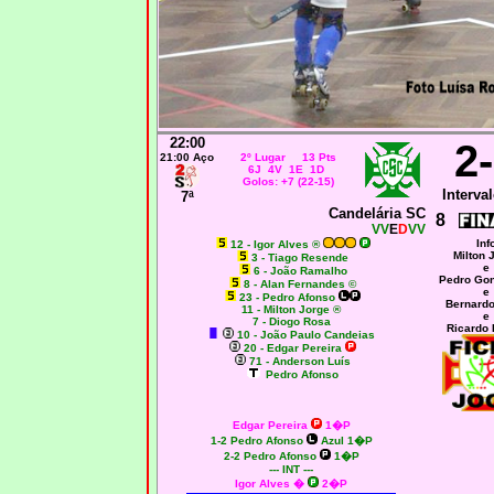
22:00
2
21:00 Aço
2º Lugar 13 Pts
6J 4V 1E 1D
Golos: +7 (22-15)
Interval
7ª
Candelária SC
8
VV
E
D
VV
Inf
12 - Igor Alves ®
Milton 
3 - Tiago Resende
e
6 - João Ramalho
Pedro Go
8 - Alan Fernandes ©
e
23 - Pedro Afonso
Bernardo
11 - Milton Jorge ®
e
7 - Diogo Rosa
Ricardo
10 - João Paulo Candeias
20 - Edgar Pereira
71 - Anderson Luís
Pedro Afonso
Edgar Pereira
1�P
1-2 Pedro Afonso
Azul 1�P
2-2 Pedro Afonso
1�P
--- INT ---
Igor Alves �
2�P