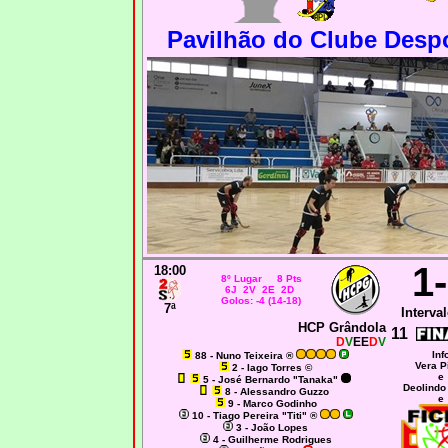
Pavilhão do Clube Despo
1
18:00
8º Lugar 8 Pts
6J 2V 2E 2D
Golos: -4 (14-18)
7ª
Interval
HCP Grândola
11
D
V
EE
D
V
Inf
88
- Nuno Teixeira ®
Vera P
2 - Iago Torres ©
e
5 - José Bernardo "Tanaka"
Deolindo
8 - Alessandro Guzzo
e
9 - Marco Godinho
10 - Tiago Pereira "Titi" ®
3 - João Lopes
4 - Guilherme Rodrigues