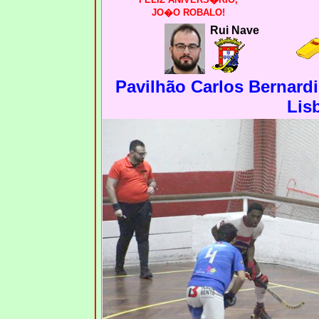
JO�O ROBALO!
Rui Nave
Pavilhão Carlos Bernard
Lis