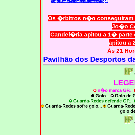
Jo�o Paulo Candeias (Protestos) 2�P
Os �rbitros n�o conseguiram c
Jo�o Co
Candel�ria apitou a 1� parte
apitou a 
Às 21 Hor
Pavilhão dos Desportos da 
LEGE
n�o marca GP
...
Golo...
Golo de
G
Guarda-Redes defende GP...
Guarda-Redes sofre golo...
Guarda-Rede
golo d