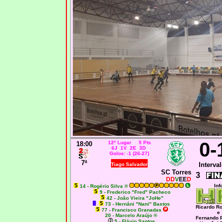
0-
12º Lugar 5 Pts
18:00
6J 1V 2E 3D
Golos: -1 (26-27)
7ª
Interval
Tiago Salvador
SC Torres
3
DD
V
EE
D
Inf
14 - Rogério Silva ®
9 - Frederico "Fred" Pacheco
42 - João Vieira "JoHe"
73 - Hernâni "Nani" Bastos
Ricardo R
77 - Francisco Granadas
e
20 - Marcelo Araújo ®
Fernando 
5 - Flávio Santos