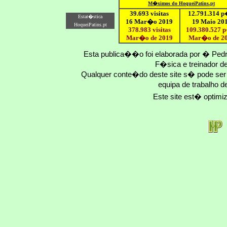
M�ximo
s do HoqueiPatins.pt
39.693 visitas
12
.791.
314
p
Estat�stica
16 Mar�o 2019
19 Maio 20
HoqueiPatins.pt
378.983 visitas
109.
380
.
527
p
Mar�o de 2019
Mar�o
de 2
Esta publica��o foi elaborada por � Ped
F�sica e treinador 
Qualquer conte�do deste site s� pode se
equipa de trabalho d
Este site est� optim