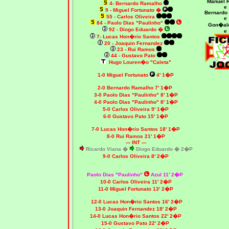
Manuel 
4- Bernardo Ramalho
e
9 - Miguel Fortunato
�
Bernardo
55 - Carlos Oliveira
e
84 - Paolo Dias "Paulinho"
Gon�alo
92 - Diogo Eduardo
�
e
7- Lucas Hon�rio Santos
20 - Joaquin Fernandez
23 - Rui Ramos
44 - Gustavo Pato
Hugo Louren�o "Caleta"
1-0 Miguel Fortunato
4' 1�P
2-0 Bernardo Ramalho 7' 1�P
3-0 Paolo Dias "Paulinho" 8' 1�P
4-0 Paolo Dias "Paulinho" 8' 1�P
5-0 Carlos Oliveira 9' 1�P
6-0 Gustavo Pato 15' 1�P
7-0 Lucas Hon�rio Santos 18' 1�P
8-0 Rui Ramos 21' 1�P
--- INT ---
Ricardo Viana
�
Diogo Eduardo
� 2�P
9-0 Carlos Oliveira 8' 2�P
Paolo Dias "Paulinho"
Azul 11' 2�P
10-0 Carlos Oliveira 11' 2�P
11-0 Miguel Fortunato 13' 2�P
12-0 Lucas Hon�rio Santos 16' 2�P
13-0 Joaquin Fernandez 18' 2�P
14-0 Lucas Hon�rio Santos 22' 2�P
15-0 Gustavo Pato 22' 2�P