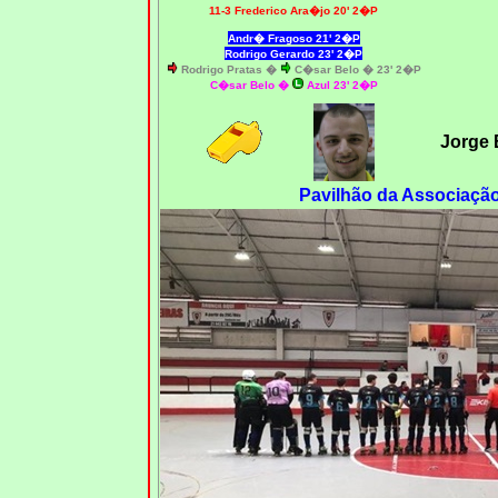
11-3 Frederico Ara�jo 20' 2�P
Andr� Fragoso 21' 2�P
Rodrigo Gerardo 23' 2�P
Rodrigo Pratas �
C�sar Belo
� 23' 2�P
C�sar Belo
�
Azul 23' 2�P
Jorge 
Pavilhão da Associação