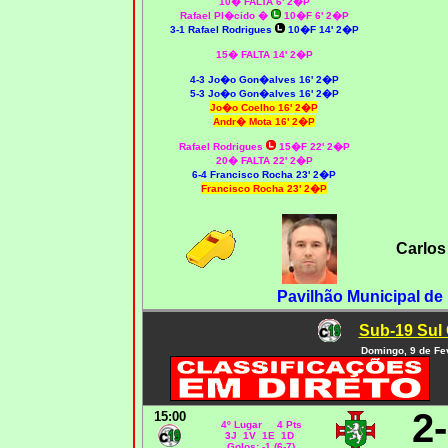
10� FALTA 6' 2�P
Rafael Pl�cido
�
10�F 6' 2�P
3-1 Rafael Rodrigues
10�F 14' 2�P
15� FALTA 14' 2�P
4-3 Jo�o Gon�alves 16' 2�P
5-3 Jo�o Gon�alves 16' 2�P
Jo�o Coelho 16' 2�P
Andr� Mota 16' 2�P
Rafael Rodrigues
15�F 22' 2�P
20� FALTA 22' 2�P
6-4 Francisco Rocha 23' 2�P
Francisco Rocha 23' 2�P
Carlos
Pavilhão Municipal d
Sub-19 Sul 
Domingo, 9 de Fe
2
15:00
4º Lugar 4 Pts
3J 1V 1E 1D
Golos: -1 (6-7)