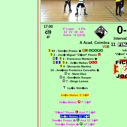
0
17:00
3º Lugar 4 Pts
3J 1V 1E 1D
Golos: +2 (10-8)
4ª
Interval
A Acad. Coimbra
11
V
D
E
Inf
99 - Tom�s Pratas
�
"Z�mi" 
2 - Jos� Miguel "Z�mi" Flores
e
3 - Francisco Monteiro
�
8 - Jo�o Matias
9 - Bernardo Martins
10 - Ant�nio Frederico Carvalho
�
4 - Nuno Dias
6 - Gon�alo Gaspar
7 - Diogo Lemos
Lu�s Sim�es
Jo�o Matias 3' 1�P
Jo�o Matias
7' 1�P
"Z�mi" Flores
Azul 7' 1�P
Jo�o Matias 11' 1�P
Tom�s Pratas
�
Azul 11' 1�P
Tom�s Pratas
�
14' 1�P