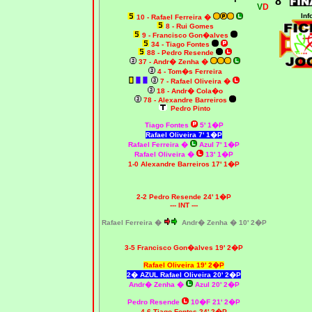
8
V
D
Inf
10 -
Rafael Ferreira �
8 - Rui Gomes
9 - Francisco Gon�alves
34 - Tiago Fontes
88 - Pedro Resende
37 - Andr� Zenha
�
4 - Tom�s Ferreira
7 - Rafael Oliveira
�
18 - Andr� Cola�o
78 - Alexandre Barreiros
Pedro Pinto
Tiago Fontes
5' 1�P
Rafael Oliveira 7' 1�P
Rafael Ferreira �
Azul 7' 1�P
Rafael Oliveira �
13' 1�P
1-0 Alexandre Barreiros 17' 1�P
2-2 Pedro Resende 24' 1�P
--- INT ---
Rafael Ferreira �
Andr� Zenha
� 10' 2�P
3-5 Francisco Gon�alves 19' 2�P
Rafael Oliveira 19' 2�P
2� AZUL Rafael Oliveira 20' 2�P
Andr� Zenha
�
Azul 20' 2�P
Pedro Resende
10�F 21' 2�P
4-6 Tiago Fontes 24' 2�P