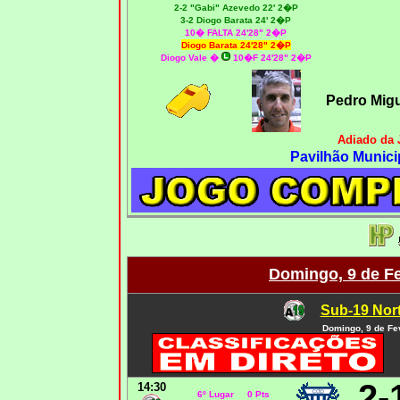
2-2 "Gabi" Azevedo 22' 2�P
3-2 Diogo Barata 24' 2�P
10� FALTA 24'28" 2�P
Diogo Barata
24'28" 2�P
Diogo Vale �
10�F 24'28" 2�P
Pedro Mig
Adiado da 
Pavilhão Munici
Domingo, 9 de Fe
Sub-19 Nort
Domingo, 9 de Fe
2-
14:30
6º Lugar 0 Pts