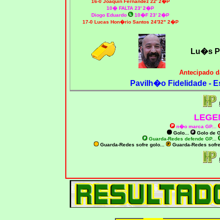
16-0 Joaquin Fernandez 22' 2�P
10� FALTA 23' 2�P
Diogo Eduardo
10�F 23' 2�P
17-0 Lucas Hon�rio Santos 24'32" 2�P
Lu�s P
Antecipado d
Pavilh�o Fidelidade - E
LEGE
n�o marca GP
...
Golo...
Golo de
G
Guarda-Redes defende GP...
Guarda-Redes sofre golo...
Guarda-Redes sofr