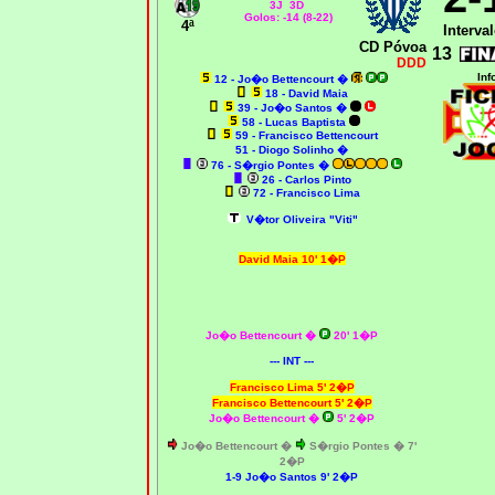
3J 3D
Golos: -14 (8-22)
4ª
Interval
CD Póvoa
13
DDD
Inf
12 - Jo�o Bettencourt
�
18 - David Maia
39 - Jo�o Santos
�
58 - Lucas Baptista
59 - Francisco Bettencourt
51 - Diogo Solinho
�
76 - S�rgio Pontes
�
26 - Carlos Pinto
72 - Francisco Lima
V�tor Oliveira "Viti"
David Maia 10' 1�P
Jo�o Bettencourt
�
20' 1�P
--- INT ---
Francisco Lima 5' 2�P
Francisco Bettencourt 5' 2�P
Jo�o Bettencourt
�
5' 2�P
Jo�o Bettencourt
�
S�rgio Pontes
� 7'
2�P
1-9 Jo�o Santos 9' 2�P