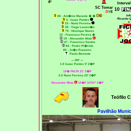
4ª
Interval
SC Tomar
10
D
V
E
Inf
68 -
Ant�nio Marante �
�
Ricardo 
3 - Isaac Pontes
e
33 - Nuno Ferreira
39 - Tiago Louren�o
79 - Henrique Nunes
15 - Francisco Pereira
�
19 - Alexandre Mota
47 - Francisco Santos
84 - Pedro Pl�cido
85 - Jo�o Pouseiro
Paulo Beirante
--- INT ---
1-0 Isaac Pontes 5' 2�P
10� FALTA 21' 2�P
2-2 Nuno Ferreira 23' 2�P
Alexandre Mota
10�F 24'52'' 2�P
Teófilo 
Pavilhão Munic