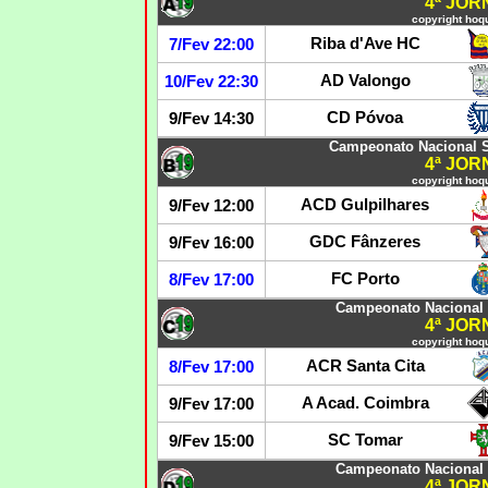
4ª JO
copyright hoqu
Riba d'Ave HC
7/Fev 22:00
AD Valongo
10/Fev 22:30
CD Póvoa
9/Fev 14:30
Campeonato Nacional S
4ª JO
copyright hoqu
ACD Gulpilhares
9/Fev 12:00
GDC Fânzeres
9/Fev 16:00
FC Porto
8/Fev 17:00
Campeonato Nacional 
4ª JO
copyright hoqu
ACR Santa Cita
8/Fev 17:00
A Acad. Coimbra
9/Fev 17:00
SC Tomar
9/Fev 15:00
Campeonato Nacional 
4ª JO