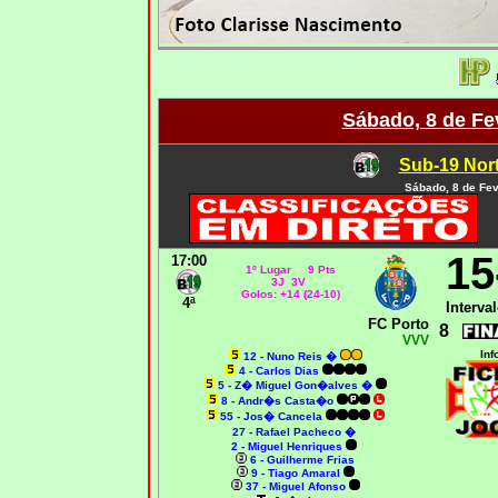
Sábado, 8 de Fe
Sub-19 Nort
Sábado, 8 de Fev
15
17:00
1º Lugar 9 Pts
3J 3V
Golos: +14 (24-10)
4ª
Interval
FC Porto
8
VVV
Inf
12 -
Nuno Reis �
4 - Carlos Dias
5 - Z� Miguel Gon�alves
�
8 -
Andr�s Casta�o
55 - Jos� Cancela
27 -
Rafael Pacheco �
2 - Miguel Henriques
6 - Guilherme Frias
9 - Tiago Amaral
37 - Miguel Afonso