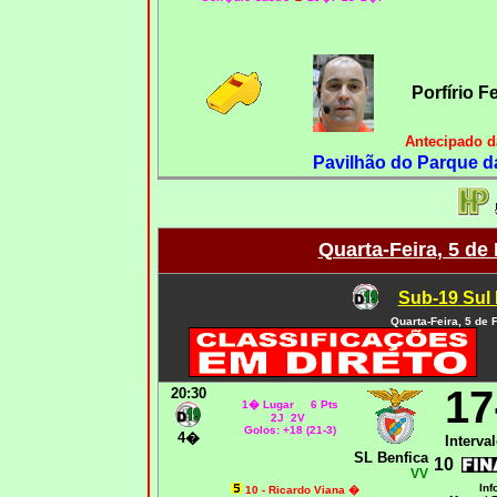
Porfírio 
Antecipado d
Pavilhão do Parque da
Quarta-Feira, 5 de
Sub-19 Sul
Quarta-Feira, 5 de 
17
20:30
1� Lugar 6 Pts
2J 2V
Golos: +18 (21-3)
4�
Interval
SL Benfica
10
VV
Inf
10 -
Ricardo Viana �