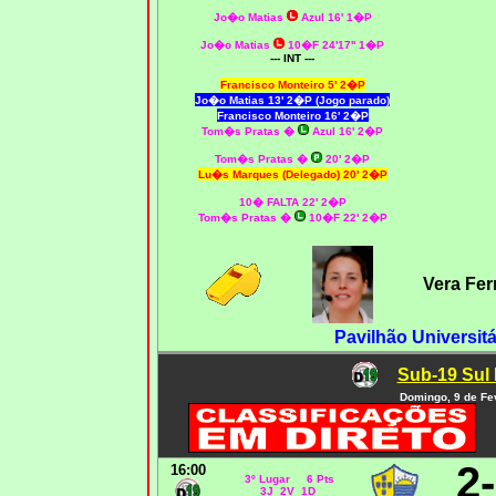
Jo�o Matias
Azul 16' 1�P
Jo�o Matias
10�F 24'17'' 1�P
--- INT ---
Francisco Monteiro 5' 2�P
Jo�o Matias 13' 2�P (Jogo parado)
Francisco Monteiro 16' 2�P
Tom�s Pratas
�
Azul 16' 2�P
Tom�s Pratas
�
20' 2�P
Lu�s Marques (Delegado) 20' 2�P
10� FALTA 22' 2�P
Tom�s Pratas
�
10�F 22' 2�P
Vera Fe
Pavilhão Universitá
Sub-19 Sul 
Domingo, 9 de Fe
2
16:00
3º Lugar 6 Pts
3J 2V 1D