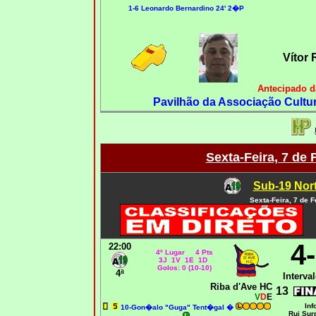
1-6 Leonardo Bernardino 24' 2�P
Vítor
Antecipado d
Pavilhão da Associação Cultur
Sexta-Feira, 7 de 
Sub-19 Nort
Sexta-Feira, 7 de 
4
22:00
4º Lugar 4 Pts
3J 1V 1E 1D
Golos: 0 (10-10)
4ª
Interval
Riba d'Ave HC
13
V
D
E
Inf
10-
Gon�alo "Guga" Tent�gal �
Rui Sur