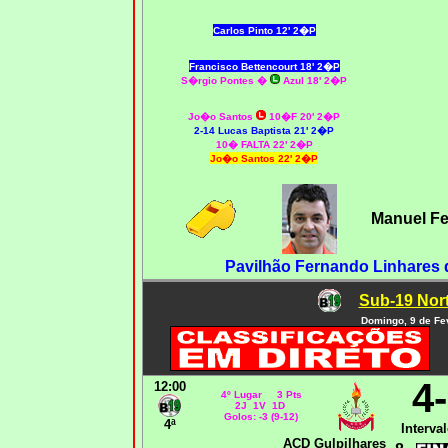
Carlos Pinto 12' 2�P
Francisco Bettencourt 18' 2�P
S�rgio Pontes
�
Azul 18' 2�P
Jo�o Santos
10�F 20' 2�P
2-14 Lucas Baptista 21' 2�P
10� FALTA 22' 2�P
Jo�o Santos 22' 2�P
Manuel F
Pavilhão Fernando Linhares 
Sub-19 Nort
Domingo, 9 de Fe
4
12:00
4º Lugar 3 Pts
2J 1V 1D
Golos: -3 (9-12)
4ª
Interval
ACD Gulpilhares