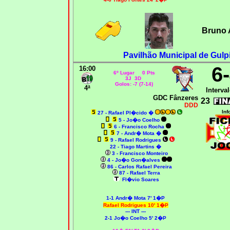
Bruno 
Pavilhão Municipal de Gulpi
6
16:00
6º Lugar 0 Pts
3J 3D
Golos: -7 (7-14)
4ª
Interval
GDC Fânzeres
23
DDD
Inf
27 - Rafael Pl�cido
�
5 - Jo�o Coelho
6 - Francisco Rocha
7 - Andr� Mota
�
9 - Rafael Rodrigues
22 - Tiago Martins
�
3 - Francisco Monteiro
4 - Jo�o Gon�alves
86 - Carlos Rafael Pereira
87 - Rafael Terra
Fl�vio Soares
1-1 Andr� Mota 7' 1�P
Rafael Rodrigues 10' 1�P
--- INT ---
2-1 Jo�o Coelho 5' 2�P