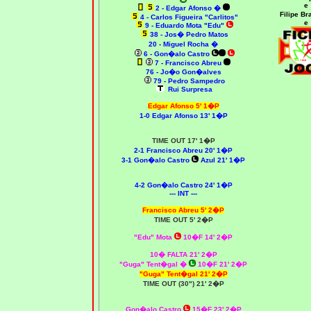
e
2 - Edgar Afonso
�
Filipe B
4 - Carlos Figueira "Carlitos"
e
9 - Eduardo Mota "Edu"
38 - Jos� Pedro Matos
20 - Miguel Rocha
�
6 - Gon�alo Castro
7 - Francisco Abreu
76 - Jo�o Gon�alves
79 - Pedro Sampedro
Rui Surpresa
Edgar Afonso 5' 1�P
1-0 Edgar Afonso 13' 1�P
TIME OUT 17' 1�P
2-1 Francisco Abreu 20' 1�P
3-1 Gon�alo Castro
Azul 21' 1�P
4-2 Gon�alo Castro 24' 1�P
--- INT ---
Francisco Abreu 5' 2�P
TIME OUT 5' 2�P
"Edu" Mota
10�F 14' 2�P
10� FALTA 21' 2�P
"Guga" Tent�gal
�
10�F 21' 2�P
"Guga" Tent�gal 21' 2�P
TIME OUT (30") 21' 2�P
Gon�alo Castro
15�F 23' 2�P