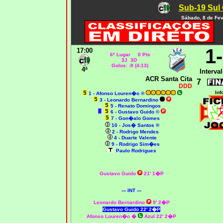
Sub-19 Sul 
Sábado, 8 de Fev
1
17:00
6º Lugar 0 Pts
3J 3D
Golos: -9 (4-13)
4ª
Interval
ACR Santa Cita
7
DDD
Inf
1 - Afonso Louren�o ®
3 - Leonardo Bernardino
5 - Renato Domingos
6 - Gustavo Guido ©
7 - Gon�alo Gomes
10 - Jos� Santos ®
2 - Rodrigo Mendes
4 - Duarte Valente
9 - Rodrigo Sim�es
Paulo Rodrigues
Gustavo Guido
21' 1�P
--- INT ---
Leonardo Bernardino
9' 2�P
Gustavo Guido 22' 2�P
Afonso Louren�o �
Azul 22' 2�P