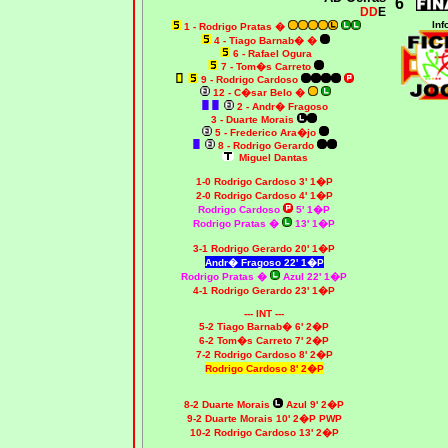
6
DD
E
Inf
1 - Rodrigo Pratas
�
4 - Tiago Barnab�
�
6 - Rafael Ogura
7 - Tom�s Carreto
9 - Rodrigo Cardoso
12 - C�sar Belo
�
2 - Andr� Fragoso
3 - Duarte Morais
5 - Frederico Ara�jo
8 - Rodrigo Gerardo
Miguel Dantas
1-0 Rodrigo Cardoso 3' 1�P
2-0 Rodrigo Cardoso 4' 1�P
Rodrigo Cardoso
5' 1�P
Rodrigo Pratas
�
13' 1�P
3-1 Rodrigo Gerardo 20' 1�P
Andr� Fragoso 22' 1�P
Rodrigo Pratas
�
Azul 22' 1�P
4-1 Rodrigo Gerardo 23' 1�P
--- INT ---
5-2 Tiago Barnab� 6' 2�P
6-2 Tom�s Carreto 7' 2�P
7-2 Rodrigo Cardoso 8' 2�P
Rodrigo Cardoso 8' 2�P
8-2 Duarte Morais
Azul 9' 2�P
9-2 Duarte Morais 10' 2�P PWP
10-2 Rodrigo Cardoso 13' 2�P