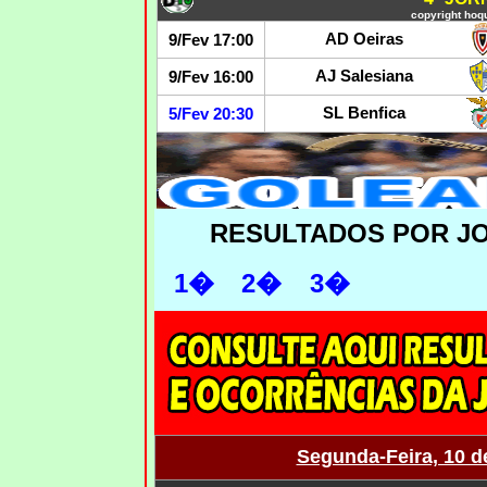
copyright hoqu
AD Oeiras
9/Fev 17:00
AJ Salesiana
9/Fev 16:00
SL Benfica
5/Fev 20:30
RESULTADOS POR J
1�
2�
3�
Segunda-Feira, 10 d