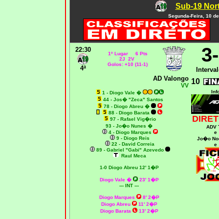
Sub-19 Nort
Segunda-Feira, 10 de
3
22:30
1º Lugar 6 Pts
2J 2V
Golos: +10 (11-1)
4ª
Interval
AD Valongo
10
VV
Inf
1 - Diogo Vale
�
44 - Jos� "Zeca" Santos
78 - Diogo Abreu
�
88 - Diogo Barata
DIRET
97 - Rafael Vig�rio
93 - Jo�o Nunes
�
ADV 
4 - Diogo Marques
e
9 - Diogo Reis
Jo�o No
22 - David Correia
e
89 - Gabriel "Gabi" Azevedo
Raul Meca
1-0 Diogo Abreu 12' 1�P
Diogo Vale �
23' 1�P
--- INT ---
Diogo Marques
8' 2�P
Diogo Abreu
11' 2�P
Diogo Barata
13' 2�P