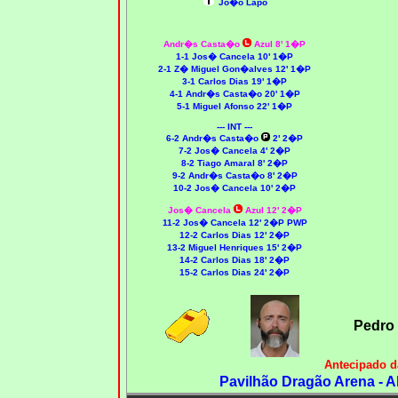
Jo�o Lapo
Andr�s Casta�o
Azul 8' 1�P
1-1 Jos� Cancela 10' 1�P
2-1 Z� Miguel Gon�alves 12' 1�P
3-1 Carlos Dias 19' 1�P
4-1 Andr�s Casta�o 20' 1�P
5-1 Miguel Afonso 22' 1�P
--- INT ---
6-2
Andr�s Casta�o
2' 2�P
7-2 Jos� Cancela 4' 2�P
8-2 Tiago Amaral 8' 2�P
9-2
Andr�s Casta�o 8' 2�P
10-2 Jos� Cancela 10' 2�P
Jos� Cancela
Azul 12' 2�P
11-2 Jos� Cancela 12' 2�P PWP
12-2 Carlos Dias 12' 2�P
13-2 Miguel Henriques 15' 2�P
14-2 Carlos Dias 18' 2�P
15-2 Carlos Dias 24' 2�P
Pedro 
Antecipado d
Pavilhão Dragão Arena - A