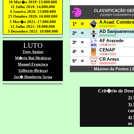
Crit�rio de Dese
2)
3)
ca
4)
os