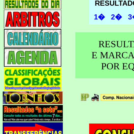
RESULTAD
1�
2�
3
RESUL
E MARC
POR E