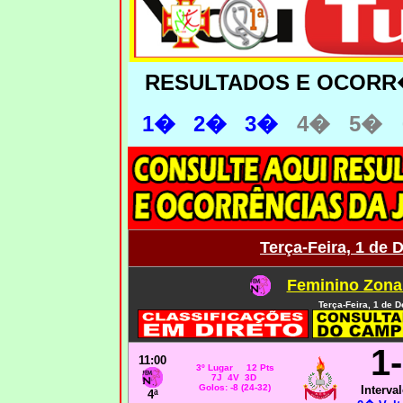
RESULTADOS E OCORR
1�
2�
3�
4
�
5�
Terça-Feira, 1 de
Feminino Zona
Terça-Feira, 1 de 
1
11:00
3
º Lugar 12 Pts
7J 4V 3D
Golos: -8 (24-32)
Interval
4ª