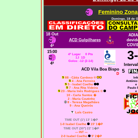
Feminino Zona
Domingo, 18 de O
18 Out
ADI
ACD Gulpilhares
devid
COVI
4ª
3
15:00
4º Lugar 0 Pts
1J 1D
Golos: -12 (2-14)
4ª
Interval
ACD Vila Boa Bispo
5
D
88 - Cátia Cardoso ®
Inf
4 - Ana Ferreira
António
5 - Isabel Coelho
e
7 - Ana Rita Videira
Paulo 
23 - Maria Inês Rodrigues ©
e
10 - Carla Santos �
2 - Maria Coutinho
8 - Teresa Magalhães
9 - Ana Queirós
Luís Castro
TIME OUT (1') 13' 1�P
1-0 Isabel Coelho
15' 1�P
TIME OUT (30'') 22' 1�P
--- INT ---
2-0 Isabel Coelho
5' 2�P