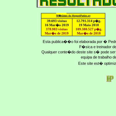
M�ximo
s do HoqueiPatins.pt
39.693 visitas
12
.791.
314
p�g.
16 Mar�o 2019
19 Maio 2018
378.983 visitas
109.
380
.
527
p�g.
Mar�o de 2019
Mar�o
de 201
8
Esta publica��o foi elaborada por � Ped
F�sica e treinador 
Qualquer conte�do deste site s� pode se
equipa de trabalho d
Este site est� optim