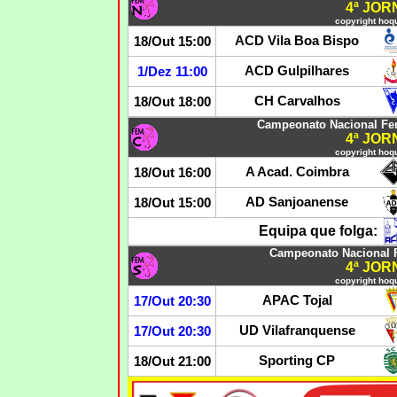
4ª JO
copyright hoqu
ACD Vila Boa Bispo
18/Out 15:00
ACD Gulpilhares
1/Dez 11:00
CH Carvalhos
18/Out 18:00
Campeonato Nacional Fe
4ª JO
copyright hoqu
A Acad. Coimbra
18/Out 16:00
AD Sanjoanense
18/Out 15:00
Equipa que folga:
Campeonato Nacional 
4ª JO
copyright hoqu
APAC Tojal
17/Out 20:30
UD Vilafranquense
17/Out 20:30
Sporting CP
18/Out 21:00