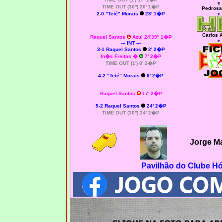
e
TIME OUT (30'') 20' 1�P
Pedrosa
2-0 "Teté" Morais
23' 1�P
e
Carlos 
Raquel Santos
Azul 24'39'' 1�P
e
--- INT ---
3-1 Raquel Santos
2' 2�P
In�s Freitas �
7' 2�P
TIME OUT (1') 8' 2�P
4-2 "Teté" Morais
9' 2�P
Raquel Santos
17' 2�P
5-2 Raquel Santos
24' 2�P
TIME OUT (30'') 24' 2�P
Jorge M
Pavilhão do Clube H