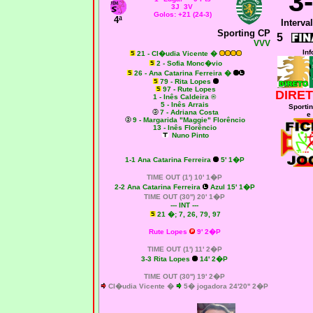
3
3J 3V
Golos: +21 (24-3)
4ª
Interval
Sporting CP
5
VVV
Inf
21 - Cl�udia Vicente �
2 - Sofia Monc�vio
26 - Ana Catarina Ferreira �
79 - Rita Lopes
97 - Rute Lopes
DIRET
1 - Inês Caldeira ®
5 - Inês Arrais
Sporti
7 - Adriana Costa
e
9 - Margarida "Maggie" Florêncio
13 - Inês Florêncio
Nuno Pinto
1-1
Ana Catarina Ferreira
5' 1�P
TIME OUT (1') 10' 1�P
2-2
Ana Catarina Ferreira
Azul 15' 1�P
TIME OUT (30'') 20' 1�P
--- INT ---
21 �; 7, 26, 79, 97
Rute Lopes
9' 2�P
TIME OUT (1') 11' 2�P
3-3 Rita Lopes
14' 2�P
TIME OUT (30'') 19' 2�P
Cl�udia Vicente �
5� jogadora 24'20'' 2�P