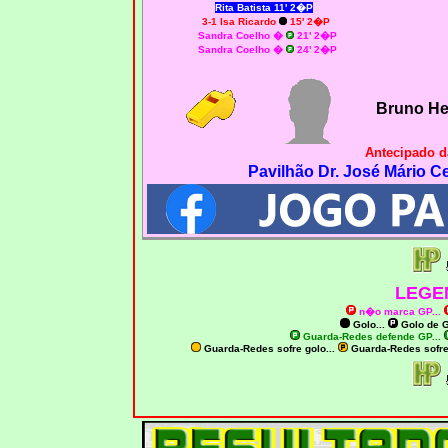
Rita Batista 11' 2�P
3-1 Isa Ricardo
15' 2�P
Sandra Coelho
�
21' 2�P
Sandra Coelho
�
24' 2�P
Bruno He
Antecipado d
Pavilhão Dr. José Mário Ce
LEGE
n�o marca GP
...
Golo...
Golo de
G
Guarda-Redes defende GP...
Guarda-Redes sofre golo...
Guarda-Redes sofr