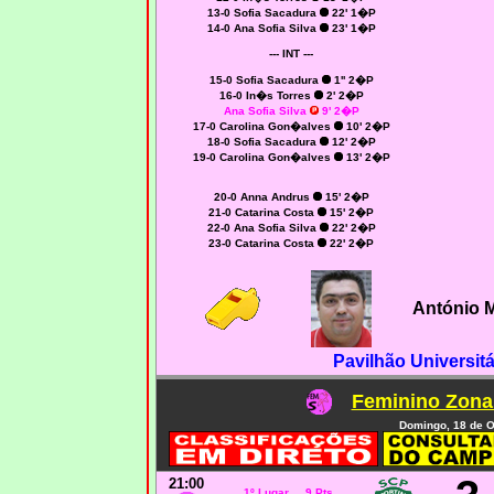
13-0 Sofia Sacadura
22' 1�P
14-0 Ana Sofia Silva
23' 1�P
--- INT ---
15-0 Sofia Sacadura
1'' 2�P
16-0 In�s Torres
2' 2�P
Ana Sofia Silva
9' 2�P
17-0 Carolina Gon�alves
10' 2�P
18-0 Sofia Sacadura
12' 2�P
19-0 Carolina Gon�alves
13' 2�P
20-0 Anna Andrus
15' 2�P
21-0 Catarina Costa
15' 2�P
22-0 Ana Sofia Silva
22' 2�P
23-0 Catarina Costa
22' 2�P
António 
Pavilhão Universitá
Feminino Zona 
Domingo, 18 de O
21:00
1º Lugar 9 Pts