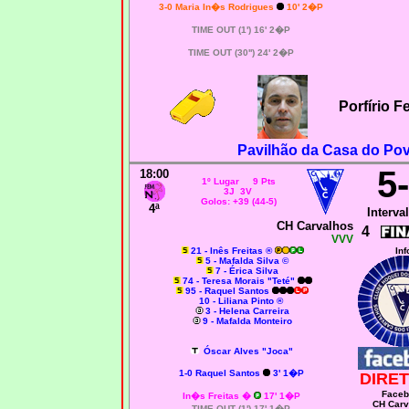
3-0 Maria In�s Rodrigues
10' 2�P
TIME OUT (1') 16' 2�P
TIME OUT (30'') 24' 2�P
Porfírio 
Pavilhão da Casa do Pov
5
18:00
1º Lugar 9 Pts
3J 3V
Golos: +39 (44-5)
4ª
Interval
CH Carvalhos
4
VVV
21 - Inês Freitas ®
Inf
5 - Mafalda Silva ©
7 - Érica Silva
74 - Teresa Morais "Teté"
95 - Raquel Santos
10 - Liliana Pinto ®
3 - Helena Carreira
9 - Mafalda Monteiro
Óscar Alves "Joca"
1-0 Raquel Santos
3' 1�P
DIRET
Faceb
In�s Freitas �
17' 1�P
CH Carv
TIME OUT (1') 17' 1�P