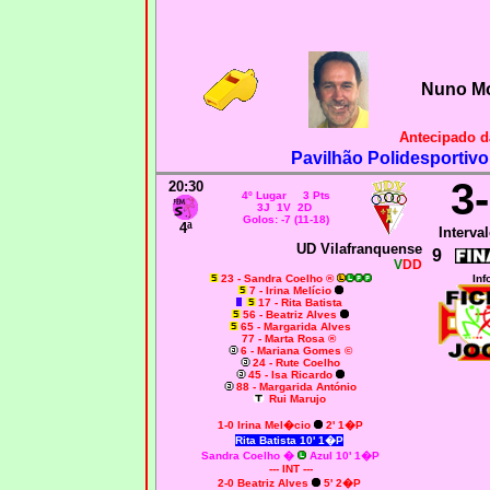
Nuno Mo
Antecipado d
Pavilhão Polidesportivo
3
20:30
4º Lugar 3 Pts
3J 1V 2D
Golos: -7 (11-18)
4ª
Interval
UD Vilafranquense
9
V
DD
23 - Sandra Coelho ®
Inf
7 - Irina Melício
17 - Rita Batista
56 - Beatriz Alves
65 - Margarida Alves
77 - Marta Rosa ®
6 - Mariana Gomes ©
24 - Rute Coelho
45 - Isa Ricardo
88 - Margarida António
Rui Marujo
1-0 Irina Mel�cio
2' 1�P
Rita Batista 10' 1�P
Sandra Coelho
�
Azul 10' 1�P
--- INT ---
2-0 Beatriz Alves
5' 2�P