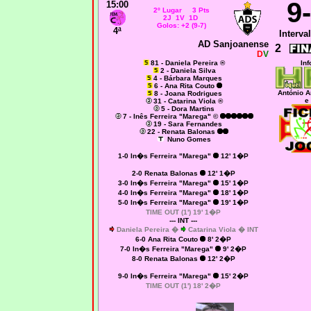
9
15:00
2º Lugar 3 Pts
2J 1V 1D
Golos: +2 (9-7)
4ª
Interval
AD Sanjoanense
2
D
V
81 - Daniela Pereira ®
Inf
2 - Daniela Silva
4 - Bárbara Marques
6 - Ana Rita Couto
António A
8 - Joana Rodrigues
e
31 - Catarina Viola ®
5 - Dora Martins
7 - Inês Ferreira "Marega" ©
19 - Sara Fernandes
22 - Renata Balonas
Nuno Gomes
1-0 In�s Ferreira "Marega"
12' 1�P
2-0 Renata Balonas
12' 1�P
3-0 In�s Ferreira "Marega"
15' 1�P
4-0 In�s Ferreira "Marega"
18' 1�P
5-0 In�s Ferreira "Marega"
19' 1�P
TIME OUT (1') 19' 1�P
--- INT ---
Daniela Pereira �
Catarina Viola � INT
6-0 Ana Rita Couto
8' 2�P
7-0 In�s Ferreira "Marega"
9' 2�P
8-0 Renata Balonas
12' 2�P
9-0 In�s Ferreira "Marega"
15' 2�P
TIME OUT (1') 18' 2�P