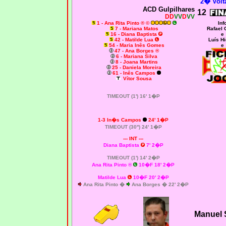
2� Volta
ACD Gulpilhares
12
DD
VV
D
VV
1 - Ana Rita Pinto ® ©
Inf
7 - Mariana Matos
Rafael 
16 - Diana Baptista
e
42 - Matilde Lua
Luís Hi
54 - Maria Inês Gomes
e
47 - Ana Borges ®
6 - Mariana Silva
8 - Joana Martins
25 - Daniela Moreira
61 - Inês Campos
Vítor Sousa
TIMEOUT (1') 16' 1�P
1-3 In�s Campos
24' 1�P
TIMEOUT (30'') 24' 1�P
--- INT ---
Diana Baptista
7' 2�P
TIMEOUT (1') 14' 2�P
Ana Rita Pinto ®
10�F 18' 2�P
Matilde Lua
10�F 20' 2�P
Ana Rita Pinto �
Ana Borges � 22' 2�P
Manuel 