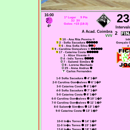
23
16:00
1º Lugar 9 Pts
3J 3V
Golos: +15 (18-3)
4ª
Interval
A Acad. Coimbra
2
VVV
10 - Ana Rita Pereira ®
Inf
2 - Sofia Sacadura
Gonçalo O
6 - Ana Sofia Silva
e
9 - Carolina Gonçalves ©
17 - Catarina Costa
1 - Alice Vicente ®
4 - Inês Torres
7 - Salomé Simões
8 - Lorena Machado
25 - Anna Andrus
Carlos Fernandes
1-0 Sofia Sacadura
4' 1�P
2-0 Carolina Gon�alves
6' 1�P
3-0 Catarina Costa
6' 1�P
4-0 Sofia Sacadura
7' 1�P
5-0 Catarina Costa
8' 1�P
6-0 Carolina Gon�alves
10' 1�P
7-0 Carolina Gon�alves
11' 1�P
8-0 Salom� Sim�es
13' 1�P
9-0 Catarina Costa
13' 1�P
10-0 In�s Torres
14' 1�P
11-0 In�s Torres
15' 1�P
12-0 In�s Torres
18' 1�P