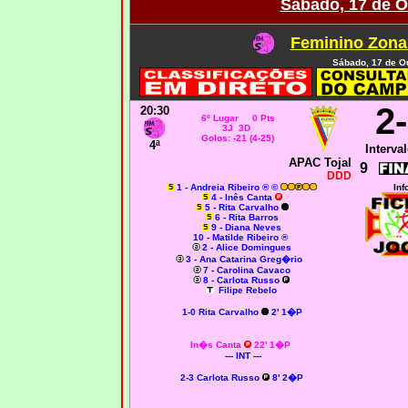
Sábado, 17 de O
Feminino Zona 
Sábado, 17 de O
2
20:30
6º Lugar 0 Pts
3J 3D
Golos: -21 (4-25)
4ª
Interval
APAC Tojal
9
DDD
1 - Andreia Ribeiro ® ©
Inf
4 - Inês Canta
5 - Rita Carvalho
6 - Rita Barros
9 - Diana Neves
10 - Matilde Ribeiro ®
2 - Alice Domingues
3 - Ana Catarina Greg�rio
7 - Carolina Cavaco
8 - Carlota Russo
Filipe Rebelo
1-0 Rita Carvalho
2' 1�P
In�s Canta
22' 1�P
--- INT ---
2-3 Carlota Russo
8' 2�P