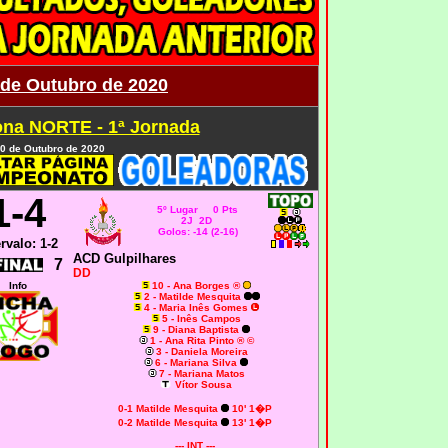
0 de Outubro de 2020
na NORTE - 1ª Jornada
20 de Outubro de 2020
1-4
5º Lugar 0 Pts
2J 2D
Golos: -14 (2-16)
ervalo: 1-2
ACD Gulpilhares
7
DD
Info
10 - Ana Borges ®
2 - Matilde Mesquita
4 - Maria Inês Gomes
5 - Inês Campos
9 - Diana Baptista
1 - Ana Rita Pinto ® ©
3 - Daniela Moreira
6 - Mariana Silva
7 - Mariana Matos
Vítor Sousa
0-1
Matilde Mesquita
10' 1�P
0-2
Matilde Mesquita
13' 1�P
--- INT ---