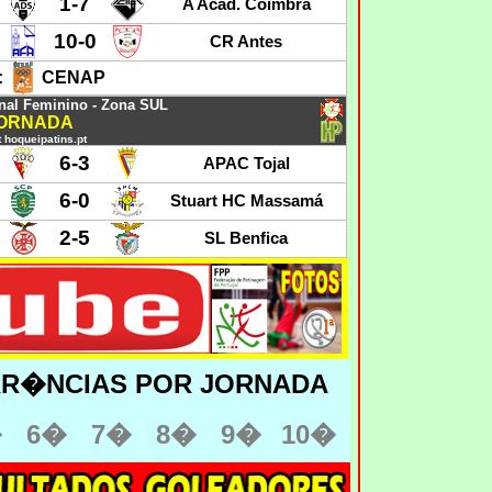
1-7
A Acad. Coimbra
10-0
CR Antes
:
CENAP
al Feminino - Zona SUL
JORNADA
 hoqueipatins.pt
6-3
APAC Tojal
6-0
Stuart HC Massamá
2-5
SL Benfica
RR�NCIAS POR JORNADA
�
6�
7�
8�
9�
10�