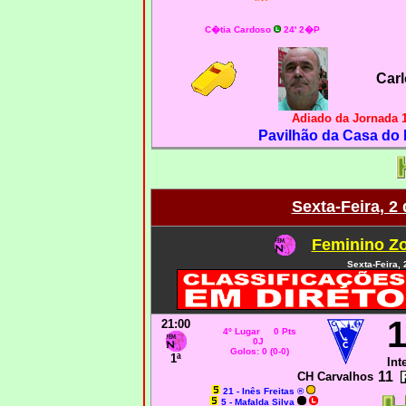
C�tia Cardoso
24' 2�P
Carl
Adiado da Jornada 1.
Pavilhão da Casa do 
Sexta-Feira, 2
Feminino Zo
Sexta-Feira,
1
21:00
4º Lugar 0 Pts
0J
Golos: 0 (0-0)
1ª
Int
11
CH Carvalhos
21 - Inês Freitas ®
5 - Mafalda Silva