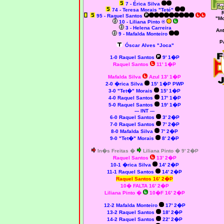
7 - Érica Silva
74 - Teresa Morais "Teté"
R
95 - Raquel Santos
"Mo
10 - Liliana Pinto ®
3 - Helena Carreira
Ant
9 - Mafalda Monteiro
P
Óscar Alves "Joca"
1-0 Raquel Santos
9' 1�P
Raquel Santos
11' 1�P
Mafalda Silva
Azul 13' 1�P
2-0 �rica Silva
15' 1�P PWP
3-0 "Tet�" Morais
15' 1�P
4-0 Raquel Santos
17' 1�P
5-0 Raquel Santos
19' 1�P
--- INT ---
6-0 Raquel Santos
3' 2�P
7-0 Raquel Santos
7' 2�P
8-0 Mafalda Silva
7' 2�P
9-0 "Tet�" Morais
8' 2�P
In�s Freitas �
Liliana Pinto � 9' 2�P
Raquel Santos
13' 2�P
10-1 �rica Silva
14' 2�P
11-1 Raquel Santos
14' 2�P
Raquel Santos 16' 2�P
10� FALTA 16' 2�P
Liliana Pinto
�
10�F 16' 2�P
12-2 Mafalda Monteiro
17' 2�P
13-2 Raquel Santos
18' 2�P
14-2 Raquel Santos
22' 2�P