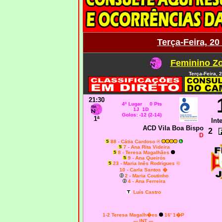
Terça-Feira, 2
Feminino Zo
Terça-Feira, 
21:30
4º Lugar 0 Pts
1J 1D
Golos: -12 (2-14)
1ª
Int
ACD Vila Boa Bispo
2
D
88 - Cátia Cardoso ®
7 - Ana Rita Videira
8 - Teresa Magalhães
9 - Ana Queirós
23 - Maria Inês Rodrigues ©
10 - Carla Santos �
2 - Maria Coutinho
4 - Ana Ferreira
Luís Castro
1-2
Teresa Magalh�es
16' 1�P
--- INT ---