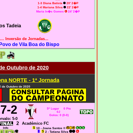
1-3 Diana Batista
20' 2�P
1-4 Mariana Silva
22' 2�P
Maria In�s Gomes
24' 2�P
os Tadeia
.. Inversão de Jornadas...
Povo de Vila Boa do Bispo
 de Outubro de 2020
na NORTE - 1ª Jornada
 2 de Outubro de 2020
7-2
5º Lugar 0 Pts
0J
Golos: 0 (0-0)
ervalo: 5-0
2
Académico FC
Info
10 - Joana Santos ®
2 - Tatiana Silva