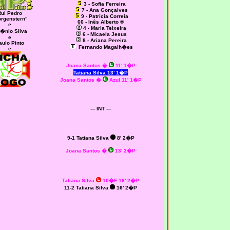
3 - Sofia Ferreira
7 - Ana Gonçalves
ui Pedro
9 - Patrícia Correia
rgenstern"
66 - Inês Alberto ®
e
4 - Maria Teixeira
�nio Silva
6 - Micaela Jesus
e
8 - Ariana Pereira
aulo Pinto
Fernando Magalh�es
e
Joana Santos
�
11' 1�P
Tatiana Silva 13' 1�P
Joana Santos
�
Azul 11' 1�P
--- INT ---
9-1 Tatiana Silva
8' 2�P
Joana Santos
�
13' 2�P
Tatiana Silva
10�F 16' 2�P
11-2 Tatiana Silva
16' 2�P