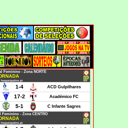
l Feminino - Zona NORTE
JORNADA
 hoqueipatins.pt
1-4
ACD Gulpilhares
17-2
Académico FC
5-1
C Infante Sagres
l Feminino - Zona CENTRO
JORNADA
 hoqueipatins.pt