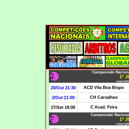
Campeonato Naciona
1ª 
copyright
ACD Vila Boa Bispo
20/Out 21:30
CH Carvalhos
2/Out 21:00
C Acad. Feira
27/Set 18:00
Campeonato Naciona
1ª 
copyright