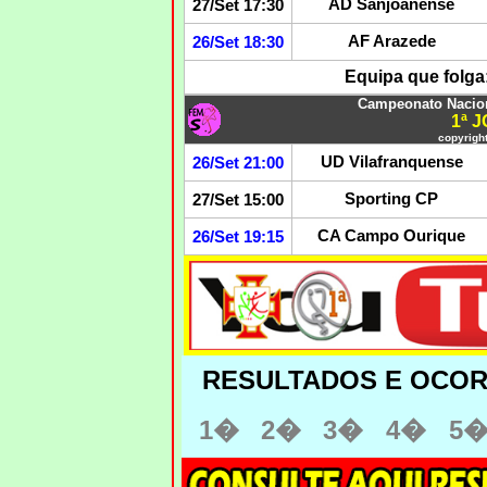
AD Sanjoanense
27/Set 17:30
AF Arazede
26/Set 18:30
Equipa que folga
Campeonato Nacion
1ª 
copyright
UD Vilafranquense
26/Set 21:00
Sporting CP
27/Set 15:00
CA Campo Ourique
26/Set 19:15
RESULTADOS E OCO
1�
2�
3�
4
�
5