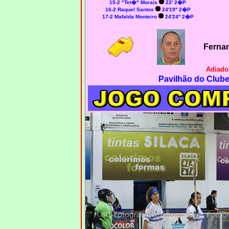
15-2 "Tet�" Morais
22' 2�P
16-2 Raquel Santos
24'19'' 2�P
17-2 Mafalda Monteiro
24'24'' 2�P
Fernan
Adiado
Pavilhão do Club