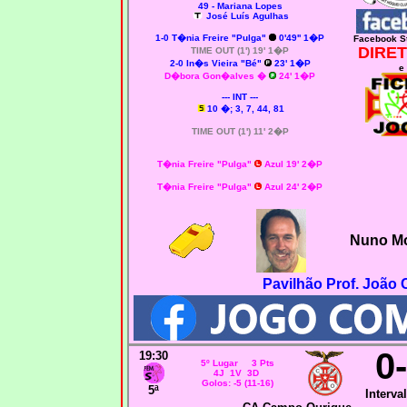
49 - Mariana Lopes
José Luís Agulhas
1-0
T�nia Freire "Pulga"
0'49'' 1�P
Facebook S
DIRET
TIME OUT (1') 19' 1�P
2-0 In�s Vieira "Bé"
23' 1�P
e
D�bora Gon�alves �
24' 1�P
--- INT ---
10 �; 3, 7, 44, 81
TIME OUT (1') 11' 2�P
T�nia Freire "Pulga"
Azul 19' 2�P
T�nia Freire "Pulga"
Azul 24' 2�P
Nuno Mo
Pavilhão Prof. João
0
19:30
5º Lugar 3 Pts
4J 1V 3D
Golos: -5 (11-16)
5ª
Interval