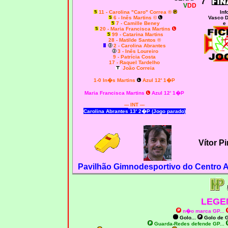
7
V
DD
11 - Carolina "Caro" Correa ®
Inf
6 - Inês Martins ©
Vasco 
7 - Camille Beney
e
20 - Maria Francisca Martins
99 - Catarina Martins
28 - Matilde Santos ®
2 - Carolina Abrantes
3 - Inês Loureiro
9 - Patrícia Costa
17 - Raquel Tardelho
João Correia
1-0
In�s Martins
Azul 12' 1�P
Maria Francisca Martins
Azul 12' 1�P
--- INT ---
Carolina Abrantes
13' 2�P (Jogo parado)
Vítor P
Pavilhão Gimnodesportivo do Centro At
LEGE
n�o marca GP
...
Golo...
Golo de
G
Guarda-Redes defende GP...