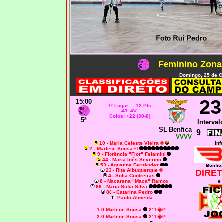
Feminino Zona 
Domingo, 25 de O
23
15:00
1º Lugar 12 Pts
4J 4V
Golos: +22 (30-8)
5ª
Interval
SL Benfica
9
VVVV
10 - Maria Celeste Vieira ®
Inf
2 - Marlene Sousa ©
9 - Florência "Flor" Felamini
44 - Maria Inês Severino
53 - Agustina Fernández
Benfic
23 - Rita Albuquerque ®
DIRET
4 - Sofia Contreiras
8 - Macarena "Maca" Ramos
e
66 - Maria Sofia Silva
88 - Catarina Pedro
Paulo Almeida
1-0
Marlene Sousa
2' 1�P
2-0
Marlene Sousa
2' 1�P