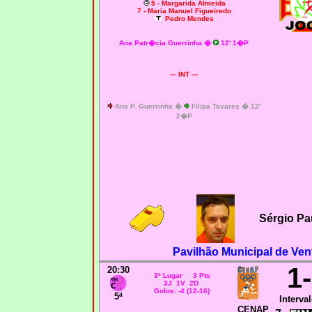
5 - Margarida Almeida
7 - Maria Manuel Figueiredo
Pedro Mendes
Ana Patr�cia Guerrinha �
12' 1�P
--- INT ---
Ana P. Guerrinha �
Filipa Tavares � 12'
2�P
Sérgio Pa
Pavilhão Municipal de Ven
1
20:30
3º Lugar 3 Pts
3J 1V 2D
Golos: -4 (12-16)
5ª
Interval
CENAP