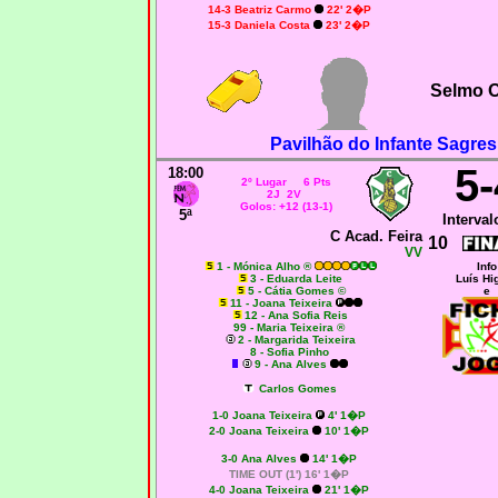
14-3 Beatriz Carmo
22' 2�P
15-3 Daniela Costa
23' 2�P
Selmo O
Pavilhão do Infante Sagres
5-
18:00
2º Lugar 6 Pts
2J 2V
Golos: +12 (13-1)
5ª
Interval
C Acad. Feira
10
VV
1 - Mónica Alho ®
Info
3 - Eduarda Leite
Luís Hi
5 - Cátia Gomes ©
e
11 - Joana Teixeira
12 - Ana Sofia Reis
99 - Maria Teixeira ®
2 - Margarida Teixeira
8 - Sofia Pinho
9 - Ana Alves
Carlos Gomes
1-0
Joana Teixeira
4' 1�P
2-0
Joana Teixeira
10' 1�P
3-0 Ana Alves
14' 1�P
TIME OUT (1') 16' 1�P
4-0
Joana Teixeira
21' 1�P