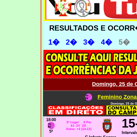
RESULTADOS E OCORR
1�
2�
3�
4�
5�
Domingo, 25 de 
Feminino Zona
Domingo, 25 de O
15
18:00
3º Lugar 6 Pts
4J 2V 2D
Golos: +2 (14-12)
5ª
Interval