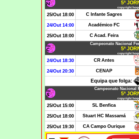
5ª JO
copyright hoqu
C Infante Sagres
25/Out 18:00
Académico FC
24/Out 14:00
C Acad. Feira
25/Out 18:00
Campeonato Nacional Fe
5ª JO
copyright hoqu
CR Antes
24/Out 18:30
CENAP
24/Out 20:30
Equipa que folga:
Campeonato Nacional 
5ª JO
copyright hoqu
SL Benfica
25/Out 15:00
Stuart HC Massamá
25/Out 18:00
CA Campo Ourique
25/Out 19:30