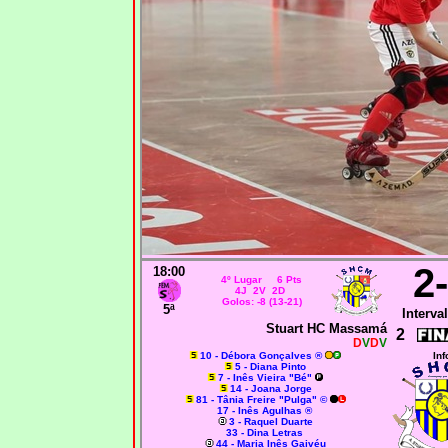
2
18:00
4º Lugar 6 Pts
4J 2V 2D
Golos: -8 (13-21)
5ª
Interval
Stuart HC Massamá
2
D
V
D
V
10 - Débora Gonçalves ®
Inf
5 - Diana Pinto
7 - Inês Vieira "Bé"
14 - Joana Jorge
81 - Tânia Freire "Pulga" ©
17 - Inês Agulhas ®
3 - Raquel Duarte
33 - Dina Letras
44 - Maria Inês Gaivéu