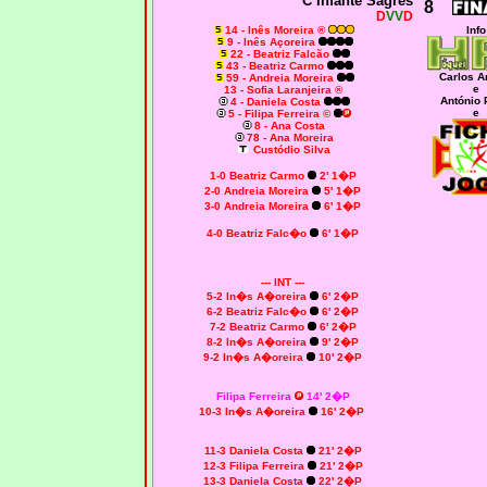
C Infante Sagres
8
D
VV
D
14 - Inês Moreira ®
Info
9 - Inês Açoreira
22 - Beatriz Falcão
43 - Beatriz Carmo
Carlos A
59 - Andreia Moreira
e
13 - Sofia Laranjeira ®
António 
4 - Daniela Costa
e
5 - Filipa Ferreira ©
8 - Ana Costa
78 - Ana Moreira
Custódio Silva
1-0
Beatriz Carmo
2' 1�P
2-0
Andreia Moreira
5' 1�P
3-0
Andreia Moreira
6' 1�P
4-0 Beatriz Falc�o
6' 1�P
--- INT ---
5-2 In�s A�oreira
6' 2�P
6-2
Beatriz Falc�o
6' 2�P
7-2
Beatriz Carmo
6' 2�P
8-2 In�s A�oreira
9' 2�P
9-2 In�s A�oreira
10' 2�P
Filipa Ferreira
14' 2�P
10-3 In�s A�oreira
16' 2�P
11-3 Daniela Costa
21' 2�P
12-3 Filipa Ferreira
21' 2�P
13-3 Daniela Costa
22' 2�P