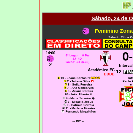
Sábado, 24 de O
Feminino Zona
Sábado, 24 de O
0
14:00
6º Lugar 0 Pts
4J 4D
Golos: -31 (5-36)
5ª
Interval
Académico FC
12
DDDD
10 - Joana Santos ®
Inf
2 - Tatiana Silva
Paulo 
3 - Sofia Ferreira
e
7 - Ana Gonçalves
8 - Ariana Pereira
66 - Inês Alberto ®
4 - Maria Teixeira �
6 - Micaela Jesus
9 - Patrícia Correia
11 - Marlene Moreira
Fernando Magalhães
--- INT ---