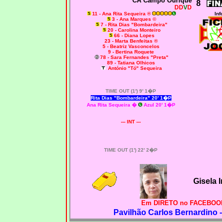
CA Campo Ourique
8
DD
V
D
11 - Ana Rita Sequeira ®
Inf
3 - Ana Marques ©
7 - Rita Dias "Bombardeira"
20 - Carolina Monteiro
66 - Diana Lopes
23 - Marta Benfeitas ®
5 - Beatriz Vasconcelos
9 - Bertina Roquete
78 - Sara Fernandes "Preta"
89 - Tatiana Olhicos
António "Tó" Sequeira
TIME OUT (1') 9' 1�P
Rita Dias "Bombardeira" 20' 1�P
Ana Rita Sequeira �
Azul 20' 1�P
--- INT ---
TIME OUT (1') 22' 2�P
Gisela 
Em DIRETO no FACEBOOK
Pavilhão Carlos Bernardino 