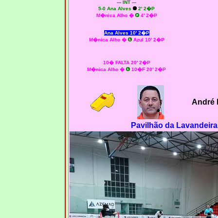
--- INT ---
5-0 Ana Alves
2' 2�P
M�nica Alho �
4' 2�P
Ana Alves 10' 2�P
M�nica Alho �
Azul 10' 2�P
10� FALTA 20' 2�P
M�nica Alho �
10�F 20' 2�P
André 
Pavilhão da Lavandeira 