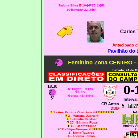
Tatiana Silva
10�F 15' 2�P
10� FALTA 22' 2�P
Carlos 
Antecipado d
Pavilhão do 
Feminino Zona CENTRO - 
Sábado, 24 de O
0-
18:30
5º Lugar 0 Pts
3J 3D
Golos: -41 (3-44)
5ª
Interval
CR Antes
5
DDD
1 - Ana Patrícia Guerrinha ®
Inf
2 - Mariana Duarte ©
9 - Emília Cardoso
10 - Bárbara Rosa
António A
11 - Beatriz Filipe
e
12 - Filipa Tavares ®
3 - Maria Tavares
4 - Andreia Tomás