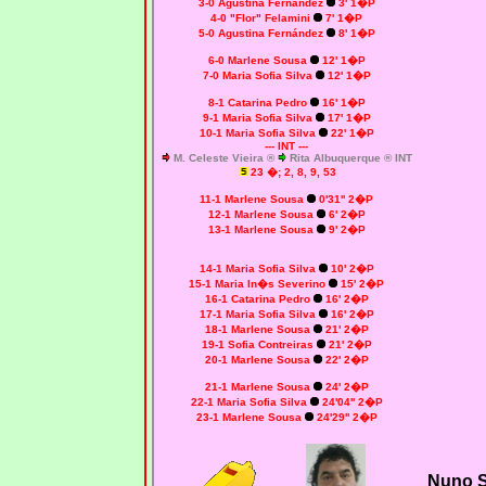
3-0
Agustina Fernández
3' 1�P
4-0
"Flor" Felamini
7' 1�P
5-0
Agustina Fernández
8' 1�P
6-0
Marlene Sousa
12' 1�P
7-0
Maria Sofia Silva
12' 1�P
8-1 Catarina Pedro
16' 1�P
9-1
Maria Sofia Silva
17' 1�P
10-1
Maria Sofia Silva
22' 1�P
--- INT ---
M. Celeste Vieira ®
Rita Albuquerque ® INT
23
�; 2, 8, 9, 53
11-1
Marlene Sousa
0'31'' 2�P
12-1
Marlene Sousa
6' 2�P
13-1
Marlene Sousa
9' 2�P
14-1
Maria Sofia Silva
10' 2�P
15-1
Maria In�s Severino
15' 2�P
16-1 Catarina Pedro
16' 2�P
17-1
Maria Sofia Silva
16' 2�P
18-1
Marlene Sousa
21' 2�P
19-1
Sofia Contreiras
21' 2�P
20-1
Marlene Sousa
22' 2�P
21-1
Marlene Sousa
24' 2�P
22-1
Maria Sofia Silva
24'04'' 2�P
23-1
Marlene Sousa
24'29'' 2�P
Nuno 