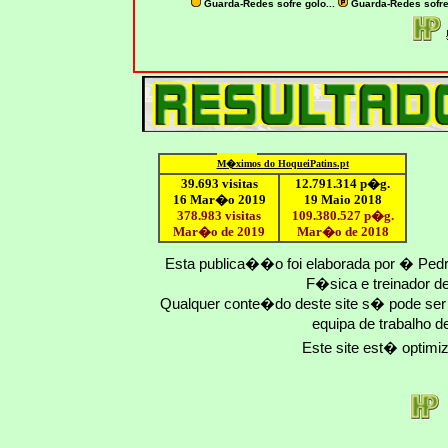
Guarda-Redes sofre golo...
Guarda-Redes sofr
M�ximo
s do HoqueiPatins.pt
39.693 visitas
12
.791.
314
p�g.
16 Mar�o 2019
19 Maio 2018
378.983 visitas
109.
380
.
527
p�g.
Mar�o de 2019
Mar�o
de 201
8
Esta publica��o foi elaborada por � Ped
F�sica e treinador 
Qualquer conte�do deste site s� pode se
equipa de trabalho d
Este site est� optim