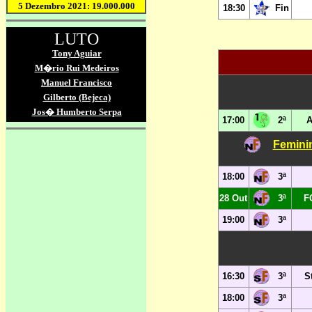
18:30
Fin
17:00
2ª
A
Femini
18:00
3ª
28 Out
3ª
FC
19:00
3ª
16:30
3ª
S
18:00
3ª