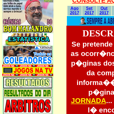
CONSULTE AQ
Ago
Set
Out
2017
2017
2017
DESCR
Se pretende
as ocorr�nc
p�ginas dos
da comp
informa��o
p�gin
JORNADA
..
l� enc