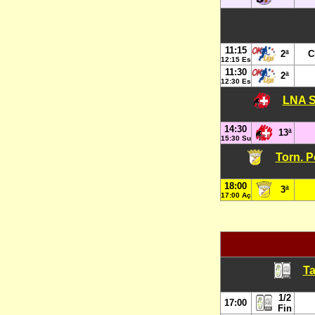
11:15
2ª
C
12:15 Es
11:30
2ª
12:30 Es
LNA S
14:30
13ª
15:30 Su
Torn. P
18:00
3ª
17:00 Aç
Ta
1/2
17:00
Fin