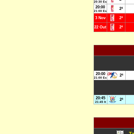
20:30 Es
20:00
2ª
21:00 Es
3 Nov
2ª
22 Out
2ª
20:00
2ª
21:00 Es
20:45
2ª
21:45 It
Ta