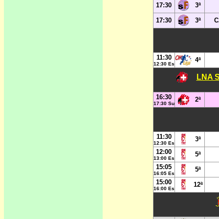
17:30
3ª
17:30
3ª
C
11:30
4ª
12:30 Es
LNA S
16:30
2ª
17:30 Su
11:30
3ª
12:30 Es
12:00
5ª
13:00 Es
15:05
5ª
16:05 Es
15:00
12ª
16:00 Es