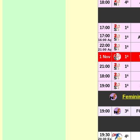
18:00
4ª
17:00
1ª
17:00
1ª
A
16:00 Aç
22:00
1ª
21:00 Aç
1 Nov
1ª
21:00
1ª
18:00
1ª
19:00
1ª
Femini
19:00
3ª
FC
19:30
4ª
20:30 Es