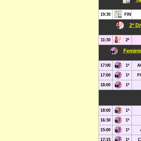
19:30
FIN
2ª D
11:30
2ª
Femini
17:00
1ª
A
17:00
1ª
FC
18:00
1ª
18:00
1ª
16:30
1ª
15:00
1ª
17:15
1ª
C