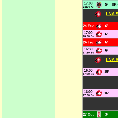
17:00
5ª
SK 
18:00 Al
LNA S
24 Fev
6ª
17:00
6ª
18:00 Su
24 Fev
6ª
16:30
6ª
17:30 Su
LNA S
16:00
15ª
17:00 Su
16:00
16ª
17:00 Su
27 Out
3ª