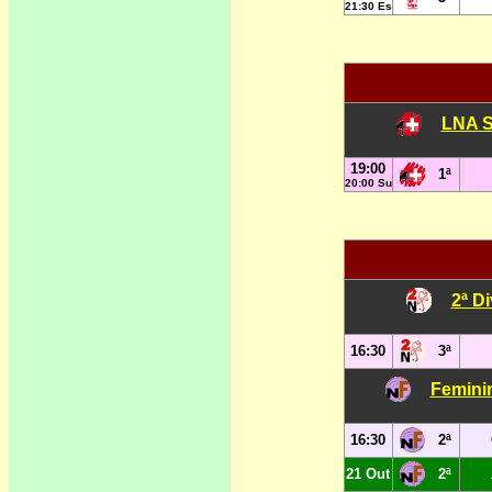
21:30 Es
LNA S
19:00
1ª
20:00 Su
2ª D
16:30
3ª
Femini
16:30
2ª
21 Out
2ª