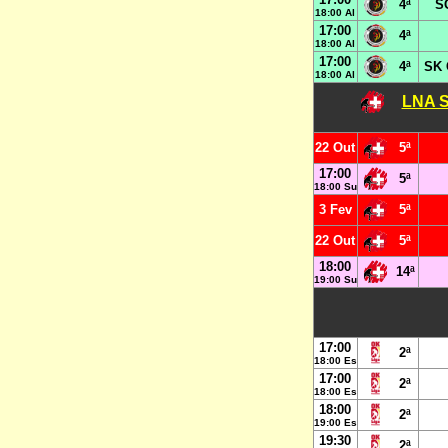
4ª
S
18:00 Al
17:00
4ª
18:00 Al
17:00
4ª
SK 
18:00 Al
LNA S
22 Out
5ª
17:00
5ª
18:00 Su
3 Fev
5ª
22 Out
5ª
18:00
14ª
19:00 Su
17:00
2ª
18:00 Es
17:00
2ª
18:00 Es
18:00
2ª
19:00 Es
19:30
2ª