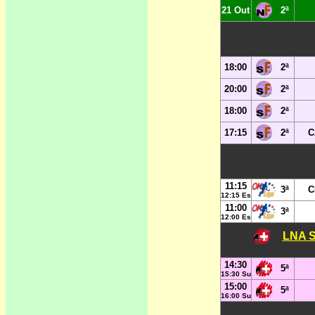
21 Out
2ª
18:00
2ª
20:00
2ª
18:00
2ª
17:15
2ª
C
11:15
3ª
C
12:15 Es
11:00
3ª
12:00 Es
LNA S
14:30
5ª
15:30 Su
15:00
5ª
16:00 Su