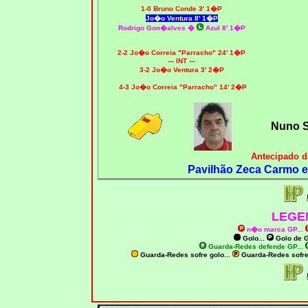
1-0 Bruno Conde 3' 1�P
Jo�o Ventura 8' 1�P
Rodrigo Gon�alves
�
Azul 8' 1�P
2-2 Jo�o Correia "Parracho" 24' 1�P
--- INT ---
3-2 Jo�o Ventura 3' 2�P
4-3 Jo�o Correia "Parracho" 14' 2�P
Nuno 
Antecipado d
Pavilhão Zeca Carmo e
LEGE
n�o marca GP
...
Golo...
Golo de
G
Guarda-Redes defende GP...
Guarda-Redes sofre golo...
Guarda-Redes sofr