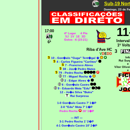
Sub-19 Nort
Domingo, 23 de Fe
11
17:00
4º Lugar 4 Pts
5J 1V 1E 3D
Golos: -6 (15-21)
Interval
6ª
1ª Volt
Riba d'Ave HC
3
V
D
E
DD
Inf
10 -
Gon�alo "Guga" Tent�gal �
Rui Sur
4 - Carlos Figueira "Carlitos"
e
7 - Francisco Abreu
Vítor Olivei
38 - Jos� Pedro Matos
e
79 - Pedro Rocha
77 - Miguel Rocha
�
2 - Edgar Alves
�
6 - Gon�alo Castro
9 - Eduardo Mota "Edu"
12 - Jo�o Silva "Butra"
Rui Surpresa
1-0 Gon�alo Castro 7' 1�P
2-0 "Edu" Mota 7' 1�P
Pedro Rocha
16' 1�P
--- INT ---
3-1 Pedro Rocha 1' 2�P
4-1 Gon�alo Castro 10' 2�P