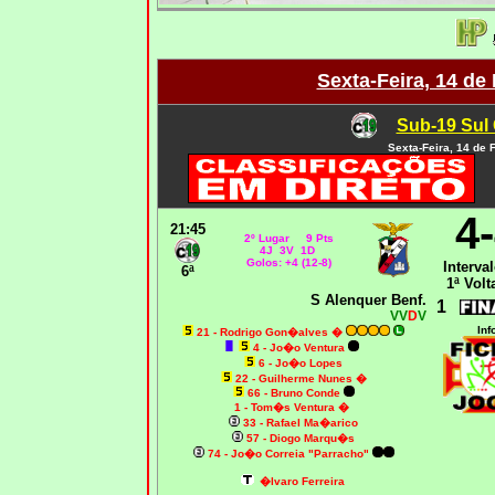
Sexta-Feira, 14 de
Sub-19 Sul 
Sexta-Feira, 14 de 
4
21:45
2º Lugar 9 Pts
4J 3V 1D
Golos: +4 (12-8)
Interval
6ª
1ª Volt
S Alenquer Benf.
1
VV
D
V
Inf
21 - Rodrigo Gon�alves
�
4 - Jo�o Ventura
6 - Jo�o Lopes
22 - Guilherme Nunes
�
66 - Bruno Conde
1 - Tom�s Ventura
�
33 - Rafael Ma�arico
57 - Diogo Marqu�s
74 - Jo�o Correia "Parracho"
�lvaro Ferreira