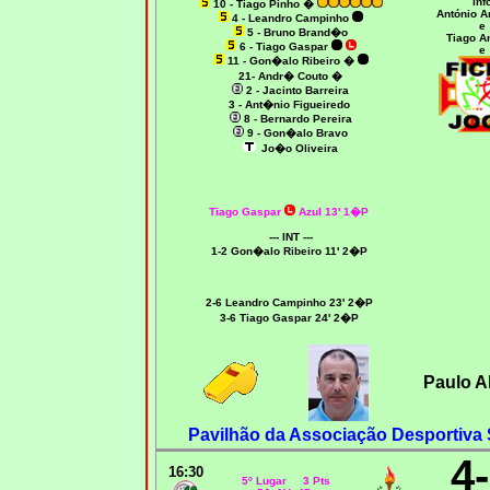
Inf
10 -
Tiago Pinho �
António A
4 - Leandro Campinho
e
5 - Bruno Brand�o
Tiago A
6 - Tiago Gaspar
e
11 - Gon�alo Ribeiro
�
21- Andr� Couto
�
2 - Jacinto Barreira
3 - Ant�nio Figueiredo
8 - Bernardo Pereira
9 - Gon�alo Bravo
Jo�o Oliveira
Tiago Gaspar
Azul
13' 1�P
--- INT ---
1-2 Gon�alo Ribeiro 11' 2�P
2-6 Leandro Campinho 23' 2�P
3-6 Tiago Gaspar 24' 2�P
Paulo A
Pavilhão da Associação Desportiva
4
16:30
5º Lugar 3 Pts