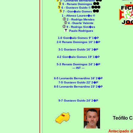
3 - Leonardo Bernardino
e
5 - Renato Domingos
6 - Gustavo Guido ©
7 - Gon�alo Gomes
1 - Afonso Louren�o ®
2 - Rodrigo Mendes
4 - Duarte Valente
9 - Rodrigo Sim�es
Paulo Rodrigues
1-0 Gon�alo Gomes 9' 1�P
2-0 Renato Domingos 10' 1�P
3-1 Gustavo Guido 16' 1�P
4-2 Gon�alo Gomes 19' 1�P
5-3 Renato Domingos 24' 1�P
--- INT ---
6-5 Leonardo Bernardino 16' 2�P
7-5 Gustavo Guido 22' 2�P
8-5 Leonardo Bernardino 23' 2�P
9-7 Gustavo Guido 24' 2�P
Teófilo 
Antecipado d