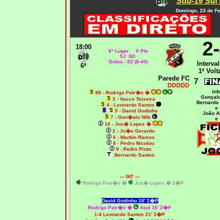
Sub-19 Sul 
Domingo, 23 de Fe
2
18:00
6º Lugar 0 Pts
5J 5D
Golos: -32 (8-40)
Interval
6ª
1ª Volt
Parede FC
7
DDDDD
Inf
88 - Rodrigo Patr�o
�
Gonçalo
3 - Vasco Teixeira
Bernardo
4 - Leonardo Santos
e
5 - David Godinho
João A
7 - Gon�alo Nifo
e
10 - Jos� Lopes
�
2 - Jo�o Gerardo
6 - Martim Ramos
8 - Pedro Nicolau
9 - Pedro Pinto
Bernardo Santos
--- INT ---
Rodrigo Patr�o �
Jos� Lopes � 2�P
David Godinho 16' 2�P
Rodrigo Patr�o
�
Azul 16' 2�P
1-4 Leonardo Santos 21' 2�P