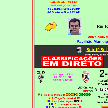
Lu�s Sim�es 19' 2�P
TIME OUT (1') 20' 2�P
3-3 Gon�alo Silva 22' 2�P
4-3 Gon�alo Silva 23' 2�P
Rui T
Antecipado d
Pavilhão Municip
Sub-19 Sul 
Sexta-Feira, 21 de 
2
22:15
4º Lugar 7 Pts
5J 2V 1E 2D
Golos: +7 (28-21)
Interval
6ª
1ª Volt
AD Oeiras
9
DD
E
VV
Inf
1 - Rodrigo Pratas
�
Miguel 
4 - Tiago Barnab�
�
e
6 - Rafael Ogura
Irene Be
7 - Tom�s Carreto
e
9 - Rodrigo Cardoso