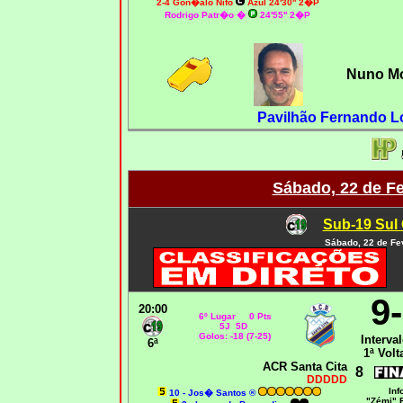
2-4 Gon�alo Nifo
Azul 24'30'' 2�P
Rodrigo Patr�o
�
24'55'' 2�P
Nuno Mo
Pavilhão Fernando L
Sábado, 22 de Fe
Sub-19 Sul 
Sábado, 22 de Fe
9
20:00
6º Lugar 0 Pts
5J 5D
Golos: -18 (7-25)
Interval
6ª
1ª Volt
ACR Santa Cita
8
DDDDD
Inf
10 - Jos� Santos ®
"Zémi" 