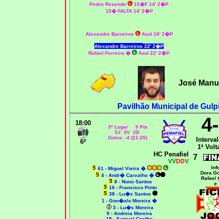
Pedro Resende
15�F 14' 2�P
15� FALTA 14' 2�P
Alexandre Barreiros
Azul 18' 2�P
Alexandre Barreiros
22' 2�P
Rafael Ferreira �
Azul 22' 2�P
José Manue
Pavilhão Municipal de Gulpi
4
18:00
3º Lugar 9 Pts
5J 3V 2D
Golos: -4 (21-25)
Interval
6ª
1ª Volt
HC Penafiel
7
VV
DD
V
Inf
61 -
Miguel Vieira �
Dora G
4 - Andr� Carvalho
�
Rafael 
8 - Nuno Santos
e
16 - Francisco Pinto
38 - Lu�s Santos
1 - Gon�alo Moreira
�
3 - Lu�s Moreira
9 - Andreia Moreira
19 - Samuel Coelho