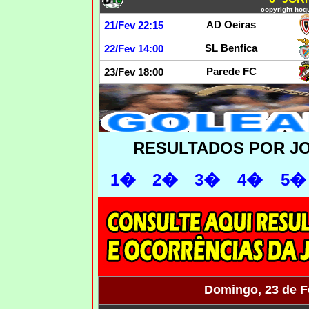
copyright hoqu
AD Oeiras
21/Fev 22:15
SL Benfica
22/Fev 14:00
Parede FC
23/Fev 18:00
RESULTADOS POR J
1�
2�
3�
4�
5�
Domingo, 23 de F