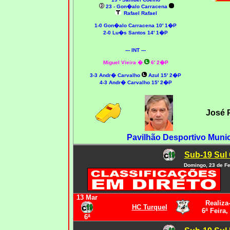
23 - Gon�alo Carracena
Rafael Rafael
1-0 Gon�alo Carracena 10' 1�P
2-0 Lu�s Santos 14' 1�P
--- INT ---
Miguel Vieira �
6' 2�P
3-3 Andr� Carvalho
Azul 15' 2�P
4-3 Andr� Carvalho 15' 2�P
José 
Pavilhão Desportivo Munic
Sub-19 Sul 
Domingo, 23 de Fe
13 Mar
Realiza
HC Turquel
6ª Feira,
6ª