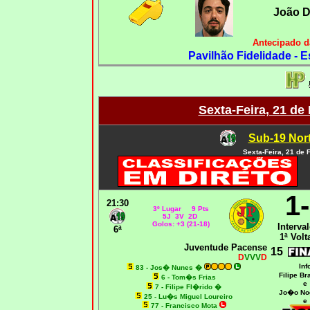
João D
Antecipado d
Pavilhão Fidelidade - E
Sexta-Feira, 21 de
Sub-19 Nort
Sexta-Feira, 21 de 
1
21:30
3º Lugar 9 Pts
5J 3V 2D
Golos: +3 (21-18)
Interval
6ª
1ª Volt
Juventude Pacense
15
D
VVV
D
Inf
83 - Jos� Nunes
�
Filipe B
6 - Tom�s Frias
e
7 - Filipe Fl�rido
�
Jo�o No
25 - Lu�s Miguel Loureiro
e
77 - Francisco Mota