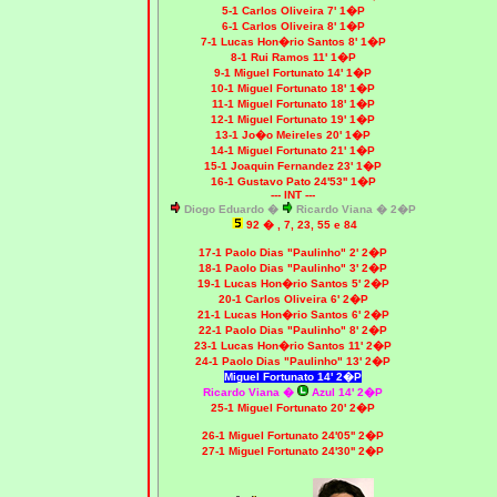
5-1 Carlos Oliveira 7' 1�P
6-1 Carlos Oliveira 8' 1�P
7-1 Lucas Hon�rio Santos 8' 1�P
8-1 Rui Ramos 11' 1�P
9-1 Miguel Fortunato 14' 1�P
10-1 Miguel Fortunato 18' 1�P
11-1 Miguel Fortunato 18' 1�P
12-1 Miguel Fortunato 19' 1�P
13-1 Jo�o Meireles 20' 1�P
14-1 Miguel Fortunato 21' 1�P
15-1 Joaquin Fernandez 23' 1�P
16-1 Gustavo Pato 24'53'' 1�P
--- INT ---
Diogo Eduardo
�
Ricardo Viana � 2�P
92
� , 7, 23, 55 e 84
17-1 Paolo Dias "Paulinho" 2' 2�P
18-1 Paolo Dias "Paulinho" 3' 2�P
19-1 Lucas Hon�rio Santos 5' 2�P
20-1 Carlos Oliveira 6' 2�P
21-1 Lucas Hon�rio Santos 6' 2�P
22-1 Paolo Dias "Paulinho" 8' 2�P
23-1 Lucas Hon�rio Santos 11' 2�P
24-1 Paolo Dias "Paulinho" 13' 2�P
Miguel Fortunato 14' 2�P
Ricardo Viana �
Azul 14' 2�P
25-1 Miguel Fortunato 20' 2�P
26-1 Miguel Fortunato 24'05'' 2�P
27-1 Miguel Fortunato 24'30'' 2�P