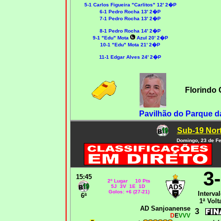
5-1 Carlos Figueira "Carlitos" 12' 2�P
6-1 Pedro Rocha 13' 2�P
7-1 Pedro Rocha 13' 2�P
8-1 Pedro Rocha 14' 2�P
9-1 "Edu" Mota
Azul 20' 2�P
10-1 "Edu" Mota 21' 2�P
11-1 Edgar Alves 24' 2�P
Florindo
Pavilhão do Parque da
Sub-19 Nort
Domingo, 23 de Fe
3
15:45
2º Lugar 10 Pts
5J 3V 1E 1D
Golos: +6 (27-21)
Interval
6ª
1ª Volt
AD Sanjoanense
3
D
E
VVV