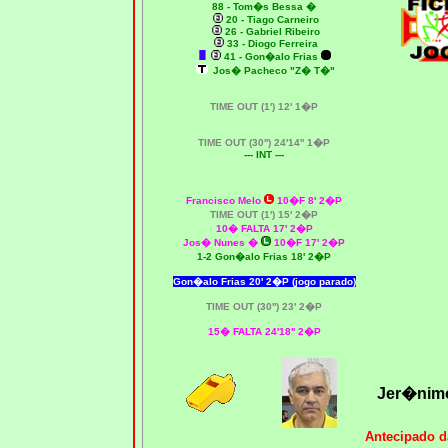
88 - Tom�s Bessa
�
20 - Tiago Carneiro
26 - Gabriel Ribeiro
33 - Diogo Ferreira
41 - Gon�alo Frias
Jos� Pacheco "Z� T�"
TIME OUT (1') 12' 1�P
TIME OUT (30'') 24'14'' 1�P
--- INT ---
Francisco Melo
10�F 8' 2�P
TIME OUT (1') 15' 2�P
10� FALTA 17' 2�P
Jos� Nunes �
10�F 17' 2�P
1-2 Gon�alo Frias 18' 2�P
Gon�alo Frias 20' 2�P (jogo parado)
TIME OUT (30'') 23' 2�P
15� FALTA 24'18'' 2�P
Jer�nim
Antecipado d