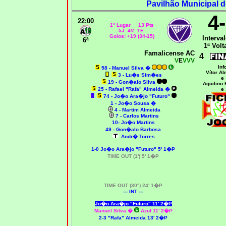
Pavilhão Municipal d
4
22:00
1º Lugar 13 Pts
5J 4V 1E
Golos: +19 (34-15)
Interval
6ª
1ª Volt
Famalicense AC
4
V
E
VVV
Inf
58 -
Manuel Silva �
Vítor A
3 - Lu�s Sim�es
e
19 - Gon�alo Silva
Aquilino 
25 - Rafael "Rafa" Almeida
�
e
74 - Jo�o Ara�jo "Futuro"
1 -
Jo�o Sousa �
4 - Martim Almeida
7 - Carlos Martins
10- Jo�o Martins
49 - Gon�alo Barbosa
Andr� Torres
1-0 Jo�o Ara�jo "Futuro" 5' 1�P
TIME OUT (1') 5' 1�P
TIME OUT (30'') 24' 1�P
--- INT ---
Jo�o Ara�jo "Futuro" 11' 2�P
Manuel Silva �
Azul 11' 2�P
2-3 "Rafa" Almeida 13' 2�P