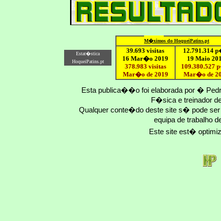
M�ximo
s do HoqueiPatins.pt
39.693 visitas
12
.791.
314
p
Estat�stica
16 Mar�o 2019
19 Maio 20
HoqueiPatins.pt
378.983 visitas
109.
380
.
527
p
Mar�o de 2019
Mar�o
de 2
Esta publica��o foi elaborada por � Ped
F�sica e treinador 
Qualquer conte�do deste site s� pode se
equipa de trabalho d
Este site est� optim