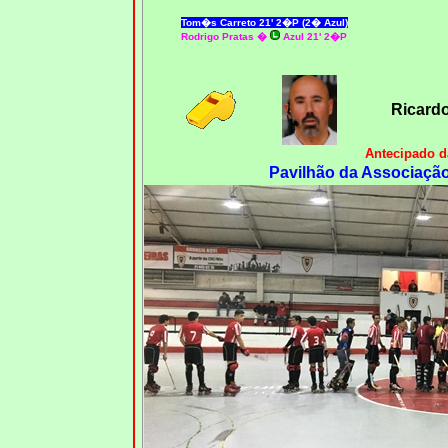
Tom�s Carreto 21' 2�P (2� Azul)
Rodrigo Pratas �
Azul 21' 2�P
Ricard
Antecipado d
Pavilhão da Associação