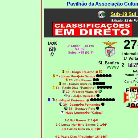
Pavilhão da Associação Cultur
Sub-19 Sul 
Sábado, 22 de Fe
27
14:00
1º Lugar 15 Pts
5J 5V
Golos: +45 (52-7)
Interval
6ª
1ª Volta
SL Benfica
2
VVVVV
Inf
92 - Diogo Eduardo
�
Manuel 
7 - Lucas Hon�rio Santos
e
23 - Rui Ramos
Carla Pr
55 - Carlos Oliveira
e
84 - Paolo Dias "Paulinho"
10 -
Ricardo Viana �
3 - Jo�o Meireles
9 - Miguel Fortunato
�
20 - Joaqu�n Fernandez
44 - Gustavo Pato
Hugo Louren�o "Caleta"
1-0 Rui Ramos 2' 1�P
2-0 Lucas Hon�rio Santos 2' 1�P
3-0 Carlos Oliveira 3' 1�P
4-1 Paolo Dias "Paulinho" 16' 1�P