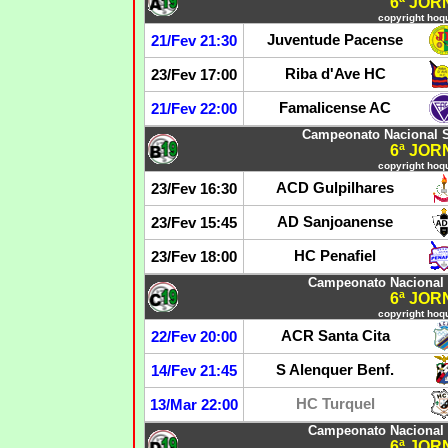
6ª JO
copyright hoqu
Juventude Pacense
21/Fev 21:30
Riba d'Ave HC
23/Fev 17:00
Famalicense AC
21/Fev 22:00
Campeonato Nacional S
6ª JO
copyright hoqu
ACD Gulpilhares
23/Fev 16:30
AD Sanjoanense
23/Fev 15:45
HC Penafiel
23/Fev 18:00
Campeonato Nacional 
6ª JO
copyright hoqu
ACR Santa Cita
22/Fev 20:00
S Alenquer Benf.
14/Fev 21:45
HC Turquel
13/Mar 22:00
Campeonato Nacional 
6ª JO