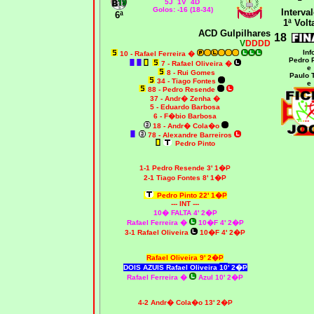
5J 1V 4D
Golos: -16 (18-34)
Interval
6ª
1ª Volt
ACD Gulpilhares
18
V
DDDD
Inf
10 -
Rafael Ferreira �
Pedro 
7 - Rafael Oliveira
�
e
8 - Rui Gomes
Paulo 
34 - Tiago Fontes
e
88 - Pedro Resende
37 - Andr� Zenha
�
5 - Eduardo Barbosa
6 - F�bio Barbosa
18 - Andr� Cola�o
78 - Alexandre Barreiros
Pedro Pinto
1-1 Pedro Resende 3' 1�P
2-1 Tiago Fontes 8' 1�P
Pedro Pinto 22' 1�P
--- INT ---
10� FALTA 4' 2�P
Rafael Ferreira �
10�F 4' 2�P
3-1 Rafael Oliveira
10�F 4' 2�P
Rafael Oliveira
9' 2�P
DOIS AZUIS Rafael Oliveira
10
' 2�P
Rafael Ferreira �
Azul 10' 2�P
4-2 Andr� Cola�o 13' 2�P