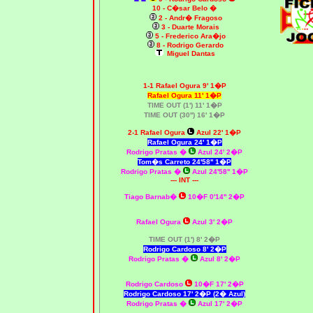
10 - C�sar Belo
�
2 - Andr� Fragoso
3 - Duarte Morais
5 - Frederico Ara�jo
8 - Rodrigo Gerardo
Miguel Dantas
1-1 Rafael Ogura 9' 1�P
Rafael Ogura 11' 1�P
TIME OUT (1') 11' 1�P
TIME OUT (30'') 16' 1�P
2-1 Rafael Ogura
Azul 22' 1�P
Rafael Ogura 24' 1�P
Rodrigo Pratas �
Azul 24' 2�P
Tom�s Carreto 24'58'' 1�P
Rodrigo Pratas �
Azul 24'58'' 1�P
--- INT ---
Tiago Barnab�
10�F 0'14'' 2�P
Rafael Ogura
Azul 3' 2�P
TIME OUT (1') 8' 2�P
Rodrigo Cardoso 8' 2�P
Rodrigo Pratas �
Azul 8' 2�P
Rodrigo Cardoso
10�F 17' 2�P
Rodrigo Cardoso 17' 2�P (2� Azul)
Rodrigo Pratas �
Azul 17' 2�P