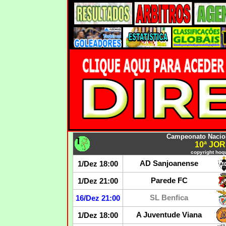
Campeonato Nacion
10ª JO
copyright hoqu
AD Sanjoanense
1/Dez 18:00
Parede FC
1/Dez 21:00
SL Benfica
16/Dez 21:00
A Juventude Viana
1/Dez 18:00