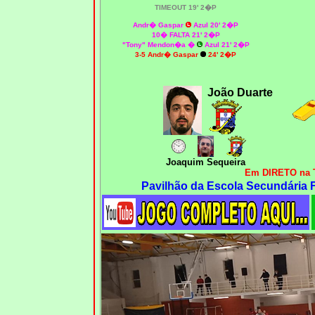
TIMEOUT 19' 2�P
Andr� Gaspar
Azul 20' 2�P
10� FALTA 21' 2�P
"Tony" Mendon�a
�
Azul 21' 2�P
3-5 Andr� Gaspar
24' 2�P
João Duarte
Joaquim Sequeira
Em DIRETO na
Pavilhão da Escola Secundária 