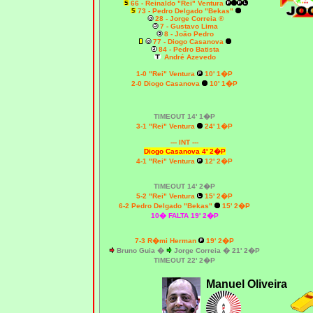
66 - Reinaldo "Rei" Ventura
73 - Pedro Delgado "Bekas"
28 - Jorge Correia ®
7 - Gustavo Lima
8 - João Pedro
77 - Diogo Casanova
84 - Pedro Batista
André Azevedo
1-0
"Rei" Ventura
10' 1�P
2
-0 Diogo Casanova
10' 1�P
TIMEOUT 14' 1�P
3
-1
"Rei" Ventura
24' 1�P
--- INT ---
Diogo Casanova
4' 2�P
4
-1
"Rei" Ventura
12' 2�P
TIMEOUT 14' 2�P
5-2
"Rei" Ventura
15' 2�P
6-2
Pedro Delgado "Bekas"
15' 2�P
10� FALTA 19' 2�P
7-3 R�mi Herman
19' 2�P
Bruno Guia �
Jorge Correia � 21' 2�P
TIMEOUT 22' 2�P
Manuel Oliveira