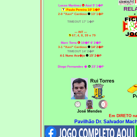
Lucas Martinez
Azul 5' 1�P
REL
Paulo Pereira 10' 1�P
2-0
"Xavi" Cardoso
13' 1�P
e
TIMEOUT 17' 1�P
--- INT ---
67; 4, 8, 39 e 79
Marc Torra
10�F 6' 2�P
3-1 "Xavi" Cardoso
14' 2�P
TIMEOUT 14' 2�P
4-1 Nuno Ara�jo
15' 2�P
Diogo Fernandes
�
23' 2�P
Rui Torres
P
José Mendes
Em DIRETO na
Pavilhão Dr. Salvador Mach