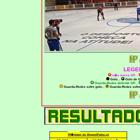
LEGE
n�o marca GP
...
Golo...
Golo de
G
Guarda-Redes defende GP...
Guarda-Redes sofre golo...
Guarda-Redes sofr
M�ximo
s do HoqueiPatins.pt