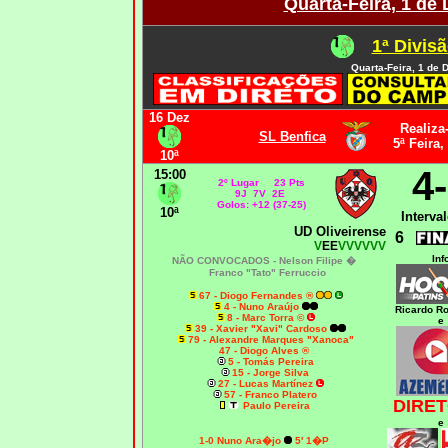
Quarta-Feira, 1 de
1ª Divisã
Quarta-Feira, 1 de
16 Dez
Realiza
SL Benfica
5ª Feira,
10ª
4
15:00
2º Lugar 23 Pts
9J 7V 2E
Golos: +12 (37-25)
10ª
Interval
UD Oliveirense
6
V
EE
VVVVVV
Inf
NÃO CONVOCADOS -
Nelson Filipe �
Franco "Tato" Ferruccio
67 - Diogo Fernandes ®
4 - Nuno Araújo
Ricardo R
8 - Marc Torra ©
e
39 - Xavier "Xavi" Cardoso
79 - Alexandre Marques "Xanoca"
47 - Diogo Alves ®
5 - Tomás Pereira
15 - Jorge Silva
27 - Lucas Martínez
57 - Franco Platero
DIRET
Paulo Pereira
e
1-0 Nuno Ara�jo
5' 1�P