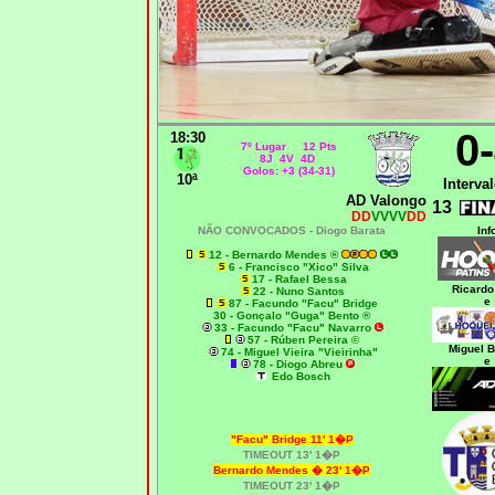
0
18:30
7º Lugar 12 Pts
8J 4V 4D
Golos: +3 (34-31)
10ª
Interval
AD Valongo
13
DD
VVVV
DD
NÃO CONVOCADOS -
Diogo Barata
Inf
12 - Bernardo Mendes ®
6 - Francisco "Xico" Silva
17 - Rafael Bessa
Ricardo
22 - Nuno Santos
e
87 - Facundo "Facu" Bridge
30 - Gonçalo "Guga" Bento ®
33 - Facundo "Facu" Navarro
57 - Rúben Pereira ©
Miguel 
74 - Miguel Vieira "Vieirinha"
e
78 - Diogo Abreu
Edo Bosch
"Facu" Bridge
11' 1�P
TIMEOUT 13' 1�P
Bernardo Mendes �
23' 1�P
TIMEOUT 23' 1�P