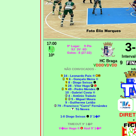
3
17:00
9º Lugar 9 Pts
9J 3V 6D
Golos: -5 (27-32)
10ª
Interval
HC Braga
9
V
DDD
V
D
V
DD
NÃO CONVOCADOS -
Inf
24 - Leonardo Pais ®
6 - Gonçalo Meira ©
8 - Diogo Seixas
28 - Vítor Hugo
49 - Pedro Mendes
10 - Gabriel Costa ®
4 - António Trabulo
5 - Miguel Moura
9 - Guilherme Leitão
79 - Francisco "Curro" Fernández
Tó Neves
DIRET
1-0
Diogo Seixas
3' 1�P
e
TIMEOUT 9' 1�P
V�tor Hugo
®
Azul 9' 1�P