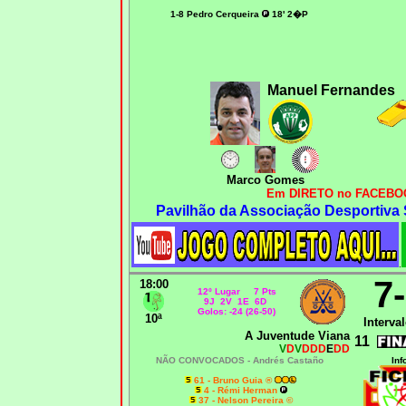
1-8 Pedro Cerqueira
18' 2�P
Manuel Fernandes
Marco Gomes
Em DIRETO no FACEBOO
Pavilhão da Associação Desportiva
.
7
18:00
12º Lugar 7 Pts
9J 2V 1E 6D
Golos: -24 (26-50)
10ª
Interval
A Juventude Viana
11
V
D
V
DDD
E
DD
NÃO CONVOCADOS -
Andrés Castaño
Inf
61 - Bruno Guia ®
4 - Rémi Herman
37 - Nelson Pereira ©