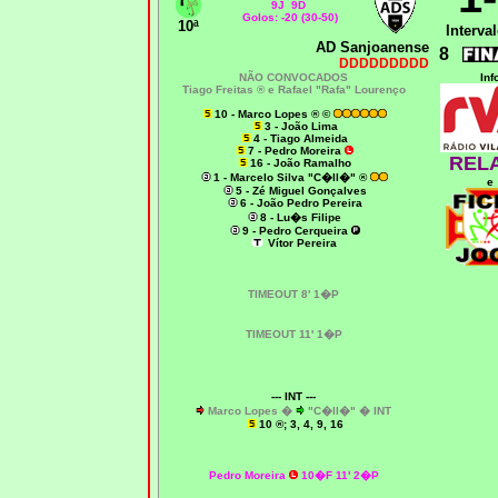
9J 9D
Golos: -20 (30-50)
10ª
Interval
AD Sanjoanense
8
DDDDDDDDD
NÃO CONVOCADOS
Inf
Tiago Freitas ®
e Rafael "Rafa" Lourenço
10 - Marco Lopes ® ©
3 - João Lima
4 - Tiago Almeida
7 - Pedro Moreira
REL
16 - João Ramalho
1 - Marcelo Silva "C�ll�" ®
e
5 - Zé Miguel Gonçalves
6 - João Pedro Pereira
8 - Lu�s Filipe
9 - Pedro Cerqueira
Vítor Pereira
TIMEOUT 8' 1�P
TIMEOUT 11' 1�P
--- INT ---
Marco Lopes �
"C�ll�" �
INT
10 ®; 3, 4, 9, 16
Pedro Moreira
10�F 11' 2�P