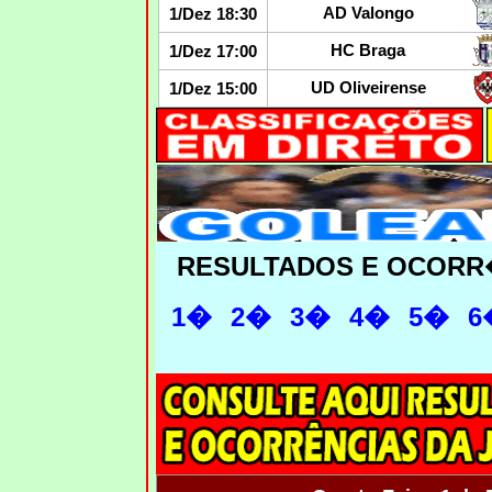
AD Valongo
1/Dez 18:30
HC Braga
1/Dez 17:00
UD Oliveirense
1/Dez 15:00
RESULTADOS E OCORR
1�
2�
3�
4�
5�
6