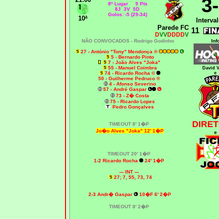
3
8º Lugar 9 Pts
8J 3V 5D
Golos: -5 (29-34)
10ª
Interval
Parede FC
11
D
VV
DDDD
V
NÃO CONVOCADOS -
Rodrigo Godinho
Inf
27 - António "Tony" Mendonça ®
5 - Bernardo Pinto
7 - João Alves "Joka"
55 - Manuel Coimbra
David V
74 - Ricardo Rocha ©
e
50 - Guilherme Pedruco ®
4 - Afonso Severino
57 - André Gaspar
73 - Z� Costa
75 - Ricardo Lopes
Pedro Gonçalves
DIRET
TIMEOUT 8' 1�P
Jo�o Alves "Joka" 12' 1�P
e
TIMEOUT 20' 1�P
1-2 Ricardo Rocha
24' 1�P
--- INT ---
27; 7, 55, 73, 74
2-3 Andr� Gaspar
10�F 6' 2�P
TIMEOUT 8' 2�P