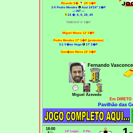
Ricardo S�
20' 1�P
2
-0 Pedro Mendes
Azul 24'24" 1�P
--- INT ---
24 �; 6, 8, 28, 49
TIMEOUT 6' 2�P
Miguel Moura 12' 2�P
Pedro Mendes 17' 1�P (protestos)
3
-1 V�tor Hugo
17' 2�P
Gon�alo Meira
22' 2�P
Fernando Vasconce
Miguel Azevedo
Em DIRETO 
Pavilhão das G
1
18:00
14º Lugar 0 Pts