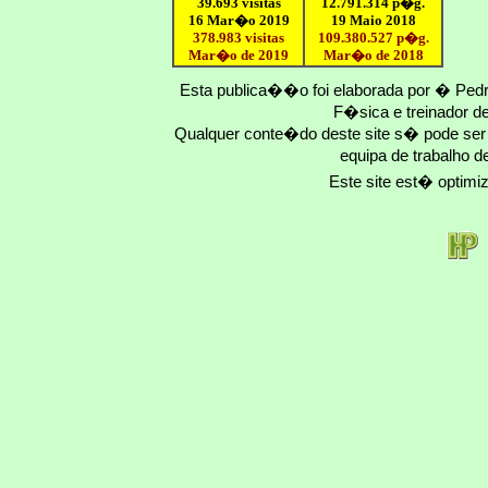
39.693 visitas
12
.791.
314
p�g.
16 Mar�o 2019
19 Maio 2018
378.983 visitas
109.
380
.
527
p�g.
Mar�o de 2019
Mar�o
de 201
8
Esta publica��o foi elaborada por � Ped
F�sica e treinador 
Qualquer conte�do deste site s� pode se
equipa de trabalho d
Este site est� optim