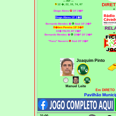
--- INT ---
DIRET
12 �; 22, 33, 74, 87
e
Diogo Abreu
19' 2�P
Diogo Abreu
10' 2�P
Bernardo Mendes
�
Azul 10' 2�P
REL
R�ben Pereira 19' 2�P
10� FALTA 20' 2�P
e
Bernardo Mendes
�
10�F 20' 2�P
"Facu" Navarro
Azul 20' 2�P
Joaquim Pinto
Manuel Leite
Em DIRETO 
Pavilhão Munici
21:00