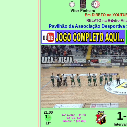
Vítor Pinheiro
Em DIRETO no YOUTUB
RELATO na R�dio Vila
Pavilhão da Associação Desportiva
1
21:00
11º Lugar 9 Pts
9J 3V 6D
Golos: -7 (32-39)
11ª
Interval