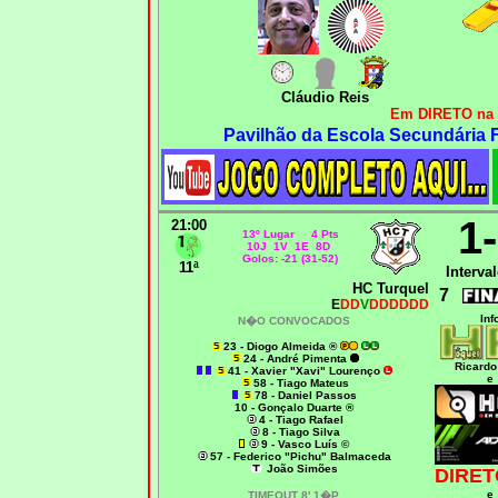
Cláudio Reis
Em DIRETO na 
Pavilhão da Escola Secundária 
1
21:00
13º Lugar 4 Pts
10J 1V 1E 8D
Golos: -21 (31-52)
11ª
Interval
HC Turquel
7
E
DD
V
DDDDDD
Inf
N�O CONVOCADOS
23 - Diogo Almeida ®
24 - André Pimenta
Ricardo
41 - Xavier "Xavi" Lourenço
e
58 - Tiago Mateus
78 - Daniel Passos
10 - Gonçalo Duarte ®
4 - Tiago Rafael
8 - Tiago Silva
9 - Vasco Luís ©
57 - Federico "Pichu" Balmaceda
João Simões
DIRET
e
TIMEOUT 8' 1�P