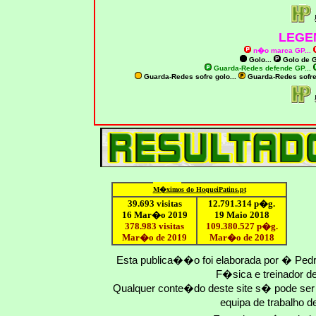
LEGE
n�o marca GP
...
Golo...
Golo de
G
Guarda-Redes defende GP...
Guarda-Redes sofre golo...
Guarda-Redes sofr
M�ximo
s do HoqueiPatins.pt
39.693 visitas
12
.791.
314
p�g.
16 Mar�o 2019
19 Maio 2018
378.983 visitas
109.
380
.
527
p�g.
Mar�o de 2019
Mar�o
de 201
8
Esta publica��o foi elaborada por � Ped
F�sica e treinador 
Qualquer conte�do deste site s� pode se
equipa de trabalho d