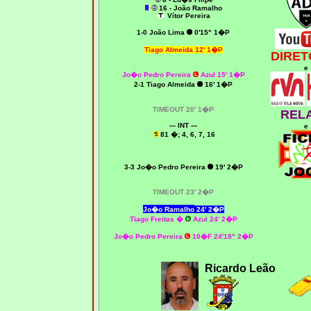
16 - João Ramalho
Vítor Pereira
1-0
João Lima
0'15" 1�P
Tiago Almeida
12' 1�P
DIRET
e
Jo�o Pedro Pereira
Azul 15' 1�P
2-1 Tiago Almeida
16' 1�P
TIMEOUT 20' 1�P
REL
--- INT ---
e
81 �; 4, 6, 7, 16
3-3 Jo�o Pedro Pereira
19' 2�P
TIMEOUT 23' 2�P
Jo�o Ramalho
24' 2�P
Tiago Freitas
�
Azul 24' 2�P
Jo�o Pedro Pereira
10�F 24'18" 2�P
Ricardo Leão