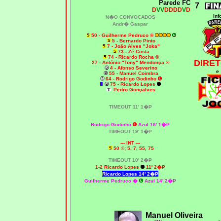
Parede FC
7
D
VV
DDDD
V
D
Inf
N�O CONVOCADOS
Andr� Gaspar
50 - Guilherme Pedruco ®
5 - Bernardo Pinto
7 - João Alves "Joka"
73 - Zé Costa
74 - Ricardo Rocha ©
DIRET
27 - António "Tony" Mendonça ®
4 - Afonso Severino
e
55 - Manuel Coimbra
64 - Rodrigo Godinho
75 - Ricardo Lopes
Pedro Gonçalves
TIMEOUT 11' 1�P
Rodrigo Godinho
Azul 16' 1�P
TIMEOUT 19' 1�P
--- INT ---
50
®; 5, 7, 55, 75
TIMEOUT 10' 2�P
1-2 Ricardo Lopes
11' 2�P
Ricardo Lopes 14' 2�P
Guilherme Pedruco �
Azul 14' 2�P
Manuel Oliveira