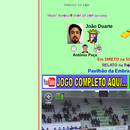
TIMEOUT 24' 2�P
"Mathi" Arn�ez
10�F 24' 2�P (ao lado)
João Duarte
António Peça
Em DIRETO na SC
RELATO na R�
Pavilhão da Embra