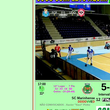
5
17:00
12º Lugar 7 Pts
8J 2V 1E 5D
Golos: -19 (30-49)
11ª
Interval
SC Marinhense
12
DDDD
VV
E
D
NÃO CONVOCADOS -
Xavier "Xavi" Pinho
Inf