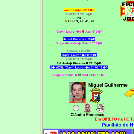
Vasco Lu�s 20' 1�P
TIMEOUT 20' 1�P
--- INT ---
23
®; 9, 22, 41, 78
"Xavi" Louren�o
Azul 5' 2�P
Daniel Passos 7' 2�P
Diogo Almeida �
Azul 7' 2�P
TIMEOUT 8' 2�P
"Xavi" Louren�o 9' 2�P
TIMEOUT 16' 2�P
1-2 Andr� Pimenta
22' 2�P
2� AZUL "Xavi" Louren�o 24'01'' 2�P
Diogo Almeida �
Azul 24'03'' 2�P
Miguel Guilherme
Cláudio Francisco
Em DIRETO na HC Tu
Pavilhão do H