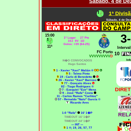
Sábado, 4 de De
1ª Divisã
Sábado, 4 de De
3
15:00
1º Lugar 27 Pts
10J 9V 1D
Golos: +39 (64-25)
11ª
Interval
FC Porto
10
VVVVVVVVV
D
Inf
N�O CONVOCADOS
Hugo Santos
1 - Xavier "Xavi" Malián ®
5 - Telmo Pinto
19 - Carlo di Benedetto
26 - Xavier "Xavi" Barroso
77 - Gonçalo Alves
82 - Tiago Rodrigues ®
DIRET
7 - Ezequiel "Eze" Mena
9 - José "Rafa" Costa
e
11 - Carlos Ramos "Carlitos"
57 - Reinaldo "Nalo" García ©
Ricardo Ares
1-0
"Rafa"
16' 1�P
REL
TIMEOUT 16' 1�P
e
TIMEOUT 24' 1�P
--- INT ---
1 ®; 19, 26, 57, 77