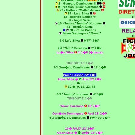
10 - Albert Mola ®
2 - Gonçalo Domingues ©
9 - Nicolás "Nico" Carmona
22 - Mathias "Mathi" Arnáez
DIRET
87 - Luís Silva
12 - Rodrigo Santos ®
e
6 - Ángel Vera
19 - Tomas "Tommy" Korosec
44 - Hernâni Diniz
REL
78 - Paulo Passos
Nuno Domingues "Manel"
e
1
-0 Luís Silva
0'47" 1�P
2-1 "Nico" Carmona
2' 1�P
Lu�s Silva
4' 1�P (� barra)
TIMEOUT 10' 1�P
3
-3 Gon�alo Domingues
12' 1�P
Paulo Passos
22' 1�P
Albert Mola
�
Azul 22' 1�P
--- INT ---
10 �; 9, 19, 22, 78
4-3 "Tommy" Korosec
4' 2�P
TIMEOUT 9' 2�P
"Nico" Carmona
16' 2�P
Gon�alo Domingues
Azul 18' 2�P
5-3 Gon�alo Domingues
PwP 20' 2�P
10� FALTA 22' 2�P
Albert Mola
�
10�F 22' 2�P