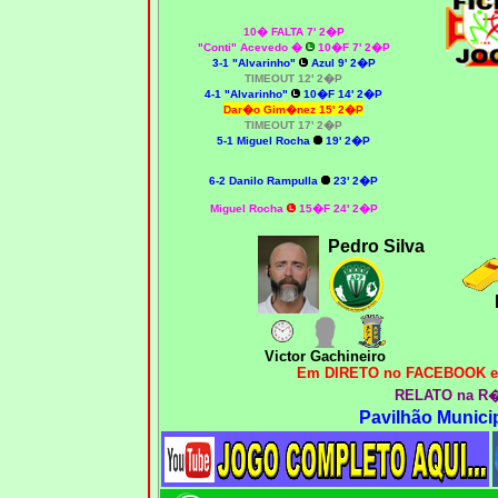
10� FALTA 7' 2�P
"Conti" Acevedo �
10�F 7' 2�P
3-1 "Alvarinho"
Azul 9' 2�P
TIMEOUT 12' 2�P
4-1 "Alvarinho"
10�F 14' 2�P
Dar�o Gim�nez 15' 2�P
TIMEOUT 17' 2�P
5-1 Miguel Rocha
19' 2�P
6-2 Danilo Rampulla
23' 2�P
Miguel Rocha
15�F 24' 2�P
Pedro Silva
Victor Gachineiro
Em DIRETO no FACEBOOK e
RELATO na R
Pavilhão Munici