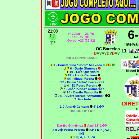
6
21:00
4º Lugar 21 Pts
10J 7V 3D
Golos: +23 (55-32)
11ª
Interval
OC Barcelos
11
D
VVVV
D
V
D
VV
Inf
N�O CONVOCADOS
1 - Constantino "Conti" Acevedo ®
6 - Darío Giménez
Miguel 
19 - Luís Querido ©
e
22 - André Centeno
44 - Miguel Rocha
92 - Bruno "Joka" Ferreira ®
4 - Zé Pedro Pereira
7 - João "Joca" Guimarães
10 - Danilo Rampulla
74 - Álvaro Morais "Alvarinho"
Rui Neto
DIRET
1-0 Andr� Centeno
9' 1�P
e
TIMEOUT 8' 1�P
Dar�o Gim�nez
Azul 22' 1�P
REL
2-0 Z� Pedro Pereira
23' 1�P (PwP)
--- INT ---
e
1 ®; 4, 6, 7, 74