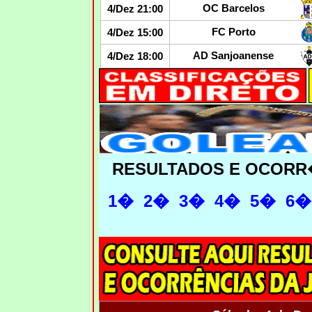
OC Barcelos
4/Dez 21:00
FC Porto
4/Dez 15:00
AD Sanjoanense
4/Dez 18:00
RESULTADOS E OCORR
1�
2�
3�
4�
5�
6�