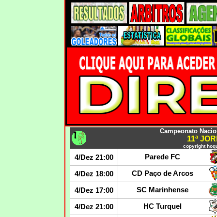
Campeonato Nacion
11ª JO
copyright hoqu
Parede FC
4/Dez 21:00
CD Paço de Arcos
4/Dez 18:00
SC Marinhense
4/Dez 17:00
HC Turquel
4/Dez 21:00