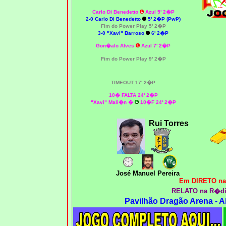
Carlo Di Benedetto
Azul 5' 2�P
2-0 Carlo Di Benedetto
5' 2�P (PwP)
Fim do Power Play 5' 2�P
3-0 "Xavi" Barroso
6' 2�P
Gon�alo Alves
Azul 7' 2�P
Fim do Power Play 9' 2�P
TIMEOUT 17' 2�P
10� FALTA 24' 2�P
"Xavi" Mali�n
�
10�F 24' 2�P
Rui Torres
José Manuel Pereira
Em DIRETO na
RELATO na R�d
Pavilhão Dragão Arena - A