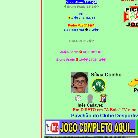
Diogo Alves
18' 1�P
e
Bruno Frade 18' 1�P
--- INT ---
1 �; 7, 9, 53, 55
Pedro Vaz 3' 2�P
1-2
Pedro Vaz
6' 2�P
TIMEOUT 8' 2�P
Jo�o Sardo
Azul 19' 2�P
Bruno Frade
10�F 24'35" 2�P
Sílvia Coelho
P
Inês Cadavez
Em DIRETO em "A Bola" TV e no
Pavilhão do Clube Desportiv