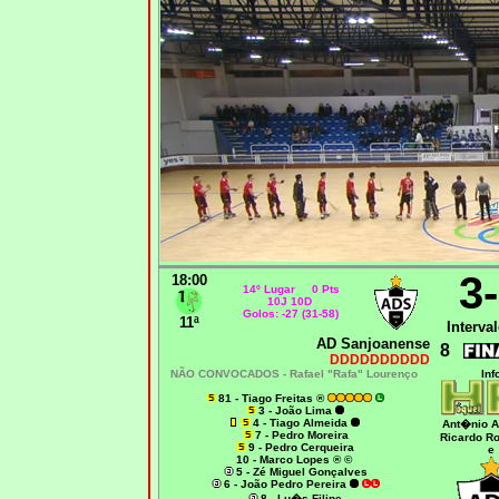
3
18:00
14º Lugar 0 Pts
10J 10D
Golos: -27 (31-58)
11ª
Interval
AD Sanjoanense
8
DDDDDDDDDD
NÃO CONVOCADOS -
Rafael "Rafa" Lourenço
Inf
81 - Tiago Freitas ®
3 - João Lima
4 - Tiago Almeida
Ant�nio A
7 - Pedro Moreira
Ricardo R
9 - Pedro Cerqueira
e
10 - Marco Lopes ® ©
5 - Zé Miguel Gonçalves
6 - João Pedro Pereira
8 - Lu�s Filipe