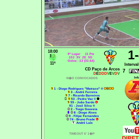
1
18:00
9º Lugar 11 Pts
10J 3V 2E 5D
Golos: -13 (31-44)
11ª
Interval
CD Paço de Arcos
7
D
E
DDD
V
E
V
D
V
Inf
N�O CONVOCADOS
1 - Diogo Rodrigues "Matraco" ®
3 - André Ferreira
7 - Ricardo Barreiros
53 - Pedro Vaz ©
55 - João Sardo
91 - José Silva ®
2 - Tiago Gouveia
8 - Diogo Alves
9 - Filipe Fernandes
74 - Bruno Frade
André Luís
TIMEOUT 6' 1�P
DIRET