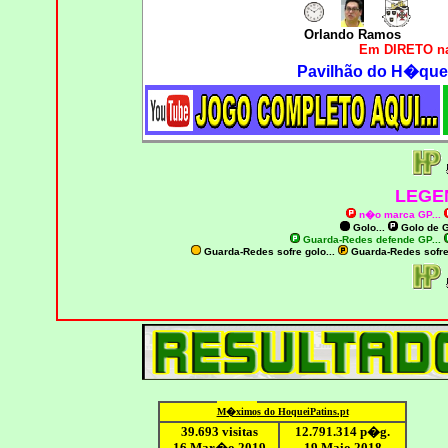
Orlando Ramos
Em DIRETO na
Pavilhão do H�quei
LEGE
n�o marca GP
...
Golo...
Golo de
G
Guarda-Redes defende GP...
Guarda-Redes sofre golo...
Guarda-Redes sofr
M�ximo
s do HoqueiPatins.pt
39.693 visitas
12
.791.
314
p�g.
16 Mar�o 2019
19 Maio 2018