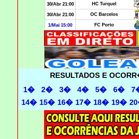
HC Turquel
30/Abr 21:00
OC Barcelos
30/Abr 21:00
FC Porto
1/Mai 15:00
RESULTADOS E OCORR
1�
2�
3�
4�
5�
6�
7
14�
15�
16�
17�
18�
19�
2