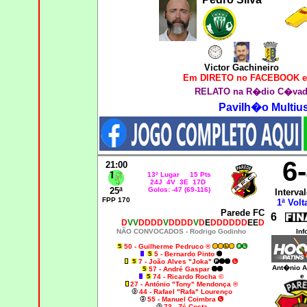
Victor Gachineiro
Em DIRETO no FACEBOOK e
RELATO na R�dio C�vad
Pavilh�o Multiu
6
21:00
13º Lugar 15 Pts
24J 4V 3E 17D
25ª
Golos: -47 (69-116)
Interval
FPP 170
1ª Volt
Parede FC
6
D
VV
DDDD
V
DDDD
V
D
E
DDDDDD
EE
D
NÃO CONVOCADOS - Rodrigo Godinho
Inf
50 - Guilherme Pedruco ®
5 - Bernardo Pinto
7 - João Alves "Joka"
Ant�nio A
57 - André Gaspar
e
74 - Ricardo Rocha ©
27 - António "Tony" Mendonça ®
44 - Rafael "Rafa" Lourenço
55 - Manuel Coimbra
73 - Zé Costa