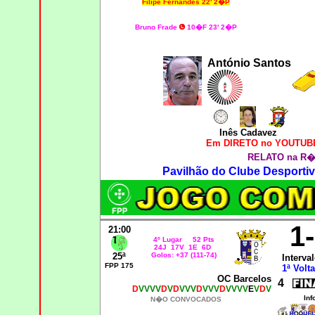
Filipe Fernandes 22' 2�P
Bruno Frade
10�F 23' 2�P
António Santos
Inês Cadavez
Em DIRETO no YOUTUBE
RELATO na R�
Pavilhão do Clube Desportiv
1
21:00
4º Lugar 52 Pts
24J 17V 1E 6D
25ª
Golos: +37 (111-74)
Interval
FPP 175
1ª Volta
OC Barcelos
4
D
VVVV
D
V
D
VVV
D
VVV
D
VVVV
E
V
D
V
Inf
N�O CONVOCADOS