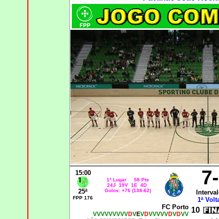
7
15:00
1º Lugar 58 Pts
24J 19V 1E 4D
25ª
Golos: +76 (138-62)
Interval
FPP 176
1ª Volt
FC Porto
10
VVVVVVVVV
D
V
E
V
D
VVVVV
D
V
D
VV