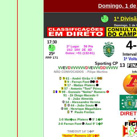
Domingo, 1 de
1ª Divisã
Domingo, 1 de 
4
17:30
2º Lugar 56 Pts
24J 18V 2E 4D
25ª
Golos: +51 (132-81)
Interval
FPP 171
1ª Volt
Sporting CP
13
VV
E
V
D
VVVVVV
D
V
E
VVV
DD
VVVVV
NÃO CONVOCADOS -
Filipe Martins
Inf
61 - André Girão ® ©
9 - Ferran Font
17 - Matías Platero
57 - Antonio "Toni" Pérez
99 - Gonzalo "Nolito" Romero
91 - Zé Diogo Macedo ®
6 - João Almeida
14 - Alessandro Verona
44 - João Souto
88 - Henrique Magalhães
Paulo Freitas
DIRET
e
1-0 Mat�as Platero
5' 1�P
2
-0 Ferran Font
Azul 9' 1�P
TIMEOUT 14' 1�P
"Nolito" Romero 15' 1�P