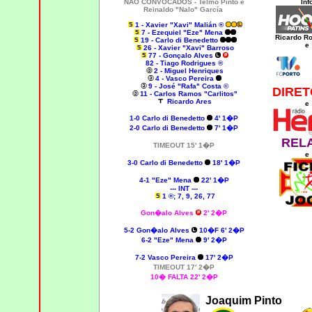
NÃO CONVOCADOS -
Telmo Pinto e
Inf
Reinaldo "Nalo" García
1 - Xavier "Xavi" Malián ®
7 - Ezequiel "Eze" Mena
Ricardo R
19 - Carlo di Benedetto
e
26 - Xavier "Xavi" Barroso
77 - Gonçalo Alves
82 - Tiago Rodrigues ®
2 - Miguel Henriques
4 - Vasco Pereira
9 - José "Rafa" Costa ©
DIRET
11 - Carlos Ramos "Carlitos"
Ricardo Ares
e
1-0
Carlo di Benedetto
4' 1�P
2-0
Carlo di Benedetto
7' 1�P
REL
TIMEOUT 15' 1�P
e
3-0 Carlo di Benedetto
18' 1�P
4-1 "Eze" Mena
22' 1�P
--- INT ---
1 ®; 7, 9, 26, 77
Gon�alo Alves
2' 2�P
5-2 Gon�alo Alves
10�F 6' 2�P
6-2 "Eze" Mena
9' 2�P
7-2 Vasco Pereira
17' 2�P
TIMEOUT 17' 2�P
10� FALTA 22' 2�P
Joaquim Pinto