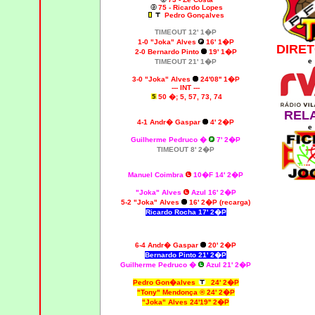
75 - Ricardo Lopes
Pedro Gonçalves
TIMEOUT 12' 1�P
1-0 "Joka" Alves
16' 1�P
DIRET
2-0 Bernardo Pinto
19' 1�P
e
TIMEOUT 21' 1�P
3-0 "Joka" Alves
24'08'' 1�P
--- INT ---
50 �; 5, 57, 73, 74
REL
4-1
Andr� Gaspar
4' 2�P
e
Guilherme Pedruco �
7' 2�P
TIMEOUT 8' 2�P
Manuel Coimbra
10�F 14' 2�P
"Joka" Alves
Azul 16' 2�P
5-2 "Joka" Alves
16' 2�P (recarga)
Ricardo Rocha 17' 2�P
6-4
Andr� Gaspar
20' 2�P
Bernardo Pinto 21' 2�P
Guilherme Pedruco �
Azul 21' 2�P
Pedro Gon�alves
24' 2�P
"Tony" Mendonça ® 24' 2�P
"Joka" Alves 24'19'' 2�P