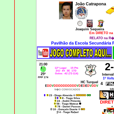
João Catrapona
Joaquim Sequeira
Em DIRETO na 
RELATO na R�d
Pavilhão da Escola Secundária 
2
21:00
12º Lugar 15 Pts
24J 4V 3E 17D
25ª
Golos: -42 (72-114)
Interval
FPP 174
1ª Volt
HC Turquel
4
E
DD
V
DDDDDDDDDD
V
D
E
D
E
D
V
DD
V
Inf
N�O CONVOCADOS
23 - Diogo Almeida ®
8 - Tiago Silva
24 - André Pimenta
DIRET
58 - Tiago Mateus
e
78 - Daniel Passos
10 - Gonçalo Duarte ®
4 - Tiago Rafael