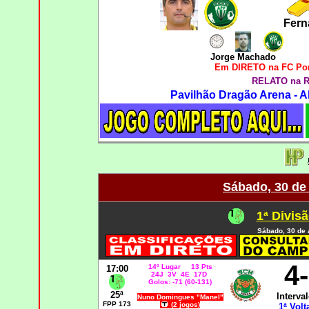
Fern
Jorge Machado
Em DIRETO na FC Por
RELATO na R
Pavilhão Dragão Arena - A
Sábado, 30 de 
1ª Divisã
Sábado, 30 de 
4
14º Lugar 13 Pts
17:00
24J 3V 4E 17D
Golos: -71 (60-131)
25ª
Interval
Nuno Domingues "Manel"
FPP 173
(2 jogos)
1ª Volt