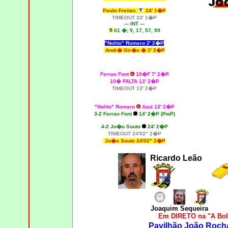
Paulo Freitas
24' 1�P
TIMEOUT 24' 1�P
--- INT ---
61 �; 9, 17, 57, 99
"Nolito" Romero 2' 2�P
Andr� Gir�o � 2' 2�P
Ferran Font
10�F 7' 2�P
10� FALTA 13' 2�P
TIMEOUT 13' 2�P
"Nolito" Romero
Azul 13' 2�P
3-2 Ferran Font
14' 2�P (PwP)
4
-2 Jo�o Souto
24' 2�P
TIMEOUT 24'02" 2�P
Jo�o Souto 24'02" 2�P
Ricardo Leão
Joaquim Sequeira
Em DIRETO na "A Bol
Pavilhão João Rocha