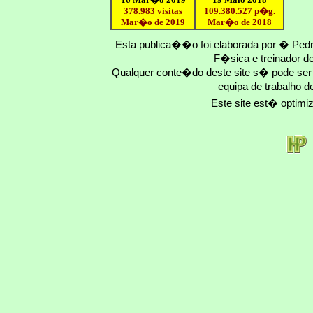
378.983 visitas
109.
380
.
527
p�g.
Mar�o de 2019
Mar�o
de 201
8
Esta publica��o foi elaborada por � Ped
F�sica e treinador 
Qualquer conte�do deste site s� pode se
equipa de trabalho d
Este site est� optim