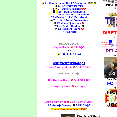
1 - Constantino "Conti" Acevedo ®
Miguel
B
4 - Zé Pedro Pereira
e
6 - Darío Giménez
10 - Danilo Rampulla
74 - Álvaro Morais "Alvarinho"
92 - Bruno "Joka" Ferreira ®
7 - João "Joca" Guimarães
19 - Luís Querido ©
22 - André Centeno
44 - Miguel Rocha
DIRET
Rui Neto
e
TIMEOUT 12' 1�P
Miguel Rocha
13' 1�P
REL
--- INT ---
1 �; 4, 6, 10, 74
e
Dar�o Gim�nez 9' 2�P
"Conti" Acevedo �
Azul 9' 2�P
TIMEOUT 17' 2�P
Sara Fer
Dar�o Gim�nez
Azul 20' 2�P
FOT
Lu�s Querido
24' 2�P
e
Dar�o Gim�nez
10�F 24'44''' 2�P
1-2 Andr� Centeno
24'54'' 2�P
Danilo Rampulla
24'58'' 2�P
Pedro Silva