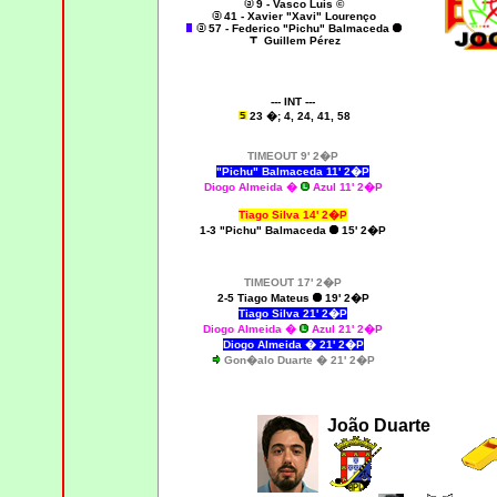
9 - Vasco Luís ©
41 - Xavier "Xavi" Lourenço
57 - Federico "Pichu" Balmaceda
Guillem Pérez
--- INT ---
23 �; 4, 24, 41, 58
TIMEOUT 9' 2�P
"Pichu" Balmaceda 11' 2�P
Diogo Almeida �
Azul 11' 2�P
Tiago Silva 14' 2�P
1-3 "Pichu" Balmaceda
15' 2�P
TIMEOUT 17' 2�P
2-5 Tiago Mateus
19' 2�P
Tiago Silva 21
' 2�P
Diogo Almeida �
Azul 21' 2�P
Diogo Almeida � 21' 2�P
Gon�alo Duarte � 21' 2�P
João Duarte