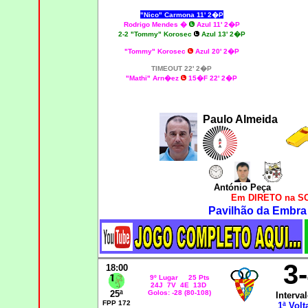
"Nico" Carmona 11' 2�P
Rodrigo Mendes �
Azul 11' 2�P
2-2 "Tommy" Korosec
Azul 13' 2�P
"Tommy" Korosec
Azul 20' 2�P
TIMEOUT 22' 2�P
"Mathi" Arn�ez
15�F 22' 2�P
Paulo Almeida
António Peça
Em DIRETO na SC
Pavilhão da Embra
3
18:00
9º Lugar 25 Pts
24J 7V 4E 13D
25ª
Golos: -28 (80-108)
Interval
FPP 172
1ª Volt