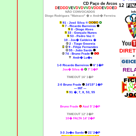
CD Paço de Arcos
12
D
E
DDD
V
E
V
D
V
D
VV
D
V
DDD
E
V
DD
E
D
NÃO CONVOCADOS
Inf
Diogo Rodrigues "Matraco" �
e Andr� Ferreira
91 - José Silva ®
7 - Ricardo Barreiros
8 - Diogo Alves
33 - Gonçalo Nunes
53 - Pedro Vaz ©
10 - Jos� Caldeira �
2 - Tiago Gouveia
9 - Filipe Fernandes
DIRET
55 - João Sardo
74 - Bruno Frade
e
Andr� Lu�s
1-0
Ricardo Barreiros
6' 1�P
REL
Jos� Silva �
7' 1�P
e
TIMEOUT 16' 1�P
2-0 Bruno Frade
24'15'' 1�P
--- INT ---
91 �; 7, 8, 53, 55
Bruno Frade
Azul 5' 2�P
TIMEOUT 12' 2�P
10� FALTA 14' 2�P
3-3 Jo�o Sardo
21' 2�P