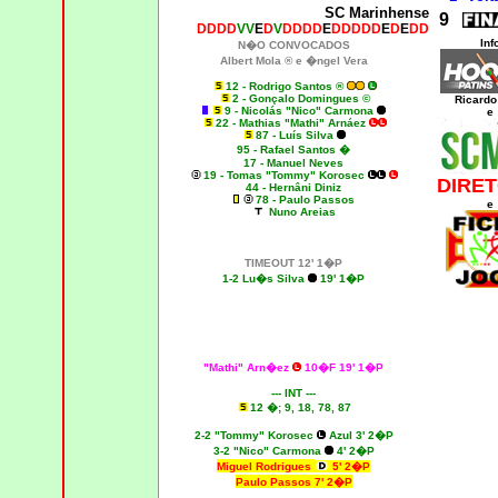
SC Marinhense
9
DDDD
VV
E
D
V
DDDD
E
DDDDD
E
D
E
DD
Inf
N�O CONVOCADOS
Albert Mola ® e �ngel Vera
12 - Rodrigo Santos ®
2 - Gonçalo Domingues ©
Ricardo
9 - Nicolás "Nico" Carmona
e
22 - Mathias "Mathi" Arnáez
87 - Luís Silva
95 - Rafael Santos �
17 - Manuel Neves
19 - Tomas "Tommy" Korosec
DIRET
44 - Hernâni Diniz
78 - Paulo Passos
e
Nuno Areias
TIMEOUT 12' 1�P
1-2 Lu�s Silva
19' 1�P
"Mathi" Arn�ez
10�F 19' 1�P
--- INT ---
12 �; 9, 18, 78, 87
2-2 "Tommy" Korosec
Azul 3' 2�P
3-2 "Nico" Carmona
4' 2�P
Miguel Rodrigues
5' 2�P
Paulo Passos 7' 2�P